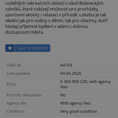
rozlehlých rekreačních oblastí v okolí Boleveckých
rybníků, které nabízejí možnosti pro procházky,
sportovní aktivity i relaxaci v přírodě. Lokalita je tak
ideální jak pro rodiny s dětmi, tak pro všechny, kteří
hledají příjemné bydlení v zeleni s dobrou
dostupností města.
Save to favorites
Offer ID
84793
Last updated
04.06.2026
6 300 000 CZK, with agency
Price
fees
Price for discussion
No
Agency fee
With agency fees
Condition
Very good condition