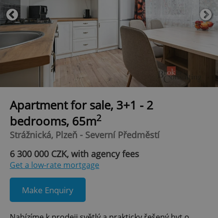
Apartment for sale, 3+1 - 2
2
bedrooms, 65m
Strážnická, Plzeň - Severní Předměstí
6 300 000 CZK, with agency fees
Get a low-rate mortgage
Make Enquiry
Nabízíme k prodeji světlý a prakticky řešený byt o