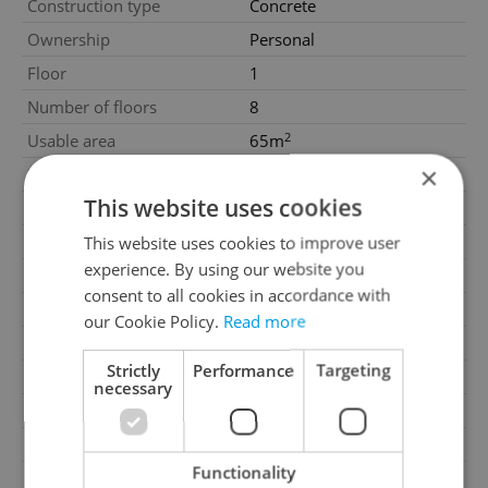
Construction type
Concrete
Ownership
Personal
Floor
1
Number of floors
8
2
Usable area
65m
×
Move-in date
01.07.2026
This website uses cookies
Garage
No
This website uses cookies to improve user
Parking
No
experience. By using our website you
Cellar
Yes
consent to all cookies in accordance with
Balcony
Yes
our Cookie Policy.
Read more
Terrace
No
Strictly
Performance
Targeting
Loggia
No
necessary
Elevator
Yes
Pool
No
Functionality
Year of construction
1990