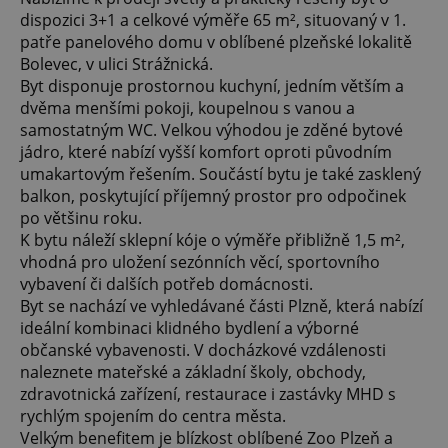
dispozici 3+1 a celkové výměře 65 m², situovaný v 1.
patře panelového domu v oblíbené plzeňské lokalitě
Bolevec, v ulici Strážnická.
Byt disponuje prostornou kuchyní, jedním větším a
dvěma menšími pokoji, koupelnou s vanou a
samostatným WC. Velkou výhodou je zděné bytové
jádro, které nabízí vyšší komfort oproti původním
umakartovým řešením. Součástí bytu je také zasklený
balkon, poskytující příjemný prostor pro odpočinek
po většinu roku.
K bytu náleží sklepní kóje o výměře přibližně 1,5 m²,
vhodná pro uložení sezónních věcí, sportovního
vybavení či dalších potřeb domácnosti.
Byt se nachází ve vyhledávané části Plzně, která nabízí
ideální kombinaci klidného bydlení a výborné
občanské vybavenosti. V docházkové vzdálenosti
naleznete mateřské a základní školy, obchody,
zdravotnická zařízení, restaurace i zastávky MHD s
rychlým spojením do centra města.
Velkým benefitem je blízkost oblíbené Zoo Plzeň a