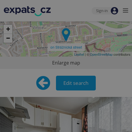
Sign-in
+
−
on Strážnická street
Leaflet
| ©
OpenStreetMap
contributors
Enlarge map
Edit search