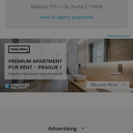
Radlická 751/113e, Praha 5, 15800
view all agency properties
Advertisement
CookieScriptConsent
1 m
CookieScript
.expats.cz
Advertising