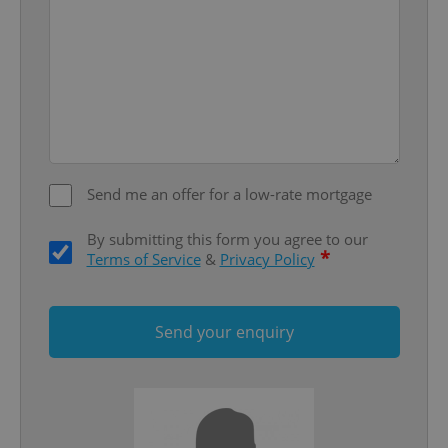
missing_agency_profile_modal_displayed
.expats.cz
1 
Send me an offer for a low-rate mortgage
By submitting this form you agree to our
*
Terms of Service
&
Privacy Policy
Google
Privacy Policy
ex_polls
.expats.cz
1 
Send your enquiry