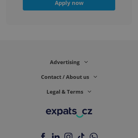
Apply now
Advertising
exprt
.expats.cz
6 m
Contact / About us
Legal & Terms