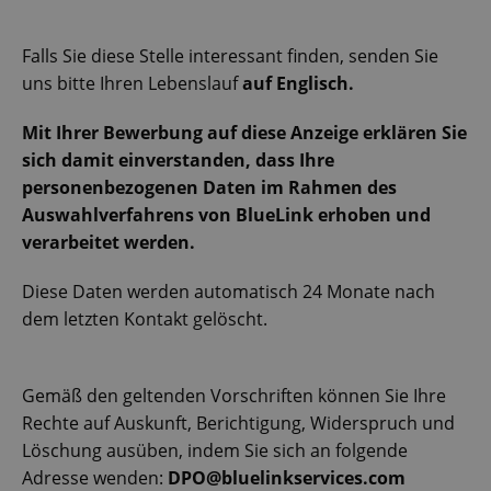
Strictly necessary cookies allow core website
functionality such as user login and account
management. The website cannot be used properly
Falls Sie diese Stelle interessant finden, senden Sie
without strictly necessary cookies.
uns bitte Ihren Lebenslauf
auf Englisch.
Provider
/
Name
Expi
Domain
Mit Ihrer Bewerbung auf diese Anzeige erklären Sie
missing_agency_profile_modal_displayed
.expats.cz
1 
sich damit einverstanden, dass Ihre
personenbezogenen Daten im Rahmen des
Auswahlverfahrens von BlueLink erhoben und
verarbeitet werden.
Diese Daten werden automatisch 24 Monate nach
dem letzten Kontakt gelöscht.
Gemäß den geltenden Vorschriften können Sie Ihre
Google
Rechte auf Auskunft, Berichtigung, Widerspruch und
Privacy Policy
Löschung ausüben, indem Sie sich an folgende
ex_polls
.expats.cz
1 
Adresse wenden:
DPO@bluelinkservices.com