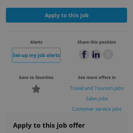
Apply to this job
Alerts
Share this position
add_logo_profile_modal_displayed
.expats.cz
1 
Set-up my job alerts
Save to favorites
See more offers in
Travel and Tourism jobs
Sales jobs
Customer service jobs
^qs_[0-9]+$
.expats.cz
1 m
Apply to this job offer