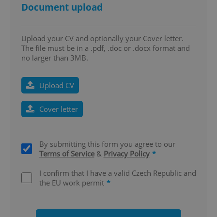
Document upload
Upload your CV and optionally your Cover letter.
The file must be in a .pdf, .doc or .docx format and
no larger than 3MB.
expss
.www.expats.cz
12 
Upload CV
Cover letter
By submitting this form you agree to our
Terms of Service
&
Privacy Policy
*
PHPSESSID
PHP.net
min
.www.expats.cz
I confirm that I have a valid Czech Republic and
the EU work permit
*