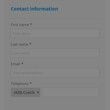
Contact information
First name
*
^eps_[0-9]+$
.expats.cz
1 m
Last name
*
Email
*
Telephone
*
CookieScriptConsent
1 m
CookieScript
.expats.cz