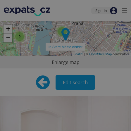
Sign-in
+
5
2
−
in Staré Město district
Leaflet
| ©
OpenStreetMap
contributors
2
Enlarge map
Edit search