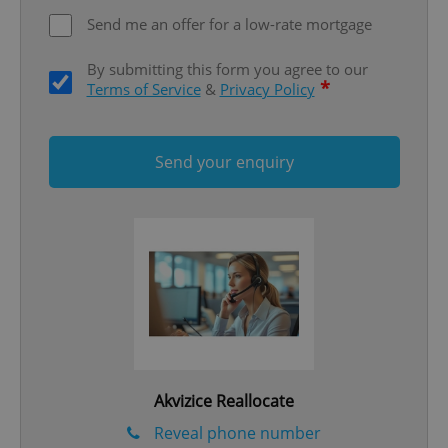
Send me an offer for a low-rate mortgage
By submitting this form you agree to our
*
Terms of Service
&
Privacy Policy
Send your enquiry
Google
Privacy Policy
ex_polls
.expats.cz
1 
Akvizice Reallocate
add_logo_profile_modal_displayed
.expats.cz
1 
Reveal phone number