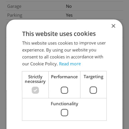
Garage
No
Parking
Yes
×
Cellar
No
This website uses cookies
Balcony
No
Terrace
No
This website uses cookies to improve user
experience. By using our website you
Loggia
No
consent to all cookies in accordance with
Elevator
No
our Cookie Policy.
Read more
Pool
No
Strictly
Performance
Targeting
Building type
Terraced
necessary
Number of parking spaces
1
Garrets (attic spaces)
No
Functionality
Low-energy
No
G - Exceptionally
Energy Rating
uneconomical