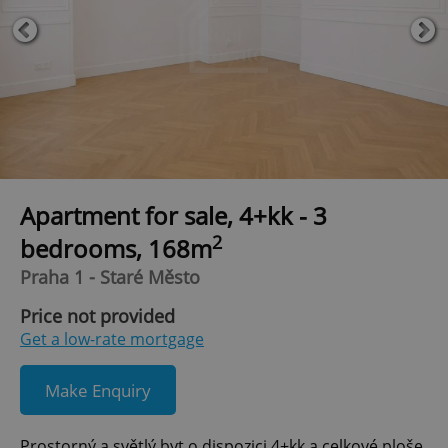
Apartment for sale, 4+kk - 3
2
bedrooms, 168m
Praha 1 - Staré Město
Price not provided
Get a low-rate mortgage
Make Enquiry
Prostorný a světlý byt o dispozici 4+kk a celkové ploše