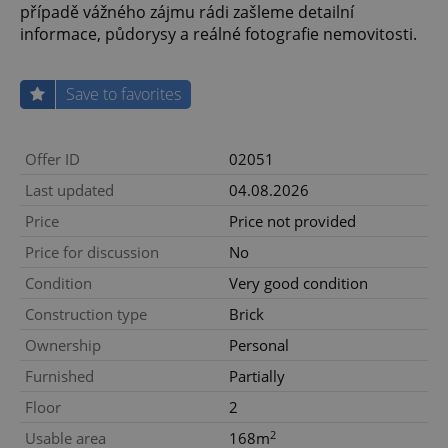
případě vážného zájmu rádi zašleme detailní
informace, půdorysy a reálné fotografie nemovitosti.
Save to favorites
Offer ID
02051
Last updated
04.08.2026
Price
Price not provided
Price for discussion
No
Condition
Very good condition
Construction type
Brick
Ownership
Personal
Furnished
Partially
Floor
2
2
Usable area
168m