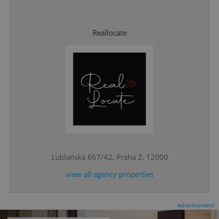
Reallocate
^qs_[0-9]+$
.expats.cz
1 m
Lublaňská 667/42, Praha 2, 12000
view all agency properties
^eps_[0-9]+$
.expats.cz
1 m
Advertisement