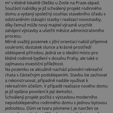
m² v klidné lokalitě Oleško u Zvole na Praze-západ.
Součástí nabídky je již schválený projekt rodinného
domu a vydaný společný souhlas stavebního úřadu s
odstraněním stávající stavby i realizací novostavby,
díky čemuž může nový majitel výrazně urychlit
zahájení výstavby a ušetřit měsíce administrativního
procesu.
Mírně svažitý pozemek s jižní orientací nabízí příjemné
soukromí, dostatek slunce a krásné prostředí
obklopené přírodou. Jedná se o ideální místo pro
klidné rodinné bydlení v dosahu Prahy, ale také o
zajímavou investiční příležitost.
Na pozemku se aktuálně nachází původní rekreační
chata s částečným podsklepením. Stavbu lze zachovat
a rekonstruovat, případně nadále využívat k
rekreačním účelům. V případě realizace nového domu
je již vydáno povolení k její demolici.
Schválený projekt počítá s výstavbou moderního
nepodsklepeného rodinného domu s jednou bytovou
jednotkou. Dům ve tvaru písmene L je navržen se