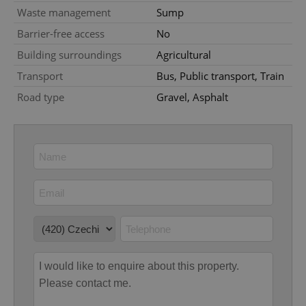
Waste management
Sump
Provider
/
Name
Expi
Domain
Barrier-free access
No
missing_agency_profile_modal_displayed
.expats.cz
1 
Building surroundings
Agricultural
Transport
Bus, Public transport, Train
Road type
Gravel, Asphalt
Google
Privacy Policy
ex_polls
.expats.cz
1 