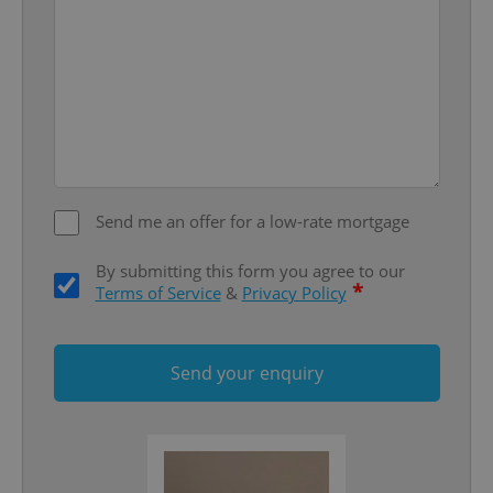
add_logo_profile_modal_displayed
.expats.cz
1 
Send me an offer for a low-rate mortgage
By submitting this form you agree to our
*
Terms of Service
&
Privacy Policy
^qs_[0-9]+$
.expats.cz
1 m
Send your enquiry