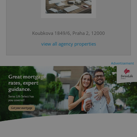
expss
.www.expats.cz
12 
Koubkova 1849/6, Praha 2, 12000
view all agency properties
Advertisement
PHPSESSID
PHP.net
min
.www.expats.cz