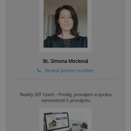
^eps_[0-9]+$
.expats.cz
1 m
Bc. Simona Mocková
Reveal phone number
CookieScriptConsent
1 m
CookieScript
Reality SFF Czech - Prodej, pronájem a správa
.expats.cz
nemovitostí k pronájmu