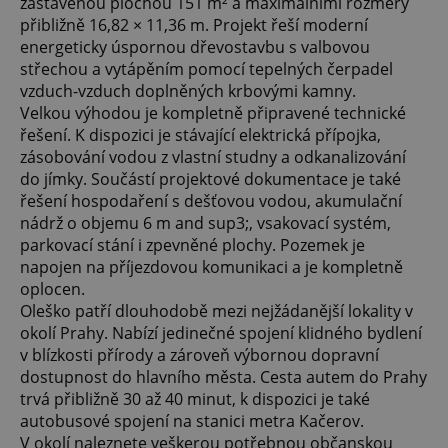
zastavěnou plochou 151 m² a maximálními rozměry
přibližně 16,82 × 11,36 m. Projekt řeší moderní
energeticky úspornou dřevostavbu s valbovou
střechou a vytápěním pomocí tepelných čerpadel
vzduch-vzduch doplněných krbovými kamny.
Velkou výhodou je kompletně připravené technické
řešení. K dispozici je stávající elektrická přípojka,
zásobování vodou z vlastní studny a odkanalizování
do jímky. Součástí projektové dokumentace je také
řešení hospodaření s dešťovou vodou, akumulační
nádrž o objemu 6 m and sup3;, vsakovací systém,
parkovací stání i zpevněné plochy. Pozemek je
napojen na příjezdovou komunikaci a je kompletně
oplocen.
Oleško patří dlouhodobě mezi nejžádanější lokality v
okolí Prahy. Nabízí jedinečné spojení klidného bydlení
v blízkosti přírody a zároveň výbornou dopravní
dostupnost do hlavního města. Cesta autem do Prahy
trvá přibližně 30 až 40 minut, k dispozici je také
autobusové spojení na stanici metra Kačerov.
V okolí naleznete veškerou potřebnou občanskou