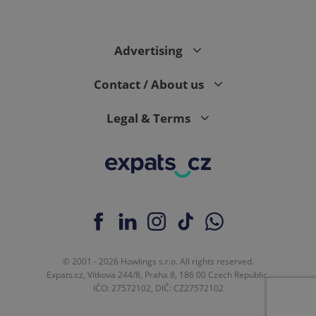
Advertising
Contact / About us
exprt
.expats.cz
6 m
Legal & Terms
© 2001 - 2026 Howlings s.r.o. All rights reserved.
Expats.cz, Vítkova 244/8, Praha 8, 186 00 Czech Republic.
IČO: 27572102, DIČ: CZ27572102
Provider