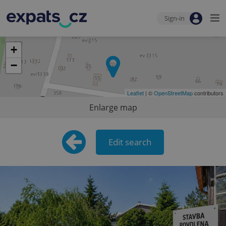
Sign-in
+
−
Leaflet
| ©
OpenStreetMap
contributors
Enlarge map
Edit search