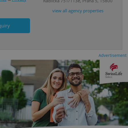
Radlická 751/113e, Praha 5, 15800
ipt.com cookie
view all agency properties
and article usage
necessary for us to
ty services and
quiry
ble.
ions based on the
l purpose identifier
ariables. It is
 number, how it is
te, but a good
Advertisement
ed-in status for a
or long-term sign-ins
o ensure a
and maintain access
ring unnecessary
ch as real time
cs - which is a
 service. This
randomly generated