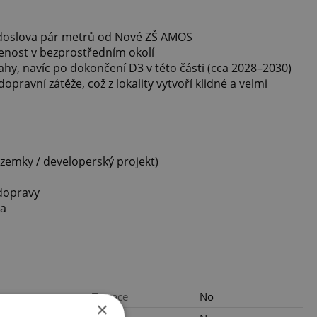
 doslova pár metrů od Nové ZŠ AMOS
nost v bezprostředním okolí
y, navíc po dokončení D3 v této části (cca 2028–2030)
pravní zátěže, což z lokality vytvoří klidné a velmi
 pozemky / developerský projekt)
 dopravy
va
Terrace
No
×