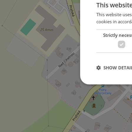
This websit
This website uses
cookies in accord
Strictly neces
SHOW DETAI
Strictly necessary co
used properly without
Name