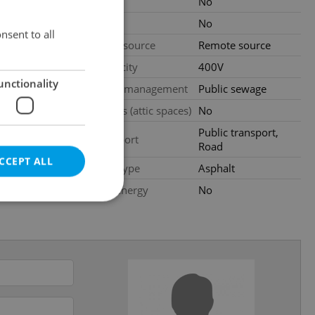
.2026
Loggia
No
 960 CZK,
Pool
No
nsent to all
gency fees
Water source
Remote source
Electricity
400V
gency fees
unctionality
Waste management
Public sewage
2
m
Garrets (attic spaces)
No
.2026
Public transport,
Transport
Road
CCEPT ALL
Road type
Asphalt
Low-energy
No
e website cannot be