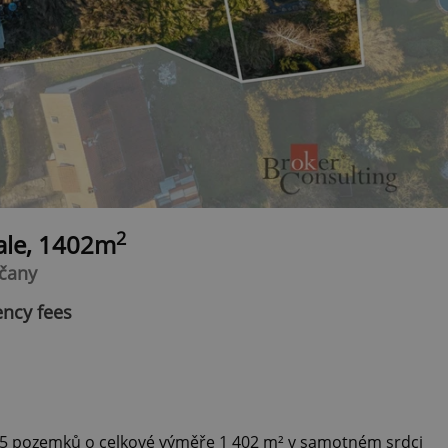
2
sale, 1402m
rčany
ency fees
 5 pozemků o celkové výměře 1 402 m² v samotném srdci