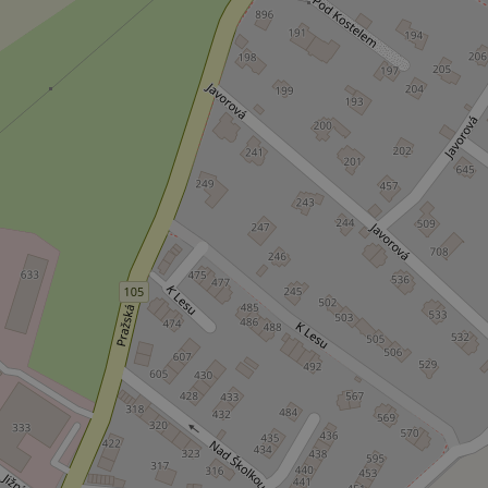
missing_agency_pro
ex_polls
add_logo_profile_m
^qs_[0-9]+$
^eps_[0-9]+$
CookieScriptConse