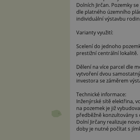
Dolních Jirčan. Pozemky se
dle platného územního plán
individuální výstavbu rodi
Varianty využití:
Scelení do jednoho pozemk
prestižní centrální lokalitě.
Dělení na více parcel dle
vytvoření dvou samostatný
investora se záměrem výs
Technické informace:
Inženýrské sítě elektřina, 
na pozemek je již vybudovan
předběžně konzultovány s 
Dolní Jirčany realizuje no
doby je nutné počítat s jím