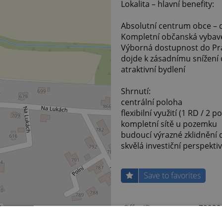
Lokalita – hlavní benefity:
Absolutní centrum obce –
Kompletní občanská vybave
Výborná dostupnost do Prah
dojde k zásadnímu snížení do
atraktivní bydlení
Shrnutí:
centrální poloha
flexibilní využití (1 RD / 2
kompletní sítě u pozemku
budoucí výrazné zklidnění
skvělá investiční perspekti
Save to favorites
Offer ID
79932