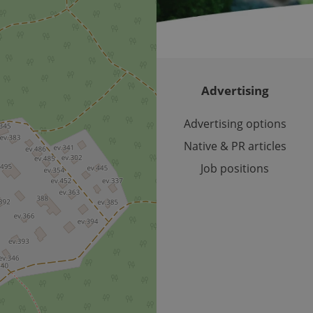
number as a client identifier. It is included in each page requ
used to calculate visitor, session and campaign data for the s
reports.
.expats.cz
1 year 1
This cookie is used by Google Analytics to persist session sta
month
Advertising
Advertising options
Native & PR articles
Job positions