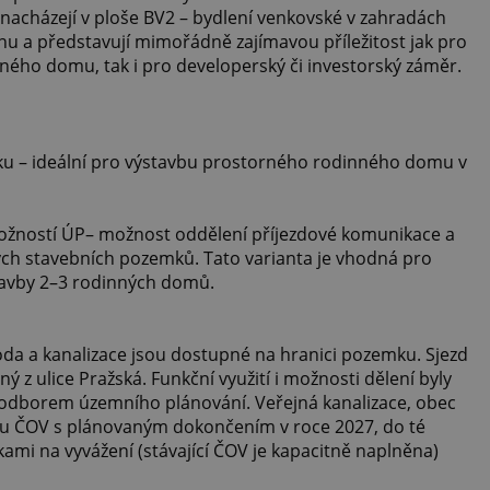
 nacházejí v ploše BV2 – bydlení venkovské v zahradách
u a představují mimořádně zajímavou příležitost jak pro
nného domu, tak i pro developerský či investorský záměr.
u – ideální pro výstavbu prostorného rodinného domu v
 možností ÚP– možnost oddělení příjezdové komunikace a
ch stavebních pozemků. Tato varianta je vhodná pro
tavby 2–3 rodinných domů.
voda a kanalizace jsou dostupné na hranici pozemku. Sjezd
ý z ulice Pražská. Funkční využití i možnosti dělení byly
odborem územního plánování. Veřejná kanalizace, obec
vou ČOV s plánovaným dokončením v roce 2027, do té
kami na vyvážení (stávající ČOV je kapacitně naplněna)