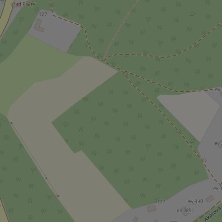
_ga_LSHBD1S1X4