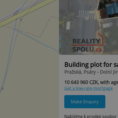
Building plot for 
Pražská, Psáry - Dolní Ji
10 643 960 CZK, with ag
Get a low-rate mortgage
Make Enquiry
Nabízíme k prodeji soubor