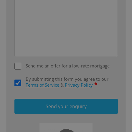
Domain
missing_agency_profile_modal_displayed
.expats.cz
1 
Send me an offer for a low-rate mortgage
By submitting this form you agree to our
Google
*
Terms of Service
&
Privacy Policy
Privacy Policy
ex_polls
.expats.cz
1 
Send your enquiry