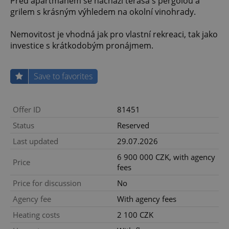
Před apartmánem se nachází terasa s pergolou a
grilem s krásným výhledem na okolní vinohrady.
Nemovitost je vhodná jak pro vlastní rekreaci, tak jako
investice s krátkodobým pronájmem.
Save to favorites
Offer ID
81451
Status
Reserved
Last updated
29.07.2026
6 900 000 CZK, with agency
Price
fees
Price for discussion
No
Agency fee
With agency fees
Heating costs
2 100 CZK