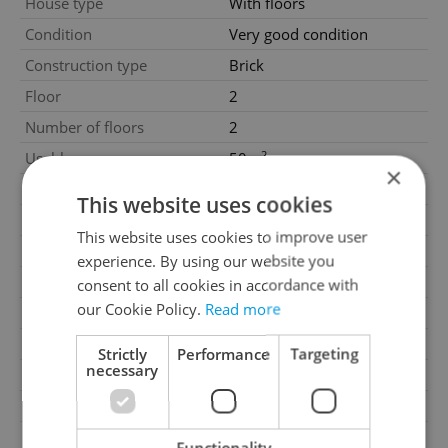
House type
With floors
Condition
Very good condition
Construction type
Brick
Floor
2
Number of floors
2
2
Usable area
50m
×
Move-in date
13.03.2026
This website uses cookies
Garage
No
This website uses cookies to improve user
Parking
No
experience. By using our website you
Cellar
No
consent to all cookies in accordance with
our Cookie Policy.
Read more
Balcony
No
Terrace
No
Strictly
Performance
Targeting
necessary
Loggia
No
Pool
No
Water source
Remote source
Functionality