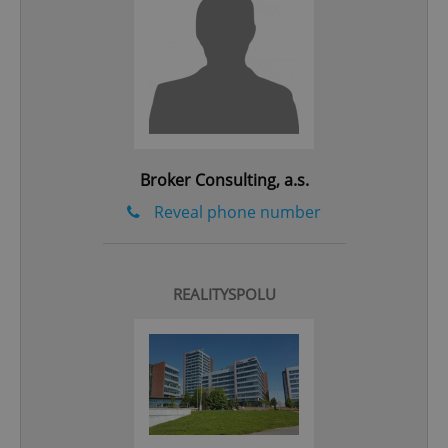
add_logo_profile_modal_displayed
.expats.cz
1 
Broker Consulting, a.s.
Reveal phone number
^qs_[0-9]+$
.expats.cz
1 m
REALITYSPOLU