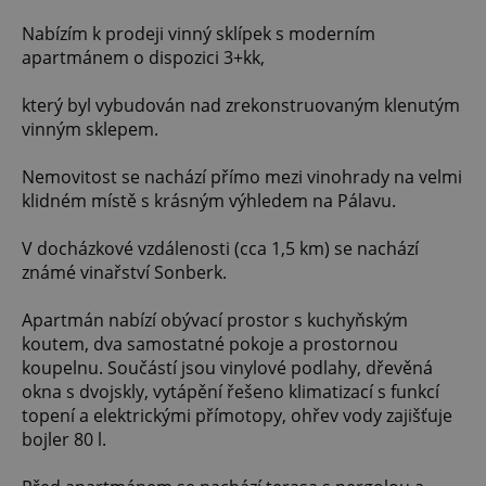
Nabízím k prodeji vinný sklípek s moderním
apartmánem o dispozici 3+kk,
který byl vybudován nad zrekonstruovaným klenutým
vinným sklepem.
Nemovitost se nachází přímo mezi vinohrady na velmi
klidném místě s krásným výhledem na Pálavu.
V docházkové vzdálenosti (cca 1,5 km) se nachází
známé vinařství Sonberk.
Apartmán nabízí obývací prostor s kuchyňským
koutem, dva samostatné pokoje a prostornou
koupelnu. Součástí jsou vinylové podlahy, dřevěná
okna s dvojskly, vytápění řešeno klimatizací s funkcí
topení a elektrickými přímotopy, ohřev vody zajišťuje
bojler 80 l.