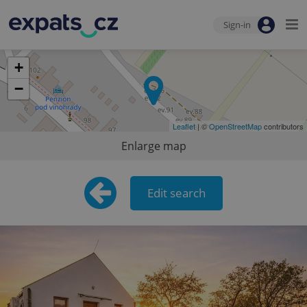
Sign-in
+
−
Leaflet
| ©
OpenStreetMap
contributors
Enlarge map
Edit search