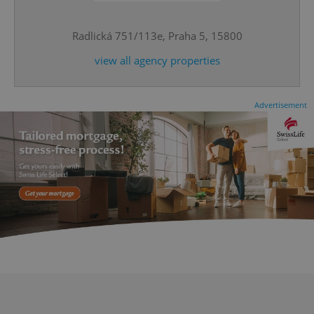
^eps_[0-9]+$
.expats.cz
1 m
Radlická 751/113e, Praha 5, 15800
view all agency properties
Advertisement
CookieScriptConsent
1 m
CookieScript
.expats.cz