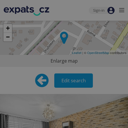
Sign-in
+
−
Leaflet
| ©
OpenStreetMap
contributors
Enlarge map
Edit search