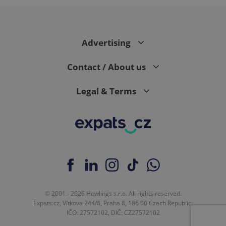
PHPSESSID
PHP.net
min
.www.expats.cz
Advertising
Contact / About us
Legal & Terms
© 2001 - 2026 Howlings s.r.o. All rights reserved.
exprt
.expats.cz
6 m
Expats.cz, Vítkova 244/8, Praha 8, 186 00 Czech Republic.
IČO: 27572102, DIČ: CZ27572102