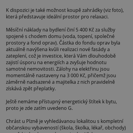
K dispozici je také možnost koupě zahrádky (viz foto),
která představuje ideální prostor pro relaxaci.
Měsíční náklady na bydlení činí 5 400 Kč za služby
spojené s chodem domu (voda, topení, společné
prostory a fond oprav). Částka do fondu oprav byla
aktuálně navýšena kvůli realizaci nové fasády a
zateplení, což je investice, která Vám dlouhodobě
zajistí úsporu na energiích a zvyšuje hodnotu
samotné nemovitosti. Zálohy na elektřinu jsou
momentálně nastaveny na 3 000 Kč, přičemž jsou
záměrně nadsazené a majitelka z nich pravidelně
získává zpět přeplatky.
Ještě nemáme přístupný energetický štítek k bytu,
proto je zde zatím uvedeno G.
Chrást u Plzně je vyhledávanou lokalitou s kompletní
občanskou vybaveností (škola, školka, lékař, obchody)