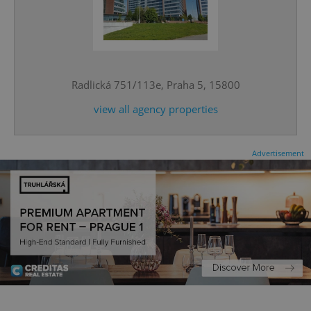
CookieScriptConsent
1 m
CookieScript
.expats.cz
Radlická 751/113e, Praha 5, 15800
view all agency properties
Advertisement
expss
.www.expats.cz
12 