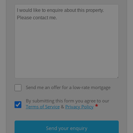
Google
Privacy Policy
ex_polls
.expats.cz
1 
Send me an offer for a low-rate mortgage
add_logo_profile_modal_displayed
.expats.cz
1 
By submitting this form you agree to our
*
Terms of Service
&
Privacy Policy
Send your enquiry