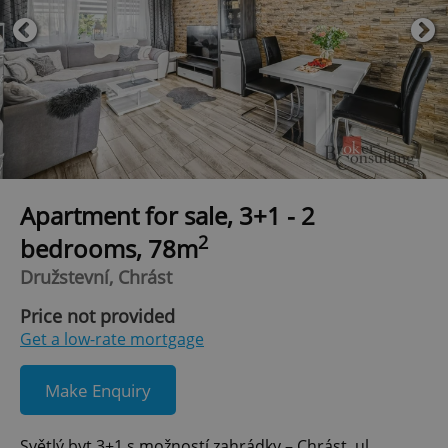
Apartment for sale, 3+1 - 2
2
bedrooms, 78m
Družstevní, Chrást
Price not provided
Get a low-rate mortgage
Make Enquiry
Světlý byt 3+1 s možností zahrádky – Chrást, ul.