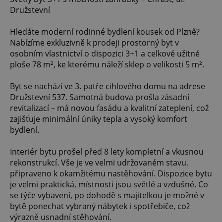
Družstevní
Hledáte moderní rodinné bydlení kousek od Plzně?
Nabízíme exkluzivně k prodeji prostorný byt v
osobním vlastnictví o dispozici 3+1 a celkové užitné
ploše 78 m², ke kterému náleží sklep o velikosti 5 m².
Byt se nachází ve 3. patře cihlového domu na adrese
Družstevní 537. Samotná budova prošla zásadní
revitalizací – má novou fasádu a kvalitní zateplení, což
zajišťuje minimální úniky tepla a vysoký komfort
bydlení.
Interiér bytu prošel před 8 lety kompletní a vkusnou
rekonstrukcí. Vše je ve velmi udržovaném stavu,
připraveno k okamžitému nastěhování. Dispozice bytu
je velmi praktická, místnosti jsou světlé a vzdušné. Co
se týče vybavení, po dohodě s majitelkou je možné v
bytě ponechat vybraný nábytek i spotřebiče, což
výrazně usnadní stěhování.