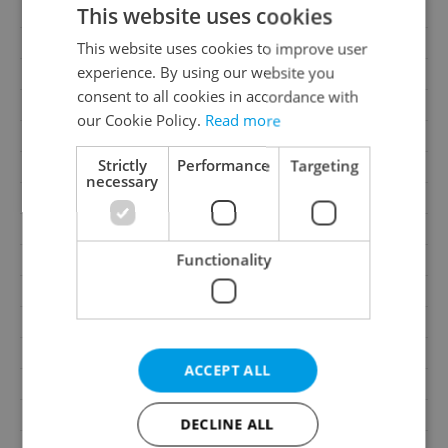
This website uses cookies
Condition
Good condition
Construction type
Brick
This website uses cookies to improve user
experience. By using our website you
Ownership
Personal
consent to all cookies in accordance with
Floor
3
our Cookie Policy.
Read more
Number of floors
3
Strictly
Performance
Targeting
Underground floors
1
necessary
2
Usable area
78m
2
Cellar area
5m
Functionality
Move-in date
01.08.2026
Garage
No
Parking
No
Cellar
Yes
ACCEPT ALL
Balcony
No
Terrace
No
DECLINE ALL
Loggia
No