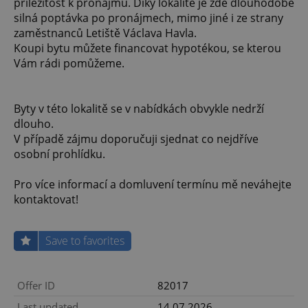
příležitost k pronájmu. Díky lokalitě je zde dlouhodobě
silná poptávka po pronájmech, mimo jiné i ze strany
zaměstnanců Letiště Václava Havla.
Koupi bytu můžete financovat hypotékou, se kterou
Vám rádi pomůžeme.
Byty v této lokalitě se v nabídkách obvykle nedrží
dlouho.
V případě zájmu doporučuji sjednat co nejdříve
osobní prohlídku.
Pro více informací a domluvení termínu mě neváhejte
kontaktovat!
Save to favorites
Offer ID
82017
Last updated
14.07.2026