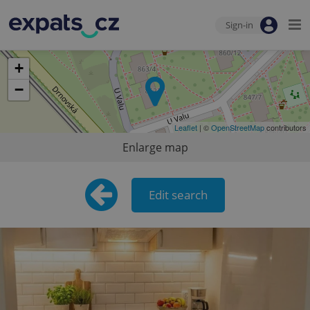
Sign-in
+
−
Leaflet
| ©
OpenStreetMap
contributors
Enlarge map
Edit search