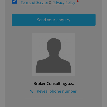
*
Terms of Service
&
Privacy Policy
Send your enquiry
^qs_[0-9]+$
.expats.cz
1 m
^eps_[0-9]+$
.expats.cz
1 m
Broker Consulting, a.s.
Reveal phone number