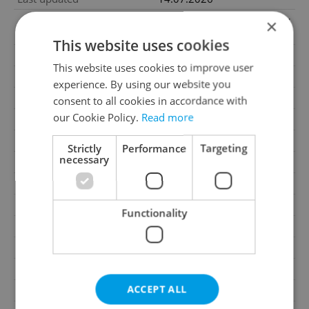
6 940 000 CZK, with agency
×
Price
fees
This website uses cookies
Price for discussion
No
This website uses cookies to improve user
Agency fee
With agency fees
experience. By using our website you
Condition
Renovated
consent to all cookies in accordance with
our Cookie Policy.
Read more
Construction type
Concrete
Ownership
Personal
Strictly
Performance
Targeting
necessary
Floor
5
Number of floors
11
2
Usable area
41m
Functionality
2
Cellar area
2m
Move-in date
01.05.2026
Garage
No
ACCEPT ALL
Parking
No