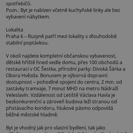
spotřebičů.
Pozn.: Byt je nabízen včetně kuchyňské linky ale bez
vybavení nábytkem.
Lokalita
Praha 6 – Ruzyně patří mezi lokality s dlouhodobě
stabilní poptávkou.
V okolí najdete kompletní občanskou vybavenost,
dětské hřiště hned vedle domu, přes 100 obchodů a
restaurací v OC Šestka, přírodní parky: Divoká Šárka a
Obora Hvězda. Bonusem je výborná dopravní
dostupnost – pohodlné spojení do centra, 2 min. od
zastávky tramvaje, 7 minut MHD na metro Nádraží
Veleslavín. Vzdálenost od Letiště Václava Havla je
bezkonkurenční a zároveň budova leží stranou od
přistávacího koridoru, hlukové pásmo odpovídá
běžné městské hladině.
Byt je vhodný jak pro vlastní bydlení, tak jako