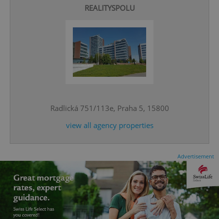
REALITYSPOLU
CookieScriptConsent
1 m
CookieScript
.expats.cz
Radlická 751/113e, Praha 5, 15800
view all agency properties
Advertisement
expss
.www.expats.cz
12 