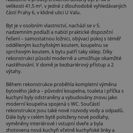
velikosti 41,5 m², v jedné z dlouhodobě vyhledávaných
částí Prahy 6, v klidné ulici U Valu.
Byt je v osobním vlastnictví, nachází se v 5.
nadzemním podlaží a nabízí praktické dispoziční
řešení – samostatnou ložnici, obývací pokoj s téměř
odděleným kuchyňským koutem, koupelnu se
sprchovým koutem, k bytu patří taky sklep. Díky
rekonstrukci působí moderně a umožňuje okamžité
nastěhování. V domě je bezbariérový přístup a 2
výtahy.
Během rekonstrukce proběhla kompletní výměna
bytového jádra – původní koupelna, toaleta i příčka s
kuchyní byly odstraněny a vybudovány znovu jako
moderní koupelna spojená s WC. Součástí
rekonstrukce jsou také nové rozvody vody a odpadů.
Dále byly v celém bytě položeny nové podlahy,
vyměněny interiérové i vstupní dveře a byla
zhotovena nová kuchyň včetně kuchyňské linky a