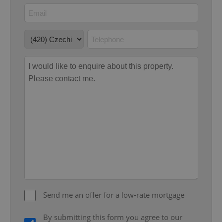
Google
Privacy Policy
ex_polls
.expats.cz
1 
add_logo_profile_modal_displayed
.expats.cz
1 
Send me an offer for a low-rate mortgage
By submitting this form you agree to our