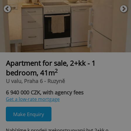
Apartment for sale, 2+kk - 1
2
bedroom, 41m
U valu, Praha 6 - Ruzyně
6 940 000 CZK, with agency fees
Get a low-rate mortgage
Make Enquiry
Nabízíme k prodeji zrekonstruovaný byt 2+kk o