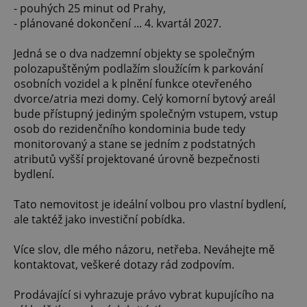
- pouhých 25 minut od Prahy,
- plánované dokončení ... 4. kvartál 2027.
Jedná se o dva nadzemní objekty se společným
polozapuštěným podlažím sloužícím k parkování
osobních vozidel a k plnění funkce otevřeného
dvorce/atria mezi domy. Celý komorní bytový areál
bude přístupný jediným společným vstupem, vstup
osob do rezidenčního kondominia bude tedy
monitorovaný a stane se jedním z podstatných
atributů vyšší projektované úrovně bezpečnosti
bydlení.
Tato nemovitost je ideální volbou pro vlastní bydlení,
ale taktéž jako investiční pobídka.
Více slov, dle mého názoru, netřeba. Neváhejte mě
kontaktovat, veškeré dotazy rád zodpovím.
Prodávající si vyhrazuje právo vybrat kupujícího na