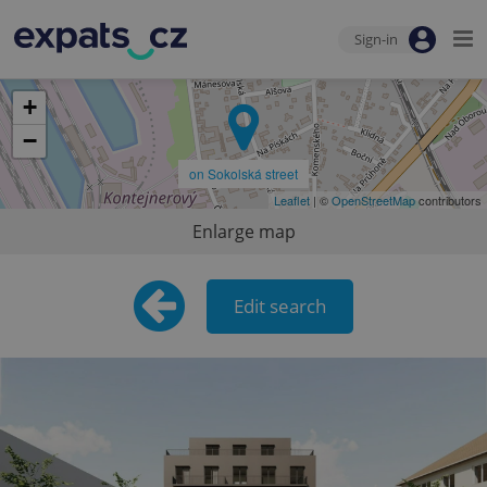
Sign-in
+
−
on Sokolská street
Leaflet
| ©
OpenStreetMap
contributors
Enlarge map
Edit search