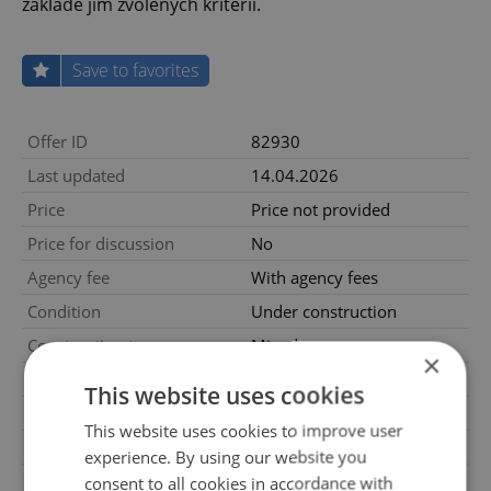
základě jím zvolených kritérií.
Save to favorites
Offer ID
82930
Last updated
14.04.2026
Price
Price not provided
Price for discussion
No
Agency fee
With agency fees
Condition
Under construction
Construction type
Mixed
×
Ownership
Personal
This website uses cookies
Floor
3
This website uses cookies to improve user
Number of floors
3
experience. By using our website you
2
Usable area
66m
consent to all cookies in accordance with