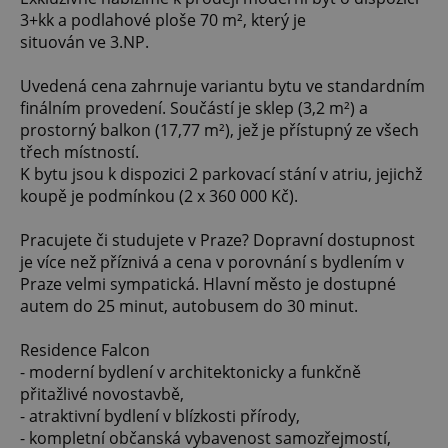
3+kk a podlahové ploše 70 m², který je
situován ve 3.NP.
Uvedená cena zahrnuje variantu bytu ve standardním
finálním provedení. Součástí je sklep (3,2 m²) a
prostorný balkon (17,77 m²), jež je přístupný ze všech
třech místností.
K bytu jsou k dispozici 2 parkovací stání v atriu, jejichž
koupě je podmínkou (2 x 360 000 Kč).
Pracujete či studujete v Praze? Dopravní dostupnost
je více než příznivá a cena v porovnání s bydlením v
Praze velmi sympatická. Hlavní město je dostupné
autem do 25 minut, autobusem do 30 minut.
Residence Falcon
- moderní bydlení v architektonicky a funkčně
přitažlivé novostavbě,
- atraktivní bydlení v blízkosti přírody,
- kompletní občanská vybavenost samozřejmostí,