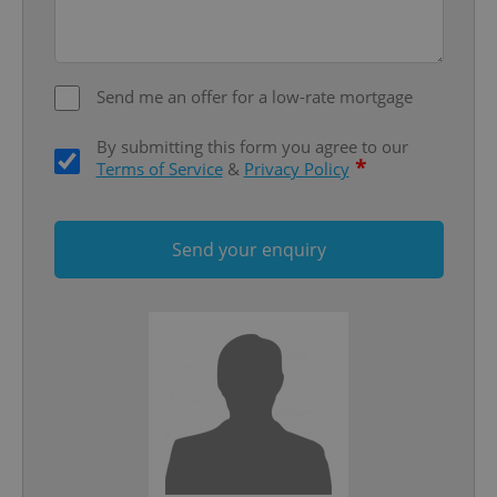
Privacy Policy
ex_polls
.expats.cz
1 
Send me an offer for a low-rate mortgage
By submitting this form you agree to our
*
Terms of Service
&
Privacy Policy
add_logo_profile_modal_displayed
.expats.cz
1 
Send your enquiry
^qs_[0-9]+$
.expats.cz
1 m