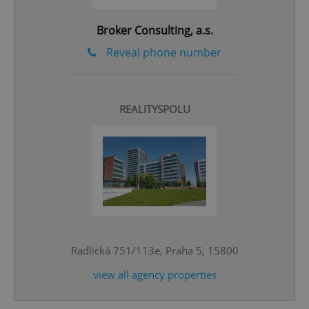
Broker Consulting, a.s.
Reveal phone number
REALITYSPOLU
^eps_[0-9]+$
.expats.cz
1 m
Radlická 751/113e, Praha 5, 15800
view all agency properties
CookieScriptConsent
1 m
CookieScript