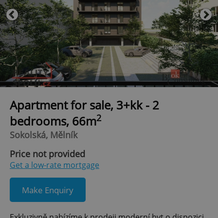
Apartment for sale, 3+kk - 2
2
bedrooms, 66m
Sokolská, Mělník
Price not provided
Get a low-rate mortgage
Make Enquiry
Exkluzivně nabízíme k prodeji moderní byt o dispozici