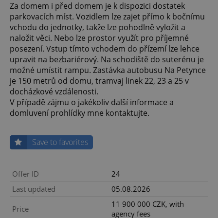
Za domem i před domem je k dispozici dostatek
parkovacích míst. Vozidlem lze zajet přímo k bočnímu
vchodu do jednotky, takže lze pohodlně vyložit a
naložit věci. Nebo lze prostor využít pro příjemné
posezení. Vstup tímto vchodem do přízemí lze lehce
upravit na bezbariérový. Na schodiště do suterénu je
možné umístit rampu. Zastávka autobusu Na Petynce
je 150 metrů od domu, tramvaj linek 22, 23 a 25 v
docházkové vzdálenosti.
V případě zájmu o jakékoliv další informace a
domluvení prohlídky mne kontaktujte.
Save to favorites
Offer ID
24
Last updated
05.08.2026
11 900 000 CZK, with
Price
agency fees