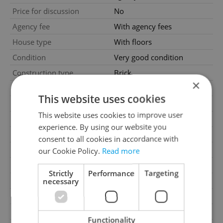
Price for discussion
No
Agency fee
With agency fees
House type
With floors
Condition
Very good condition
Construction type
Brick
×
Ownership
Personal
This website uses cookies
Floor
1
This website uses cookies to improve user
Number of floors
5
experience. By using our website you
2
Usable area
125m
consent to all cookies in accordance with
2
Floor area
125m
our Cookie Policy.
Read more
Garage
No
Strictly
Performance
Targeting
necessary
Parking
Yes
Cellar
No
Balcony
No
Functionality