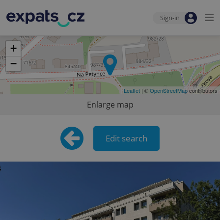
Sign-in
+
−
Leaflet
| ©
OpenStreetMap
contributors
Enlarge map
Edit search