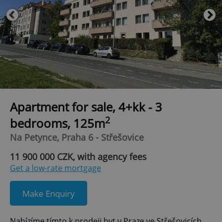
Apartment for sale, 4+kk - 3
2
bedrooms, 125m
Na Petynce, Praha 6 - Střešovice
11 900 000 CZK, with agency fees
Get a low-rate mortgage
Make Enquiry
Nabízíme tímto k prodeji byt v Praze ve Střešovicích,