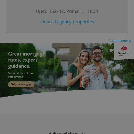
^eps_[0-9]+$
.expats.cz
1 m
Újezd 452/42, Praha 1, 11800
view all agency properties
Advertisement
CookieScriptConsent
1 m
CookieScript
.expats.cz