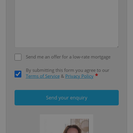
missing_agency_profile_modal_displayed
.expats.cz
1 
Send me an offer for a low-rate mortgage
By submitting this form you agree to our
*
Terms of Service
&
Privacy Policy
Google
Privacy Policy
ex_polls
.expats.cz
1 
Send your enquiry