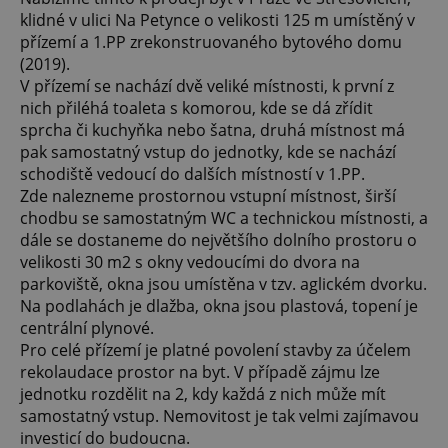
klidné v ulici Na Petynce o velikosti 125 m umístěný v
přízemí a 1.PP zrekonstruovaného bytového domu
(2019).
V přízemí se nachází dvě veliké místnosti, k první z
nich přiléhá toaleta s komorou, kde se dá zřídit
sprcha či kuchyňka nebo šatna, druhá místnost má
pak samostatný vstup do jednotky, kde se nachází
schodiště vedoucí do dalších místností v 1.PP.
Zde nalezneme prostornou vstupní místnost, širší
chodbu se samostatným WC a technickou místnosti, a
dále se dostaneme do největšího dolního prostoru o
velikosti 30 m2 s okny vedoucími do dvora na
parkoviště, okna jsou umístěna v tzv. aglickém dvorku.
Na podlahách je dlažba, okna jsou plastová, topení je
centrální plynové.
Pro celé přízemí je platné povolení stavby za účelem
rekolaudace prostor na byt. V případě zájmu lze
jednotku rozdělit na 2, kdy každá z nich může mít
samostatný vstup. Nemovitost je tak velmi zajímavou
investicí do budoucna.