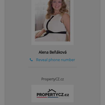
add_logo_profile_modal_displayed
.expats.cz
1 
Alena Beňáková
Reveal phone number
^qs_[0-9]+$
.expats.cz
1 m
PropertyCZ.cz