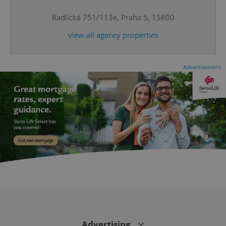
Radlická 751/113e, Praha 5, 15800
CookieScriptConsent
1 m
CookieScript
.expats.cz
view all agency properties
Advertisement
expss
.www.expats.cz
12 
Advertising