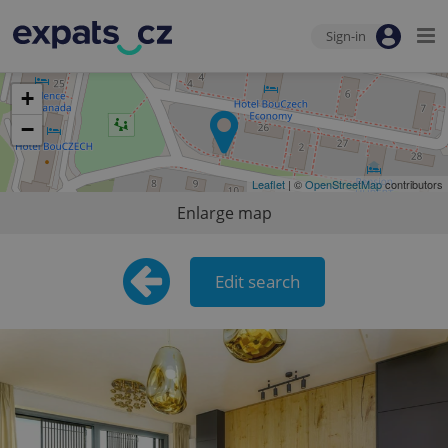
Sign-in
+
−
Leaflet
| ©
OpenStreetMap
contributors
Enlarge map
Edit search