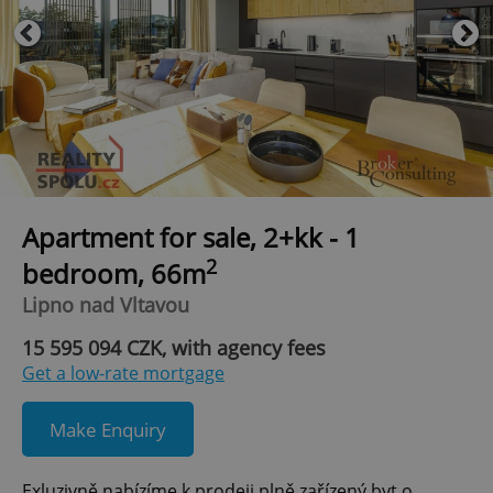
Apartment for sale, 2+kk - 1
2
bedroom, 66m
Lipno nad Vltavou
15 595 094 CZK, with agency fees
Get a low-rate mortgage
Make Enquiry
Exluzivně nabízíme k prodeji plně zařízený byt o