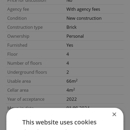
Price for discussion
No
Agency fee
With agency fees
Condition
New construction
Construction type
Brick
Ownership
Personal
Furnished
Yes
Floor
4
Number of floors
4
Underground floors
2
2
Usable area
66m
2
Cellar area
4m
Year of acceptance
2022
Move-in date
01.09.2024
×
Garage
No
This website uses cookies
Parking
Yes