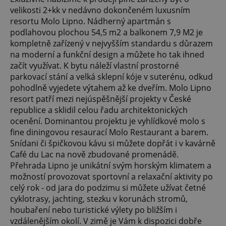
velikosti 2+kk v nedávno dokončeném luxusním
resortu Molo Lipno. Nádherný apartmán s
podlahovou plochou 54,5 m2 a balkonem 7,9 M2 je
kompletně zařízený v nejvyšším standardu s důrazem
na moderní a funkční design a můžete ho tak ihned
začít využívat. K bytu náleží vlastní prostorné
parkovací stání a velká sklepní kóje v suterénu, odkud
pohodlně vyjedete výtahem až ke dveřím. Molo Lipno
resort patří mezi nejúspěšnější projekty v České
republice a sklidil celou řadu architektonických
ocenění. Dominantou projektu je vyhlídkové molo s
fine diningovou resaurací Molo Restaurant a barem.
Snídani či špičkovou kávu si můžete dopřát i v kavárně
Café du Lac na nově zbudované promenádě.
Přehrada Lipno je unikátní svým horským klimatem a
možností provozovat sportovní a relaxační aktivity po
celý rok - od jara do podzimu si můžete užívat četné
cyklotrasy, jachting, stezku v korunách stromů,
houbaření nebo turistické výlety po bližším i
vzdálenějším okolí. V zimě je Vám k dispozici dobře