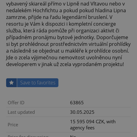
vybavený skiareál přímo v Lipně nad Vltavou nebo v
nedalekém Hochfichtu a pokud pokud hladina Lipna
zamrzne, přijde na řadu legendární bruslení. V
resortu je Vám k dispozici i kompletní concierge
služba, která ráda pomůže při organizaci aktivit či
případném pronájmu bytové jednotky. Doporčujeme
si byt prohlédnout prostřednictvím virtuální prohlídky
a následně se objednat u makléře k prohlídce osobní.
Jde o zcela výjimečnou nemovitost uvolněnou nyní
developerem v jinak už zcela vyprodaném projektu!
Save to favorites
Offer ID
63865
Last updated
30.05.2025
15 595 094 CZK, with
Price
agency fees