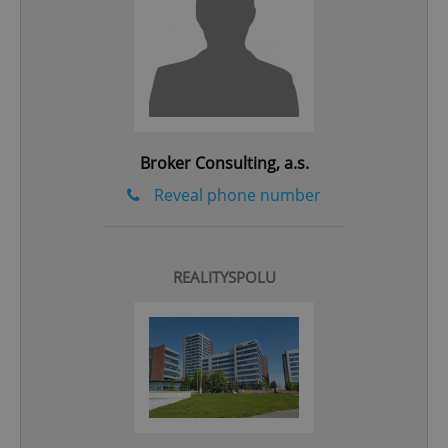
^qs_[0-9]+$
.expats.cz
1 m
Broker Consulting, a.s.
Reveal phone number
^eps_[0-9]+$
.expats.cz
1 m
REALITYSPOLU