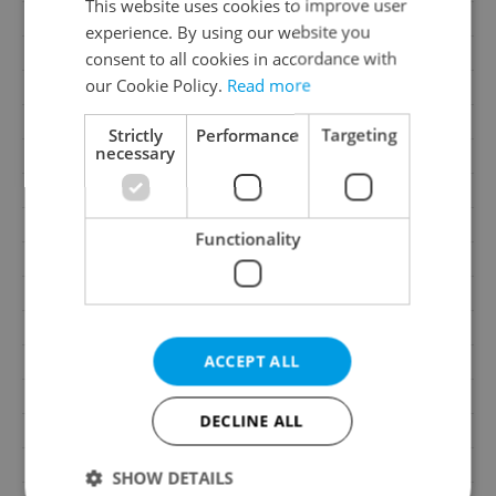
This website uses cookies to improve user
Cellar
Yes
experience. By using our website you
Balcony
Yes
consent to all cookies in accordance with
our Cookie Policy.
Read more
Terrace
No
Loggia
No
Strictly
Performance
Targeting
necessary
Elevator
Yes
Pool
No
Water source
Remote source
Functionality
Heating
Central gas
Gas
Energy company
Electricity
230V
ACCEPT ALL
Telecom
Cable, Internet, Telephone
Waste management
Public sewage
DECLINE ALL
Year of construction
2022
Building type
Detached
SHOW DETAILS