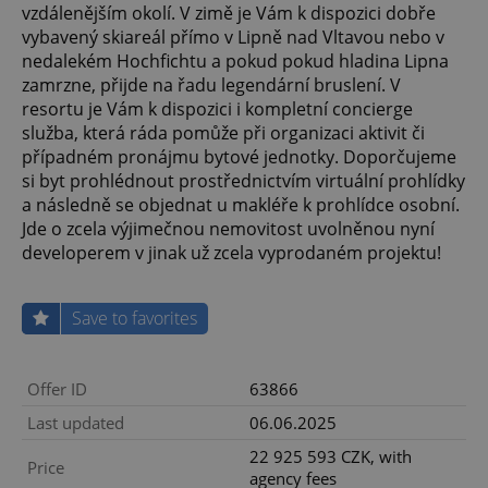
vzdálenějším okolí. V zimě je Vám k dispozici dobře
vybavený skiareál přímo v Lipně nad Vltavou nebo v
nedalekém Hochfichtu a pokud pokud hladina Lipna
zamrzne, přijde na řadu legendární bruslení. V
resortu je Vám k dispozici i kompletní concierge
služba, která ráda pomůže při organizaci aktivit či
případném pronájmu bytové jednotky. Doporčujeme
si byt prohlédnout prostřednictvím virtuální prohlídky
a následně se objednat u makléře k prohlídce osobní.
Jde o zcela výjimečnou nemovitost uvolněnou nyní
developerem v jinak už zcela vyprodaném projektu!
Save to favorites
Offer ID
63866
Last updated
06.06.2025
22 925 593 CZK, with
Price
agency fees