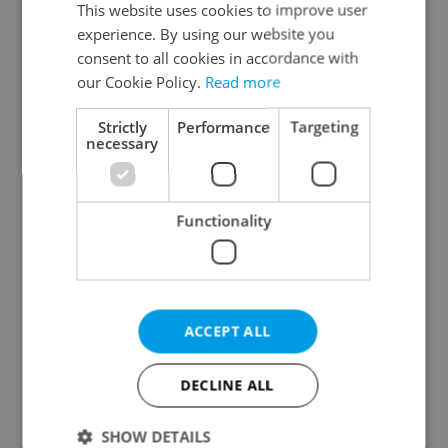
Cellar
No
This website uses cookies to improve user
experience. By using our website you
Balcony
No
consent to all cookies in accordance with
Terrace
Yes
our Cookie Policy.
Read more
Loggia
No
Strictly
Performance
Targeting
Elevator
Yes
necessary
Pool
No
Water source
Remote source
Functionality
Heating
Central gas
Gas
Energy company
Electricity
230V
Other, Cable TV, Internet,
Telecom
ACCEPT ALL
Telephone
Waste management
Public sewage
DECLINE ALL
Year of construction
2022
Building type
Detached
SHOW DETAILS