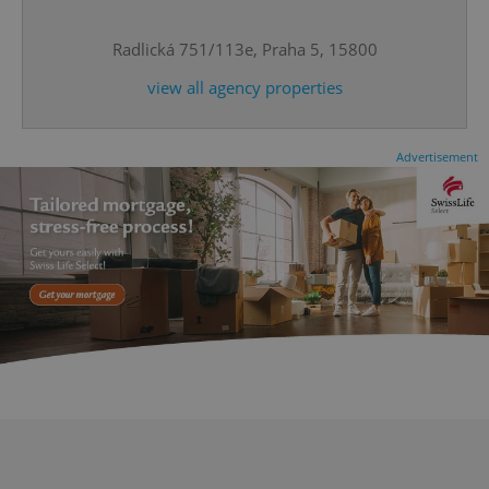
Radlická 751/113e, Praha 5, 15800
CookieScriptConsent
1 m
CookieScript
.expats.cz
view all agency properties
Advertisement
expss
.www.expats.cz
12 