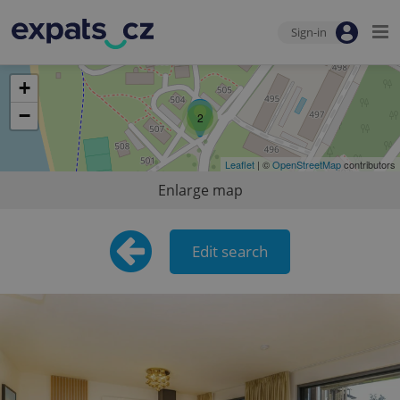
Sign-in
+
−
2
Leaflet
| ©
OpenStreetMap
contributors
Enlarge map
Edit search