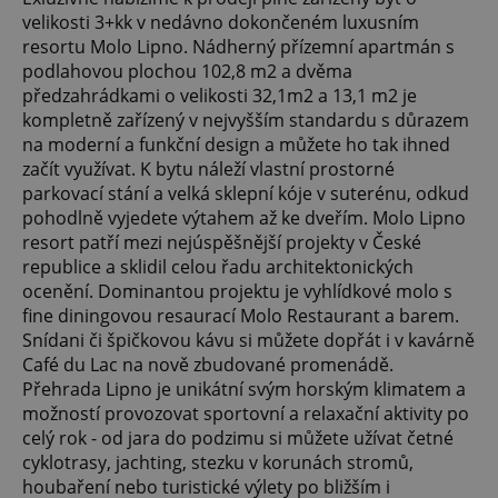
velikosti 3+kk v nedávno dokončeném luxusním
resortu Molo Lipno. Nádherný přízemní apartmán s
podlahovou plochou 102,8 m2 a dvěma
předzahrádkami o velikosti 32,1m2 a 13,1 m2 je
kompletně zařízený v nejvyšším standardu s důrazem
na moderní a funkční design a můžete ho tak ihned
začít využívat. K bytu náleží vlastní prostorné
parkovací stání a velká sklepní kóje v suterénu, odkud
pohodlně vyjedete výtahem až ke dveřím. Molo Lipno
resort patří mezi nejúspěšnější projekty v České
republice a sklidil celou řadu architektonických
ocenění. Dominantou projektu je vyhlídkové molo s
fine diningovou resaurací Molo Restaurant a barem.
Snídani či špičkovou kávu si můžete dopřát i v kavárně
Café du Lac na nově zbudované promenádě.
Přehrada Lipno je unikátní svým horským klimatem a
možností provozovat sportovní a relaxační aktivity po
celý rok - od jara do podzimu si můžete užívat četné
cyklotrasy, jachting, stezku v korunách stromů,
houbaření nebo turistické výlety po bližším i