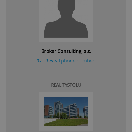
^qs_[0-9]+$
.expats.cz
1 m
Broker Consulting, a.s.
Reveal phone number
^eps_[0-9]+$
.expats.cz
1 m
REALITYSPOLU