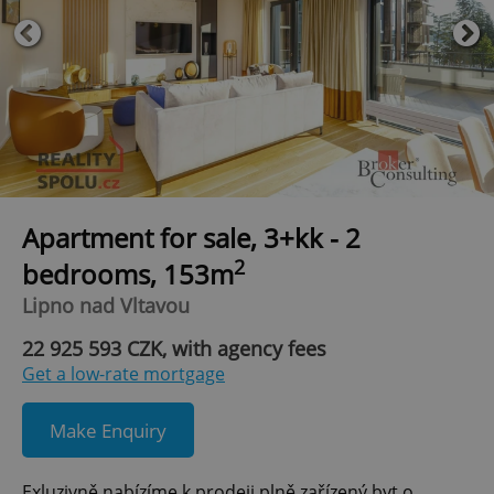
Apartment for sale, 3+kk - 2
2
bedrooms, 153m
Lipno nad Vltavou
22 925 593 CZK, with agency fees
Get a low-rate mortgage
Make Enquiry
Exluzivně nabízíme k prodeji plně zařízený byt o