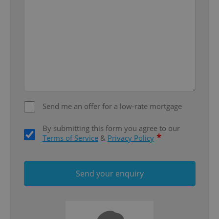
Google
Privacy Policy
ex_polls
.expats.cz
1 
Send me an offer for a low-rate mortgage
By submitting this form you agree to our
add_logo_profile_modal_displayed
.expats.cz
1 
*
Terms of Service
&
Privacy Policy
Send your enquiry