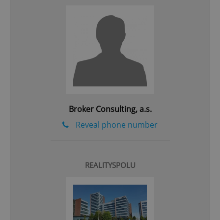
Google
Privacy Policy
ex_polls
.expats.cz
1 
Broker Consulting, a.s.
Reveal phone number
add_logo_profile_modal_displayed
.expats.cz
1 
REALITYSPOLU