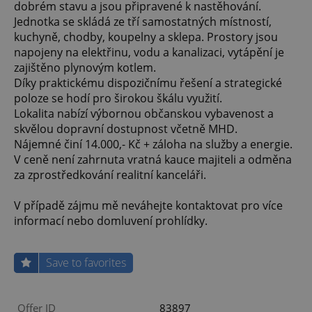
dobrém stavu a jsou připravené k nastěhování.
Jednotka se skládá ze tří samostatných místností,
kuchyně, chodby, koupelny a sklepa. Prostory jsou
napojeny na elektřinu, vodu a kanalizaci, vytápění je
zajištěno plynovým kotlem.
Díky praktickému dispozičnímu řešení a strategické
poloze se hodí pro širokou škálu využití.
Lokalita nabízí výbornou občanskou vybavenost a
skvělou dopravní dostupnost včetně MHD.
Nájemné činí 14.000,- Kč + záloha na služby a energie.
V ceně není zahrnuta vratná kauce majiteli a odměna
za zprostředkování realitní kanceláři.
V případě zájmu mě neváhejte kontaktovat pro více
informací nebo domluvení prohlídky.
Save to favorites
Offer ID
83897