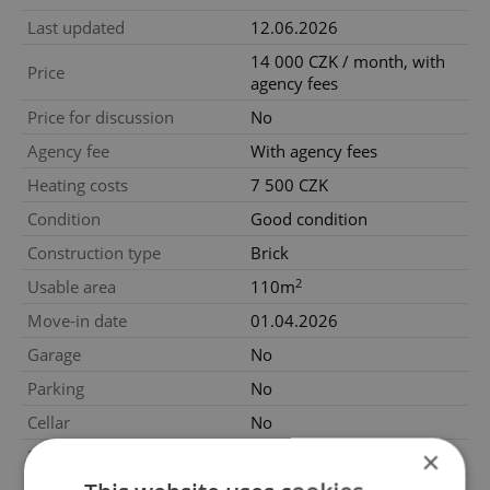
Last updated
12.06.2026
14 000 CZK / month, with
Price
agency fees
Price for discussion
No
Agency fee
With agency fees
Heating costs
7 500 CZK
Condition
Good condition
Construction type
Brick
2
Usable area
110m
Move-in date
01.04.2026
Garage
No
Parking
No
Cellar
No
×
Balcony
No