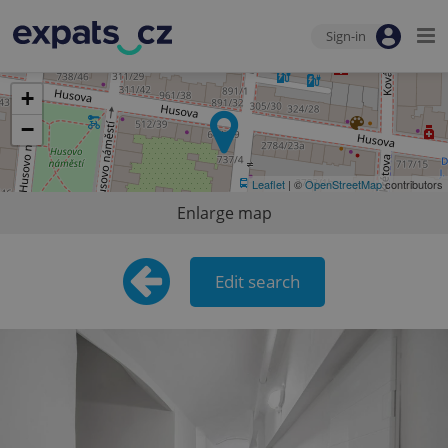
Sign-in
+
−
Leaflet
| ©
OpenStreetMap
contributors
Enlarge map
Edit search