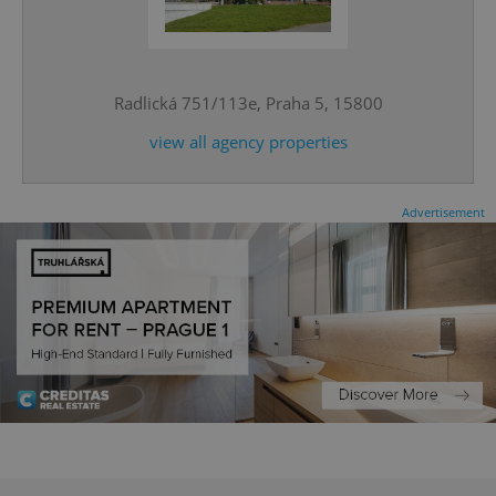
^qs_[0-9]+$
.expats.cz
1 m
Radlická 751/113e, Praha 5, 15800
view all agency properties
Advertisement
^eps_[0-9]+$
.expats.cz
1 m