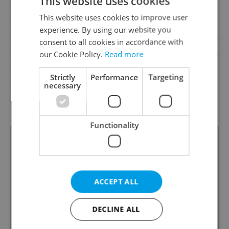
This website uses cookies
Terrace
No
Loggia
No
This website uses cookies to improve user
experience. By using our website you
Pool
No
consent to all cookies in accordance with
Building type
Terraced
our Cookie Policy.
Read more
Garrets (attic spaces)
No
Strictly
Performance
Targeting
Low-energy
No
necessary
G - Exceptionally
Energy Rating
uneconomical
Functionality
ACCEPT ALL
DECLINE ALL