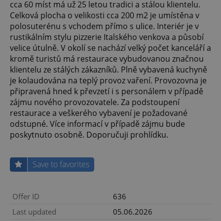
cca 60 míst má už 25 letou tradici a stálou klientelu.
Celková plocha o velikosti cca 200 m2 je umístěna v
polosuterénu s vchodem přímo s ulice. Interiér je v
rustikálním stylu pizzerie Italského venkova a působí
velice útulně. V okolí se nachází velký počet kanceláří a
kromě turistů má restaurace vybudovanou značnou
klientelu ze stálých zákazníků. Plně vybavená kuchyně
je kolaudována na teplý provoz vaření. Provozovna je
připravená hned k převzetí i s personálem v případě
zájmu nového provozovatele. Za podstoupení
restaurace a veškerého vybavení je požadované
odstupné. Více informací v případě zájmu bude
poskytnuto osobně. Doporučuji prohlídku.
Save to favorites
Offer ID
636
Last updated
05.06.2026