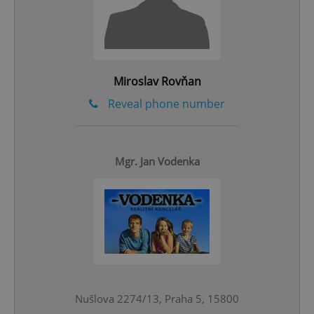
Google
Privacy Policy
ex_polls
.expats.cz
1 
Miroslav Rovňan
Reveal phone number
Mgr. Jan Vodenka
add_logo_profile_modal_displayed
.expats.cz
1 
Nušlova 2274/13, Praha 5, 15800