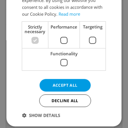
experience. By using our website you
Barrier-free access
No
consent to all cookies in accordance with
our Cookie Policy.
Read more
G - Exceptionally
Energy Rating
uneconomical
Strictly
Performance
Targeting
Decree
No. 264/2020 Coll.
necessary
Functionality
ACCEPT ALL
DECLINE ALL
SHOW DETAILS