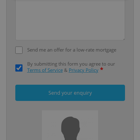
Strictly necessary
Performance
Targeting
Functionality
Strictly necessary cookies allow core website
functionality such as user login and account
management. The website cannot be used properly
without strictly necessary cookies.
Send me an offer for a low-rate mortgage
Provider
/
Name
Expi
Domain
By submitting this form you agree to our
*
Terms of Service
&
Privacy Policy
missing_agency_profile_modal_displayed
.expats.cz
1 
Send your enquiry