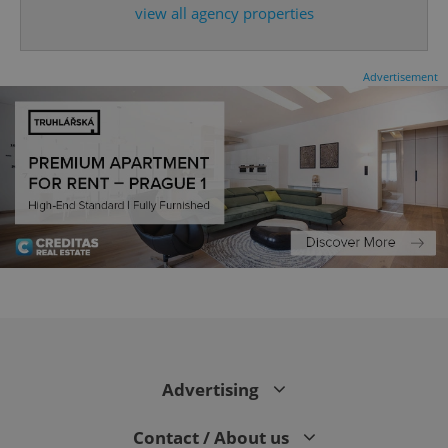
view all agency properties
^qs_[0-9]+$
.expats.cz
1 m
Advertisement
^eps_[0-9]+$
.expats.cz
1 m
Advertising
Contact / About us