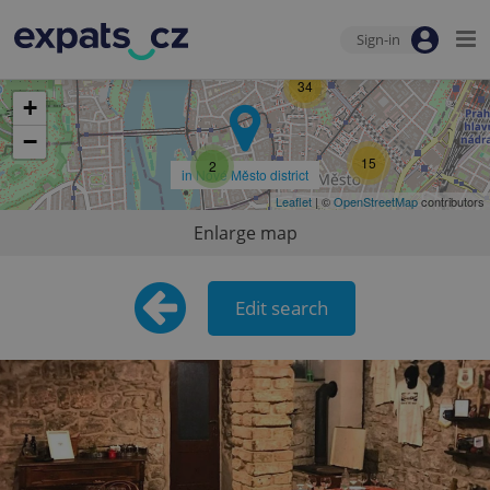
Sign-in
34
+
−
15
2
in Nové Město district
Leaflet
| ©
OpenStreetMap
contributors
Enlarge map
Edit search