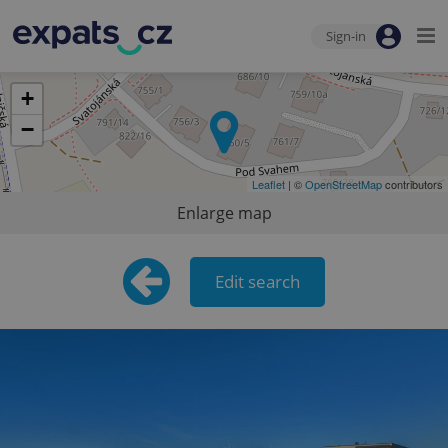
Sign-in
+
−
Leaflet
| ©
OpenStreetMap
contributors
Enlarge map
Edit search