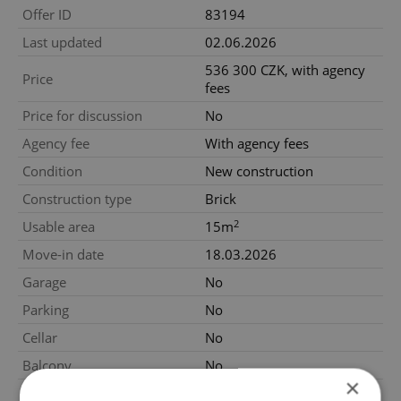
Offer ID
83194
Last updated
02.06.2026
536 300 CZK, with agency
Price
fees
Price for discussion
No
Agency fee
With agency fees
Condition
New construction
Construction type
Brick
2
Usable area
15m
Move-in date
18.03.2026
Garage
No
Parking
No
Cellar
No
Balcony
No
×
Terrace
No