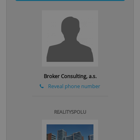
Google
Privacy Policy
ex_polls
.expats.cz
1 
Broker Consulting, a.s.
Reveal phone number
add_logo_profile_modal_displayed
.expats.cz
1 
REALITYSPOLU