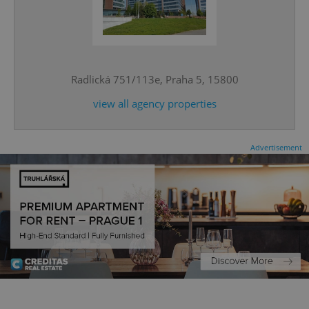
^qs_[0-9]+$
.expats.cz
1 m
Radlická 751/113e, Praha 5, 15800
view all agency properties
Advertisement
^eps_[0-9]+$
.expats.cz
1 m