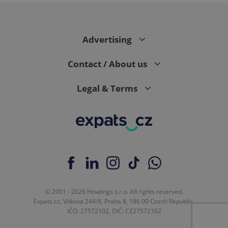
Advertising
CookieScriptConsent
1 m
CookieScript
.expats.cz
Contact / About us
Legal & Terms
expss
.www.expats.cz
12 
© 2001 - 2026 Howlings s.r.o. All rights reserved.
Expats.cz, Vítkova 244/8, Praha 8, 186 00 Czech Republic.
IČO: 27572102, DIČ: CZ27572102