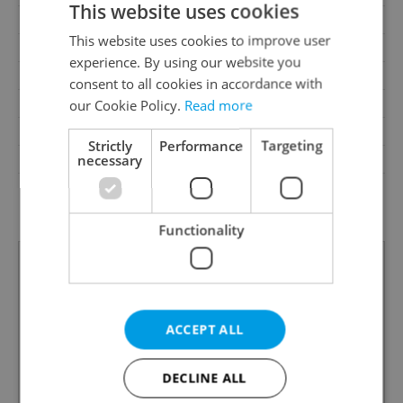
This website uses cookies
Loggia
No
This website uses cookies to improve user
Pool
No
experience. By using our website you
Building type
Detached
consent to all cookies in accordance with
Garrets (attic spaces)
No
our Cookie Policy.
Read more
Low-energy
No
Strictly
Performance
Targeting
Energy Rating
B - Very economical
necessary
Energy Performance
download
Certificate
Functionality
ACCEPT ALL
DECLINE ALL