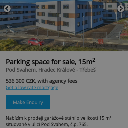
2
Parking space for sale, 15m
Pod Svahem, Hradec Králové - Třebeš
536 300 CZK, with agency fees
Get a low-rate mortgage
Make Enquiry
Nabízím k prodeji garážové stání o velikosti 15 m²,
situované v ulici Pod Svahem, č.p. 765.