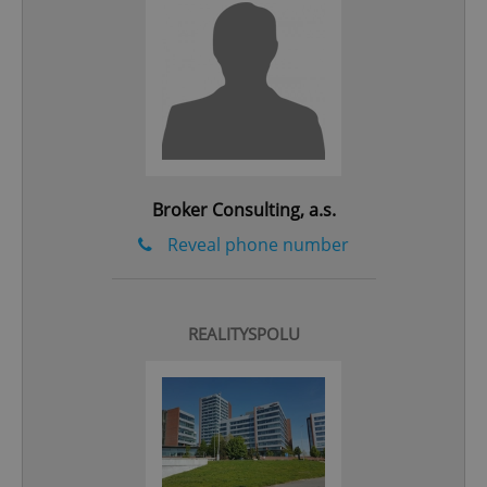
add_logo_profile_modal_displayed
.expats.cz
1 
Broker Consulting, a.s.
Reveal phone number
^qs_[0-9]+$
.expats.cz
1 m
REALITYSPOLU