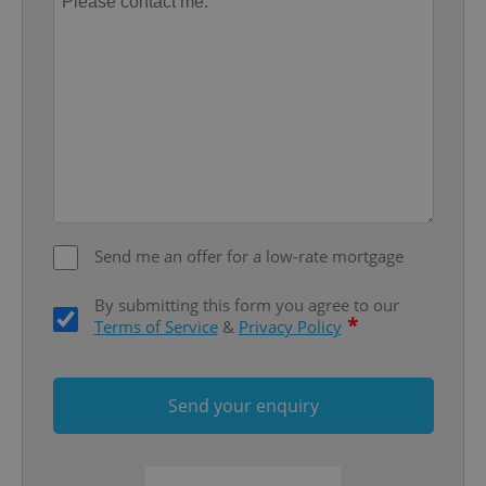
Name
Expi
Domain
missing_agency_profile_modal_displayed
.expats.cz
1 
Send me an offer for a low-rate mortgage
By submitting this form you agree to our
Google
*
Terms of Service
&
Privacy Policy
Privacy Policy
ex_polls
.expats.cz
1 
Send your enquiry