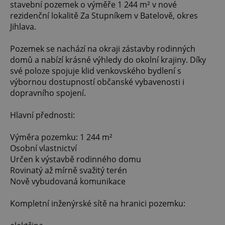
stavební pozemek o výměře 1 244 m² v nové
rezidenční lokalitě Za Stupníkem v Batelově, okres
Jihlava.
Pozemek se nachází na okraji zástavby rodinných
domů a nabízí krásné výhledy do okolní krajiny. Díky
své poloze spojuje klid venkovského bydlení s
výbornou dostupností občanské vybavenosti i
dopravního spojení.
Hlavní přednosti:
Výměra pozemku: 1 244 m²
Osobní vlastnictví
Určen k výstavbě rodinného domu
Rovinatý až mírně svažitý terén
Nově vybudovaná komunikace
Kompletní inženýrské sítě na hranici pozemku: