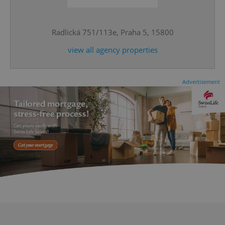
^eps_[0-9]+$
.expats.cz
1 m
Radlická 751/113e, Praha 5, 15800
view all agency properties
Advertisement
CookieScriptConsent
1 m
CookieScript
.expats.cz