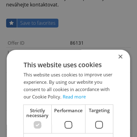
neváhejte kontaktovat.
Save to favorites
Offer ID
86131
Last updated
04.08.2026
×
3 970 000 CZK, with agency
This website uses cookies
Price
fees
This website uses cookies to improve user
Price for discussion
No
experience. By using our website you
Agency fee
With agency fees
consent to all cookies in accordance with
2
our Cookie Policy.
Read more
Land area
1244m
Move-in date
04.08.2026
Strictly
Performance
Targeting
necessary
Garage
No
Parking
No
Cellar
No