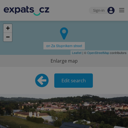
Sign-in
+
−
on Za Stupníkem street
Leaflet
| ©
OpenStreetMap
contributors
Enlarge map
Edit search