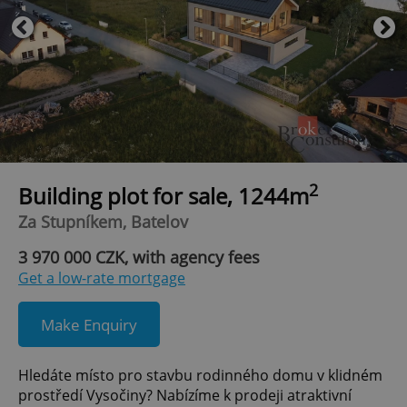
2
Building plot for sale, 1244m
Za Stupníkem, Batelov
3 970 000 CZK, with agency fees
Get a low-rate mortgage
Make Enquiry
Hledáte místo pro stavbu rodinného domu v klidném
prostředí Vysočiny? Nabízíme k prodeji atraktivní