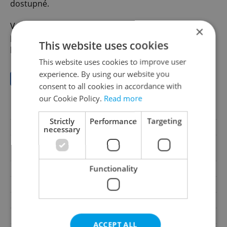
dostupné.
V případě zájmu Vám rádi zašleme další informace,
×
parcelaci, technické podklady a domluvíme osobní
This website uses cookies
prohlídku pozemku.
This website uses cookies to improve user
experience. By using our website you
Save to favorites
consent to all cookies in accordance with
our Cookie Policy.
Read more
Offer ID
85236
Strictly
Performance
Targeting
Last updated
23.06.2026
necessary
2 428 800 CZK, with agency
Price
fees
Functionality
Price for discussion
No
Agency fee
With agency fees
2
Land area
1518m
Move-in date
23.06.2026
ACCEPT ALL