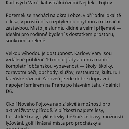
Karlových Varů, katastrální území Nejdek – Fojtov.
Pozemek se nachází na okraji obce, v přírodní lokalitě
u lesa, v prostředí s rozptýlenou obytnou a rekreační
zástavbou. Místo je slunné, klidné a velmi příjemné —
ideální pro rodinné bydlení s dostatkem prostoru,
soukromí a zeleně.
Velkou výhodou je dostupnost. Karlovy Vary jsou
vzdálené přibližně 10 minut jízdy autem a nabízí
kompletní občanskou vybavenost — školy, školky,
zdravotní péči, obchody, služby, restaurace, kulturu i
lázeňské zázemí. Zároveň je zde dobré dopravní
napojení směrem na Prahu po hlavním tahu / dálnici
D6.
Okolí Nového Fojtova nabízí skvělé možnosti pro
aktivní život v přírodě. V blízkosti najdete lesy,
turistické trasy, cyklostezky, běžkařské trasy, možnosti
lyžování, golf i krásná místa pro procházky a