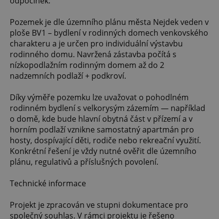
odpočinek.
Pozemek je dle územního plánu města Nejdek veden v
ploše BV1 – bydlení v rodinných domech venkovského
charakteru a je určen pro individuální výstavbu
rodinného domu. Navržená zástavba počítá s
nízkopodlažním rodinným domem až do 2
nadzemních podlaží + podkroví.
Díky výměře pozemku lze uvažovat o pohodlném
rodinném bydlení s velkorysým zázemím — například
o domě, kde bude hlavní obytná část v přízemí a v
horním podlaží vznikne samostatný apartmán pro
hosty, dospívající děti, rodiče nebo rekreační využití.
Konkrétní řešení je vždy nutné ověřit dle územního
plánu, regulativů a příslušných povolení.
Technické informace
Projekt je zpracován ve stupni dokumentace pro
společný souhlas. V rámci projektu je řešeno