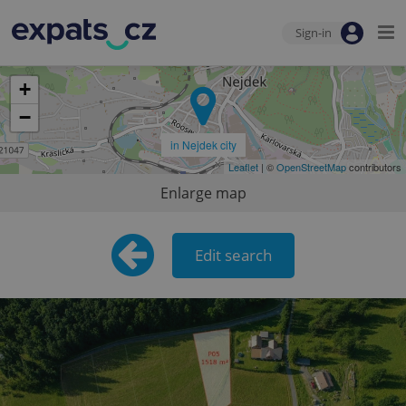
Sign-in
+
−
in Nejdek city
Leaflet
| ©
OpenStreetMap
contributors
Enlarge map
Edit search