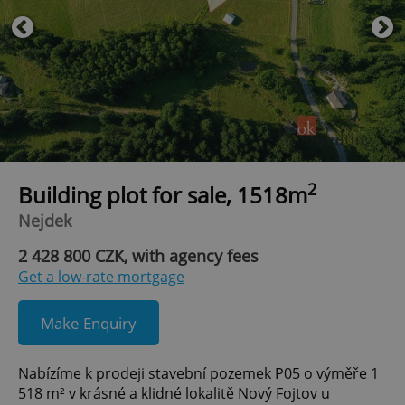
2
Building plot for sale, 1518m
Nejdek
2 428 800 CZK, with agency fees
Get a low-rate mortgage
Make Enquiry
Nabízíme k prodeji stavební pozemek P05 o výměře 1
518 m² v krásné a klidné lokalitě Nový Fojtov u