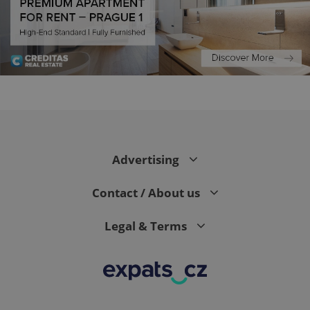
PHPSESSID
PHP.net
min
.www.expats.cz
Advertising
Contact / About us
Legal & Terms