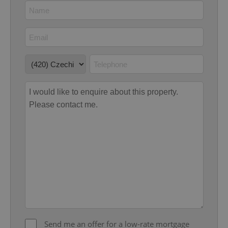
Google
Privacy Policy
ex_polls
.expats.cz
1 
add_logo_profile_modal_displayed
.expats.cz
1 
Send me an offer for a low-rate mortgage