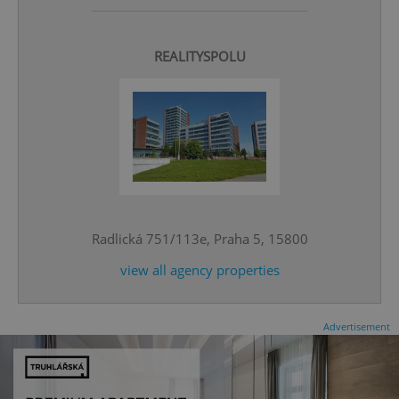
REALITYSPOLU
CookieScriptConsent
1 m
CookieScript
.expats.cz
Radlická 751/113e, Praha 5, 15800
view all agency properties
Advertisement
expss
.www.expats.cz
12 