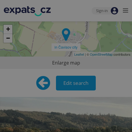
Sign-in
+
−
in Čavisov city
Leaflet
| ©
OpenStreetMap
contributors
Enlarge map
Edit search