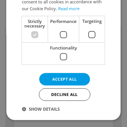
consent to all cookies in accordance with
Garrets (attic spaces)
No
our Cookie Policy.
Read more
Low-energy
No
Strictly
Performance
Targeting
necessary
Functionality
ACCEPT ALL
DECLINE ALL
SHOW DETAILS