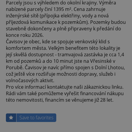
Parcely jsou s výhledem do okolní krajiny. Výměra
nabízené parcely činí 1395 m². Cena zahrnuje
inženýrské sítě (přípojka elektřiny, vody a nová
příjezdová komunikace k pozemkům). Pozemky budou
stavebně dokončeny a plně připraveny k předání do
konce roku 2026.
Čavisov je obec, kde se spojuje venkovský klid s
komfortem města. Velkým benefitem této lokality je
její skvělá dostupnost - tramvajová zastávka je cca 1,4
km od pozemků a do 10 minut jste na Vřesinské v
Porubě. Čavisov je navíc přímo spojen s Dolní Lhotou,
což ještě více rozšiřuje možnosti dopravy, služeb i
volnočasových aktivit.
Pro více informací kontaktujte naši zákaznickou linku.
Rádi vám také pomůžeme vyřešit financování nákupu
této nemovitosti, financím se věnujeme již 28 let.
Save to favorites