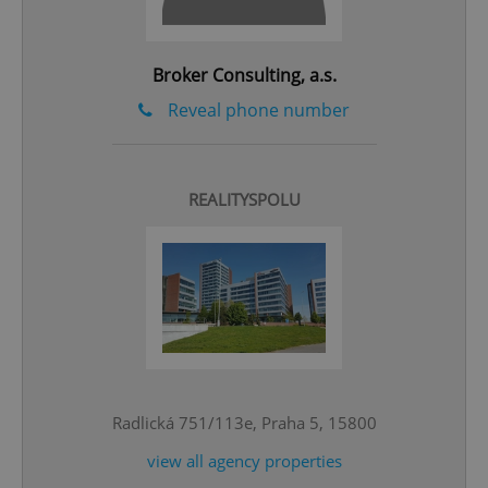
Privacy Policy
ex_polls
.expats.cz
1 
Broker Consulting, a.s.
Reveal phone number
REALITYSPOLU
add_logo_profile_modal_displayed
.expats.cz
1 
Radlická 751/113e, Praha 5, 15800
view all agency properties
^qs_[0-9]+$
.expats.cz
1 m