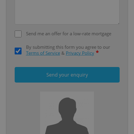
Strictly necessary
Performance
Targeting
Functionality
Strictly necessary cookies allow core website
functionality such as user login and account
Send me an offer for a low-rate mortgage
management. The website cannot be used properly
without strictly necessary cookies.
By submitting this form you agree to our
Provider
/
Name
Expi
*
Domain
Terms of Service
&
Privacy Policy
missing_agency_profile_modal_displayed
.expats.cz
1 
Send your enquiry
Google