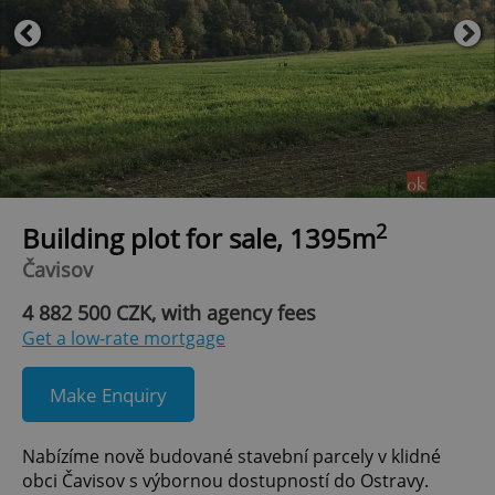
2
Building plot for sale, 1395m
Čavisov
4 882 500 CZK, with agency fees
Get a low-rate mortgage
Make Enquiry
Nabízíme nově budované stavební parcely v klidné
obci Čavisov s výbornou dostupností do Ostravy.