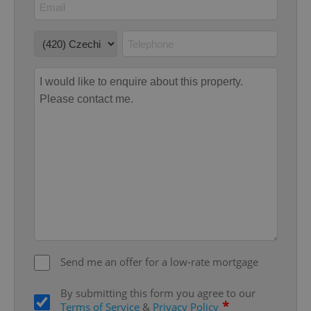
functionality such as user login and account
management. The website cannot be used properly
without strictly necessary cookies.
Provider
/
Name
Expi
Domain
missing_agency_profile_modal_displayed
.expats.cz
1 
Google
Privacy Policy
Send me an offer for a low-rate mortgage
ex_polls
.expats.cz
1 
By submitting this form you agree to our
*
Terms of Service
&
Privacy Policy