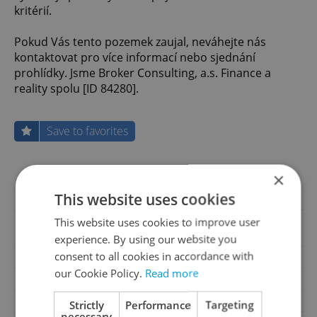
kritérií.
Pokud Vás tento pozemek zaujal, neváhejte nás
kontaktovat pro více informací nebo sjednání
prohlídky. Jsme Broker Consulting, a.s. Finance a
reality spolu [ID 84280].
Save to favorites
×
Offer ID
84280
This website uses cookies
Last updated
07.07.2026
16 990 000 CZK, with
This website uses cookies to improve user
Price
agency fees
experience. By using our website you
consent to all cookies in accordance with
Price for discussion
No
our Cookie Policy.
Read more
Agency fee
With agency fees
2
Land area
5775m
Strictly
Performance
Targeting
necessary