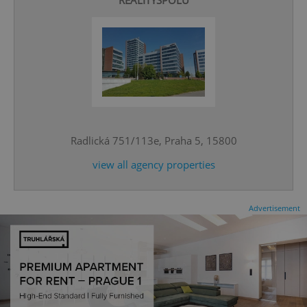
REALITYSPOLU
^eps_[0-9]+$
.expats.cz
1 m
Radlická 751/113e, Praha 5, 15800
view all agency properties
Advertisement
CookieScriptConsent
1 m
CookieScript
.expats.cz