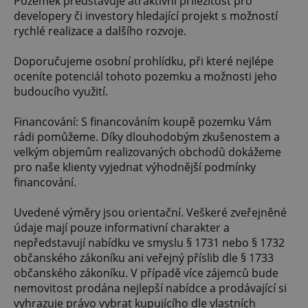
Pozemek představuje atraktivní příležitost pro
developery či investory hledající projekt s možností
rychlé realizace a dalšího rozvoje.
Doporučujeme osobní prohlídku, při které nejlépe
oceníte potenciál tohoto pozemku a možnosti jeho
budoucího využití.
Financování: S financováním koupě pozemku Vám
rádi pomůžeme. Díky dlouhodobým zkušenostem a
velkým objemům realizovaných obchodů dokážeme
pro naše klienty vyjednat výhodnější podmínky
financování.
Uvedené výměry jsou orientační. Veškeré zveřejněné
údaje mají pouze informativní charakter a
nepředstavují nabídku ve smyslu § 1731 nebo § 1732
občanského zákoníku ani veřejný příslib dle § 1733
občanského zákoníku. V případě více zájemců bude
nemovitost prodána nejlepší nabídce a prodávající si
vyhrazuje právo vybrat kupujícího dle vlastních