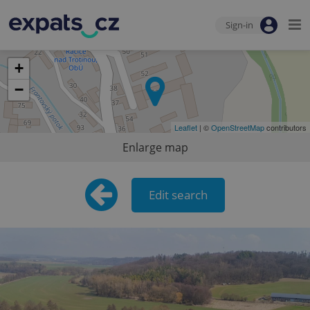
Sign-in
+
−
Leaflet
| ©
OpenStreetMap
contributors
Enlarge map
Edit search