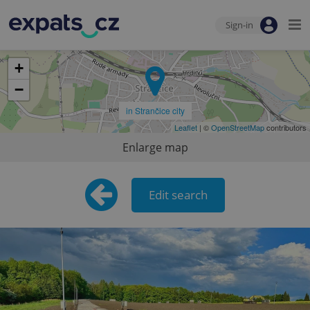
Sign-in
+
−
in Strančice city
Leaflet
| ©
OpenStreetMap
contributors
Enlarge map
Edit search