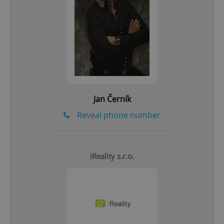
Google
Privacy Policy
ex_polls
.expats.cz
1 
Jan Černík
Reveal phone number
add_logo_profile_modal_displayed
.expats.cz
1 
iReality s.r.o.