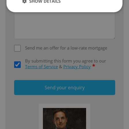
SHOW DETAILS
Strictly necessary
Performance
Targeting
Functionality
Strictly necessary cookies allow core website
Send me an offer for a low-rate mortgage
functionality such as user login and account
management. The website cannot be used properly
without strictly necessary cookies.
By submitting this form you agree to our
*
Provider
/
Terms of Service
&
Privacy Policy
Name
Expi
Domain
missing_agency_profile_modal_displayed
.expats.cz
1 
Send your enquiry