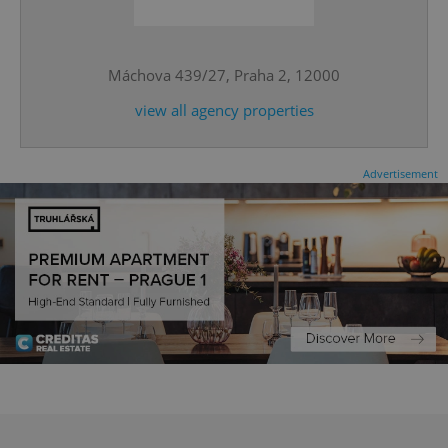
^qs_[0-9]+$
.expats.cz
1 m
Máchova 439/27, Praha 2, 12000
view all agency properties
Advertisement
^eps_[0-9]+$
.expats.cz
1 m