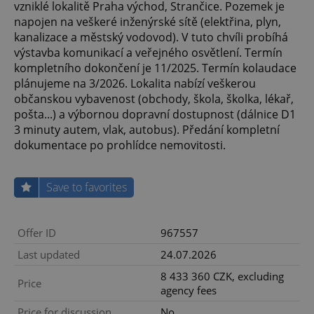
vzniklé lokalitě Praha východ, Strančice. Pozemek je
napojen na veškeré inženýrské sítě (elektřina, plyn,
kanalizace a městský vodovod). V tuto chvíli probíhá
výstavba komunikací a veřejného osvětlení. Termín
kompletního dokončení je 11/2025. Termín kolaudace
plánujeme na 3/2026. Lokalita nabízí veškerou
občanskou vybavenost (obchody, škola, školka, lékař,
pošta...) a výbornou dopravní dostupnost (dálnice D1
3 minuty autem, vlak, autobus). Předání kompletní
dokumentace po prohlídce nemovitosti.
Save to favorites
Offer ID
967557
Last updated
24.07.2026
8 433 360 CZK, excluding
Price
agency fees
Price for discussion
No