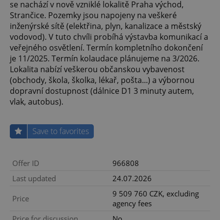
se nachází v nově vzniklé lokalitě Praha východ,
Strančice. Pozemky jsou napojeny na veškeré
inženýrské sítě (elektřina, plyn, kanalizace a městský
vodovod). V tuto chvíli probíhá výstavba komunikací a
veřejného osvětlení. Termín kompletního dokončení
je 11/2025. Termín kolaudace plánujeme na 3/2026.
Lokalita nabízí veškerou občanskou vybavenost
(obchody, škola, školka, lékař, pošta...) a výbornou
dopravní dostupnost (dálnice D1 3 minuty autem,
vlak, autobus).
Save to favorites
Offer ID
966808
Last updated
24.07.2026
9 509 760 CZK, excluding
Price
agency fees
Price for discussion
No