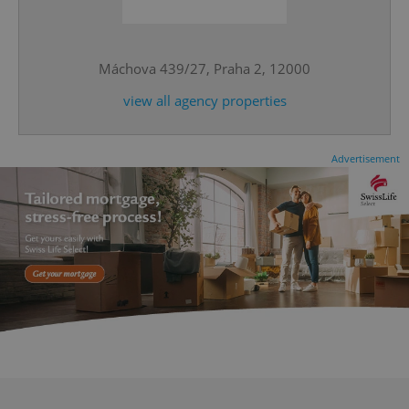
^qs_[0-9]+$
.expats.cz
1 m
Máchova 439/27, Praha 2, 12000
view all agency properties
Advertisement
^eps_[0-9]+$
.expats.cz
1 m