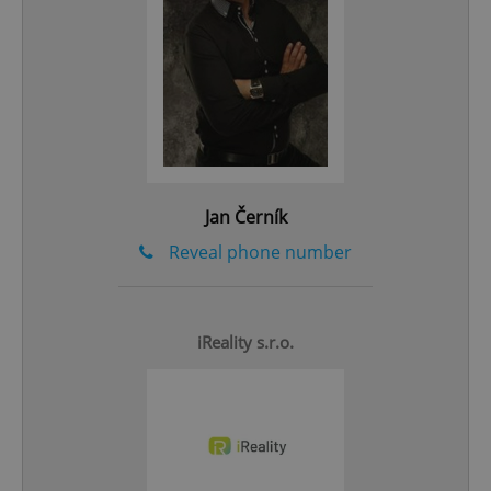
Google
Privacy Policy
ex_polls
.expats.cz
1 
Jan Černík
Reveal phone number
add_logo_profile_modal_displayed
.expats.cz
1 
iReality s.r.o.