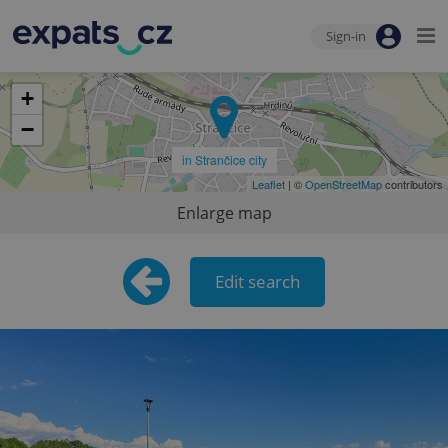
Sign-in
+
−
in Strančice city
Leaflet
| ©
OpenStreetMap
contributors
Enlarge map
Edit search