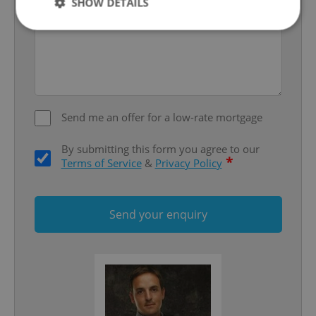
SHOW DETAILS
Strictly necessary
Performance
Targeting
Functionality
Strictly necessary cookies allow core website
Send me an offer for a low-rate mortgage
functionality such as user login and account
management. The website cannot be used properly
without strictly necessary cookies.
By submitting this form you agree to our
*
Provider
/
Terms of Service
&
Privacy Policy
Name
Expi
Domain
missing_agency_profile_modal_displayed
.expats.cz
1 
Send your enquiry