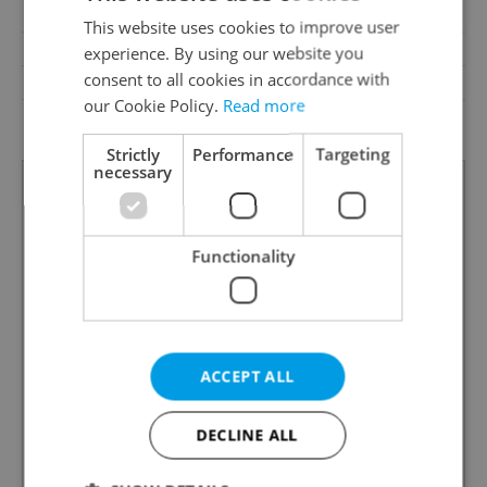
Garrets (attic spaces)
No
This website uses cookies to improve user
Transport
Bus, Road, Highway, Train
experience. By using our website you
consent to all cookies in accordance with
Low-energy
No
our Cookie Policy.
Read more
Decree
No. 78/2013 Coll.
Strictly
Performance
Targeting
necessary
Functionality
ACCEPT ALL
DECLINE ALL