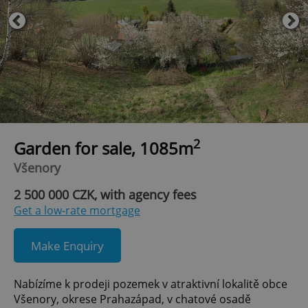
2
Garden for sale, 1085m
Všenory
2 500 000 CZK, with agency fees
Get a low-rate mortgage
Make Enquiry
Nabízíme k prodeji pozemek v atraktivní lokalitě obce
Všenory, okrese Prahazápad, v chatové osadě