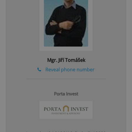
Google
Privacy Policy
ex_polls
.expats.cz
1 
Mgr. Jiří Tomášek
Reveal phone number
add_logo_profile_modal_displayed
.expats.cz
1 
Porta Invest