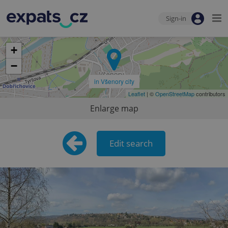
Sign-in
+
−
in Všenory city
Leaflet
| ©
OpenStreetMap
contributors
Enlarge map
Edit search