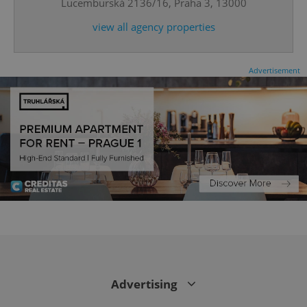
Lucemburská 2136/16, Praha 3, 13000
^qs_[0-9]+$
.expats.cz
1 m
view all agency properties
Advertisement
^eps_[0-9]+$
.expats.cz
1 m
Advertising