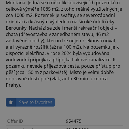
Montana. Jedná se o několik souvisejících pozemků o
celkové výměře 1085 m2, z toho reálně využitelných je
cca 1000 m2. Pozemek je svažitý, se severozápadní
orientací a krásným výhledem na široké údolí řeky
Berounky. Nachází se zde i menší rekreační objekt –
chata (dřevostavba v zanedbaném stavu, 46 m2
zastavěné plochy), kterou lze nejen zrekonstruovat,
ale i výrazně rozšířit (až na 100 m2). Na pozemku je k
dispozici elektřina, v roce 2024 byla vybudována
vodovodní přípojka a přípojka tlakové kanalizace. K
pozemku nevede příjezdová cesta, pouze přístup pro
pěší (cca 150 m z parkoviště). Místo je velmi dobře
dopravně dostupné (vlak, auto 30 min. z centra
Prahy).
Save to favorites
Offer ID
954475