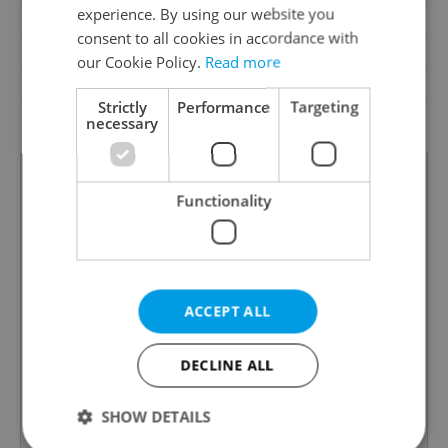
experience. By using our website you
Garrets (attic spaces)
No
consent to all cookies in accordance with
Transport
Bus, Road, Train
our Cookie Policy.
Read more
Low-energy
No
Strictly
Performance
Targeting
Decree
No. 78/2013 Coll.
necessary
Functionality
ACCEPT ALL
DECLINE ALL
SHOW DETAILS