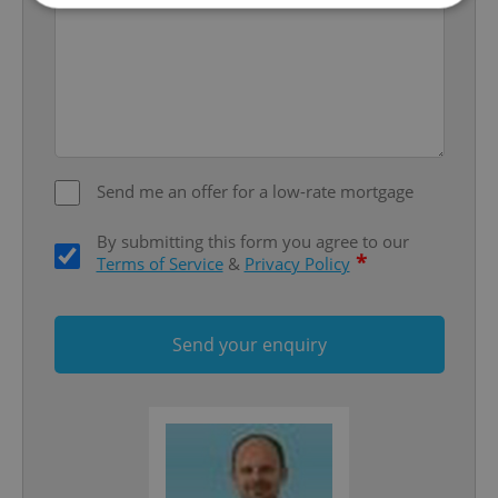
Strictly necessary
Performance
Targeting
Functionality
Strictly necessary cookies allow core website
functionality such as user login and account
management. The website cannot be used properly
without strictly necessary cookies.
Send me an offer for a low-rate mortgage
Provider
/
Name
Expi
Domain
By submitting this form you agree to our
*
Terms of Service
&
Privacy Policy
missing_agency_profile_modal_displayed
.expats.cz
1 
Send your enquiry