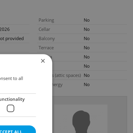
Parking
No
.2026
Cellar
No
not provided
Balcony
No
Terrace
No
gency fees
Loggia
No
×
2
3m
Pool
No
.2025
Garrets (attic spaces)
No
nsent to all
Low-energy
No
unctionality
CCEPT ALL