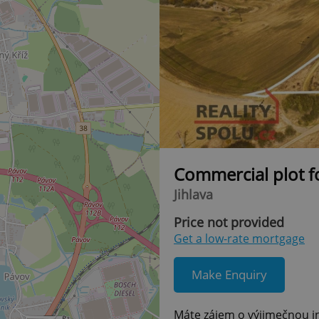
Commercial plot f
Jihlava
Price not provided
Get a low-rate mortgage
Make Enquiry
Máte zájem o výjimečnou i