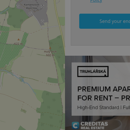
each page load.
.expats.cz
1 month
This cookie is used to keep re
answers on quizzes. This is n
the correct functionality of q
Send your en
best practices.
.expats.cz
1 month
This cookie is used to notify 
important announcements, in
helps them in navigating the 
them of changes that apply to
necessary to ensure that imp
and announcements reach our
nt
1 month
This cookie is used by Cookie
CookieScript
to remember visitor cookie co
.expats.cz
It is necessary for Cookie-Scr
banner to work properly.
.www.expats.cz
12 hours
This cookie is used to underst
and user engagement. This is 
be able to provide high-quali
deliver the best content possi
30
Cookie generated by applicat
PHP.net
minutes
PHP language. This is a genera
.www.expats.cz
used to maintain user session v
normally a random generated
used can be specific to the si
example is maintaining a logg
user between pages.