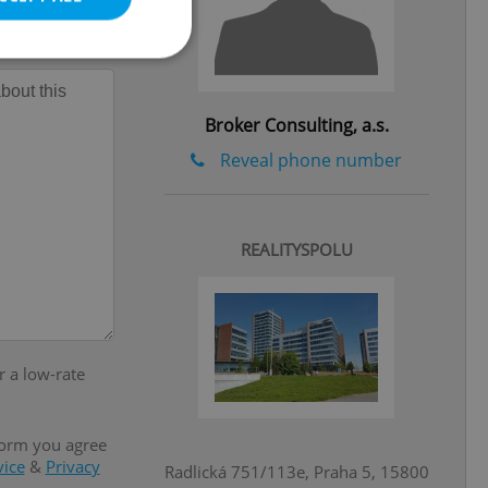
Broker Consulting, a.s.
e website cannot be
Reveal phone number
eal estate
REALITYSPOLU
state agency profile
 to provide full
te positions to end
s not repeatedly
cord of user votes
ensure the correct
r a low-rate
ensure best practices
ob advertisers of a
form you agree
is is necessary to
anding presence and
vice
&
Privacy
Radlická 751/113e, Praha 5, 15800
atedly triggered on