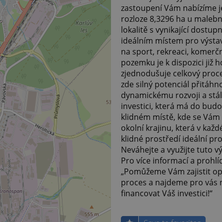
zastoupení Vám nabízíme je
rozloze 8,3296 ha u malebné 
lokalitě s vynikající dostu
ideálním místem pro výst
na sport, rekreaci, komerčn
pozemku je k dispozici již 
zjednodušuje celkový proce
zde silný potenciál přitáhn
dynamickému rozvoji a stál
investici, která má do bud
klidném místě, kde se Vám
okolní krajinu, která v ka
klidné prostředí ideální pr
Neváhejte a využijte tuto v
Pro více informací a prohl
„Pomůžeme Vám zajistit op
proces a najdeme pro vás n
financovat Váš investici!“