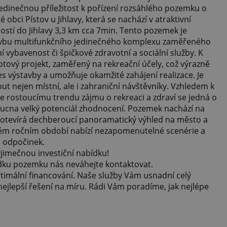
dinečnou příležitost k pořízení rozsáhlého pozemku o
obci Pístov u Jihlavy, která se nachází v atraktivní
pností do Jihlavy 3,3 km cca 7min. Tento pozemek je
avbu multifunkčního jedinečného komplexu zaměřeného
í vybavenost či špičkové zdravotní a sociální služby. K
hotový projekt, zaměřený na rekreační účely, což výrazně
s výstavby a umožňuje okamžité zahájení realizace. Je
out nejen místní, ale i zahraniční návštěvníky. Vzhledem k
e rostoucímu trendu zájmu o rekreaci a zdraví se jedná o
oucna velký potenciál zhodnocení. Pozemek nachází na
 otevírá dechberoucí panoramatický výhled na město a
ždém ročním období nabízí nezapomenutelné scenérie a
o odpočinek.
ýjimečnou investiční nabídku!
ídku pozemku nás neváhejte kontaktovat.
timální financování. Naše služby Vám usnadní celý
ejlepší řešení na míru. Rádi Vám poradíme, jak nejlépe