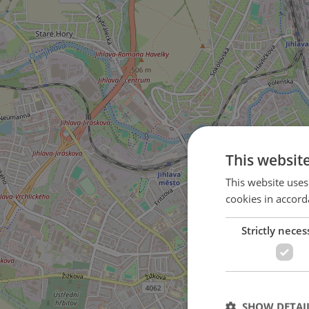
This websit
This website uses
cookies in accord
Strictly neces
in Jihlava city
SHOW DETAI