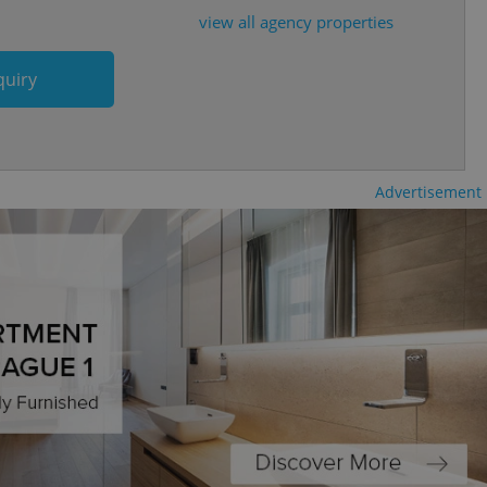
view all agency properties
cord of user
ecessary to ensure
uizzes and to ensure
quiry
Expats.cz users of
formation that
site and informs
 them. This is
ortant information
 users.
Advertisement
-Script.com service
nsent preferences.
ipt.com cookie
and article usage
necessary for us to
ty services and
ble.
ions based on the
l purpose identifier
ariables. It is
 number, how it is
te, but a good
ed-in status for a