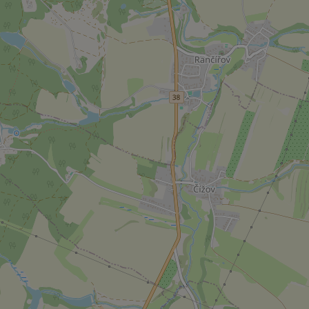
^qs_[0-9]+$
^eps_[0-9]+$
CookieScriptConse
expss
PHPSESSID