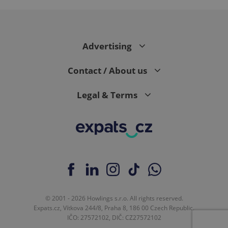
expss
.www.expats.cz
12 
Advertising
Contact / About us
Legal & Terms
PHPSESSID
PHP.net
min
.www.expats.cz
© 2001 - 2026 Howlings s.r.o. All rights reserved.
Expats.cz, Vítkova 244/8, Praha 8, 186 00 Czech Republic.
IČO: 27572102, DIČ: CZ27572102