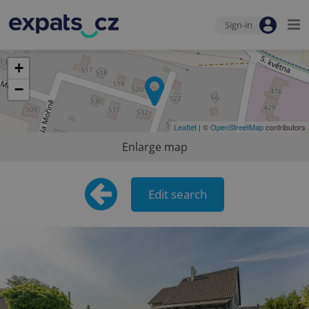
Sign-in
+
−
Leaflet
| ©
OpenStreetMap
contributors
Enlarge map
Edit search