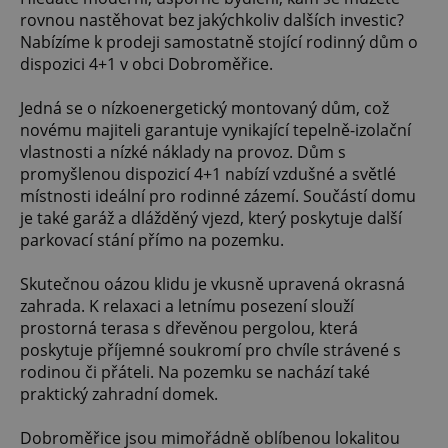
rovnou nastěhovat bez jakýchkoliv dalších investic?
Nabízíme k prodeji samostatně stojící rodinný dům o
dispozici 4+1 v obci Dobroměřice.
Jedná se o nízkoenergetický montovaný dům, což
novému majiteli garantuje vynikající tepelně-izolační
vlastnosti a nízké náklady na provoz. Dům s
promyšlenou dispozicí 4+1 nabízí vzdušné a světlé
místnosti ideální pro rodinné zázemí. Součástí domu
je také garáž a dlážděný vjezd, který poskytuje další
parkovací stání přímo na pozemku.
Skutečnou oázou klidu je vkusně upravená okrasná
zahrada. K relaxaci a letnímu posezení slouží
prostorná terasa s dřevěnou pergolou, která
poskytuje příjemné soukromí pro chvíle strávené s
rodinou či přáteli. Na pozemku se nachází také
praktický zahradní domek.
Dobroměřice jsou mimořádně oblíbenou lokalitou