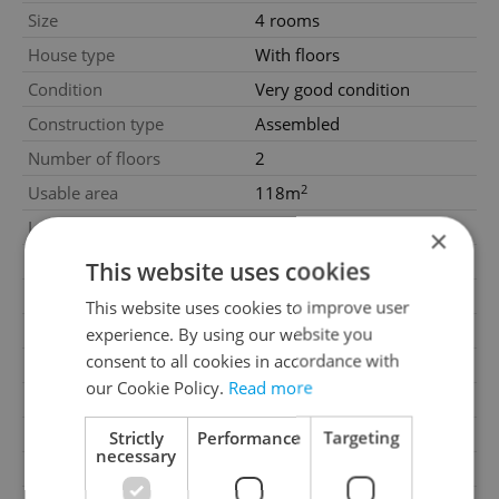
Size
4 rooms
House type
With floors
Condition
Very good condition
Construction type
Assembled
Number of floors
2
2
Usable area
118m
2
Land area
812m
×
Year of acceptance
2017
This website uses cookies
Move-in date
01.10.2026
This website uses cookies to improve user
Garage
No
experience. By using our website you
consent to all cookies in accordance with
Parking
No
our Cookie Policy.
Read more
Cellar
No
Balcony
No
Strictly
Performance
Targeting
necessary
Terrace
No