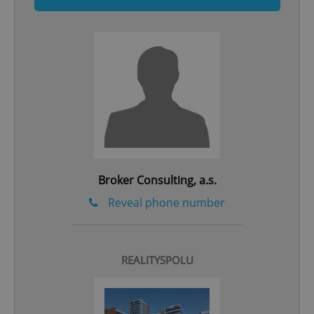
add_logo_profile_modal_displayed
.expats.cz
1 
Broker Consulting, a.s.
Reveal phone number
^qs_[0-9]+$
.expats.cz
1 m
REALITYSPOLU