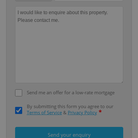
Provider
/
Name
Expi
Domain
missing_agency_profile_modal_displayed
.expats.cz
1 
Send me an offer for a low-rate mortgage
Google
Privacy Policy
By submitting this form you agree to our
ex_polls
.expats.cz
1 
*
Terms of Service
&
Privacy Policy
Send your enquiry