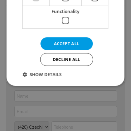
Loggia
No
Pool
No
Functionality
Year of construction
2017
Building type
Corner
Garrets (attic spaces)
No
ACCEPT ALL
Low-energy
No
Energy Rating
B - Very economical
DECLINE ALL
Energy Performance
download
Certificate
SHOW DETAILS
Strictly necessary
Performance
Targeting
Functionality
Strictly necessary cookies allow core website
functionality such as user login and account
management. The website cannot be used properly
without strictly necessary cookies.