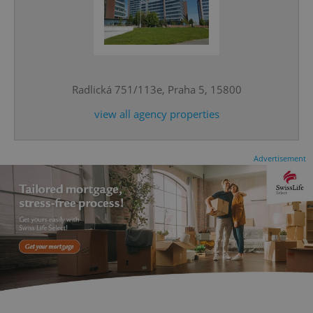
^eps_[0-9]+$
.expats.cz
1 m
Radlická 751/113e, Praha 5, 15800
view all agency properties
Advertisement
CookieScriptConsent
1 m
CookieScript
.expats.cz