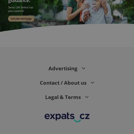
PHPSESSID
PHP.net
min
.www.expats.cz
Advertising
Contact / About us
Legal & Terms