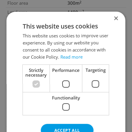
2
Floor area
300m
2
Land area
1400m
×
2
Cellar area
50m
This website uses cookies
Move-in date
28.04.2026
This website uses cookies to improve user
Garage
No
experience. By using our website you
Parking
No
consent to all cookies in accordance with
our Cookie Policy.
Read more
Cellar
Yes
Balcony
No
Strictly
Performance
Targeting
necessary
Terrace
Yes
Loggia
No
Elevator
No
Functionality
Pool
Yes
Water source
Remote source
Heating
Central gas
ACCEPT ALL
Gas
Energy company