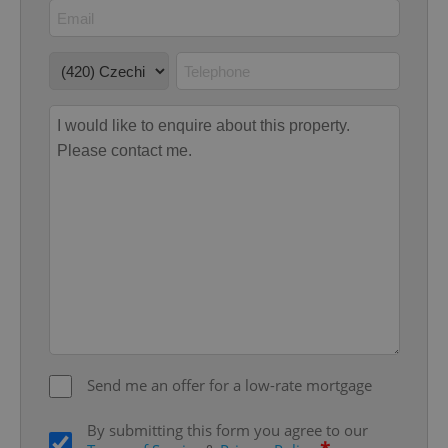
Google
Privacy Policy
ex_polls
.expats.cz
1 
add_logo_profile_modal_displayed
.expats.cz
1 
Send me an offer for a low-rate mortgage
By submitting this form you agree to our