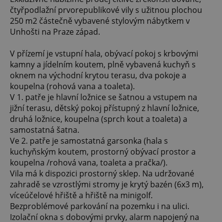
čtyřpodlažní prvorepublikové vily s užitnou plochou
250 m2 částečně vybavené stylovým nábytkem v
Unhošti na Praze západ.
V přízemí je vstupní hala, obývací pokoj s krbovými
kamny a jídelním koutem, plně vybavená kuchyň s
oknem na východní krytou terasu, dva pokoje a
koupelna (rohová vana a toaleta).
V 1. patře je hlavní ložnice se šatnou a vstupem na
jižní terasu, dětský pokoj přístupný z hlavní ložnice,
druhá ložnice, koupelna (sprch kout a toaleta) a
samostatná šatna.
Ve 2. patře je samostatná garsonka (hala s
kuchyňským koutem, prostorný obývací prostor a
koupelna /rohová vana, toaleta a pračka/).
Vila má k dispozici prostorný sklep. Na udržované
zahradě se vzrostlými stromy je krytý bazén (6x3 m),
víceúčelové hřiště a hřiště na minigolf.
Bezproblémové parkování na pozemku i na ulici.
Izolační okna s dobovými prvky, alarm napojený na