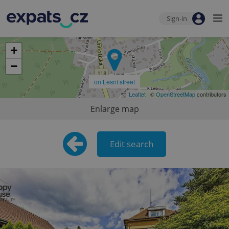
Sign-in
+
−
on Lesní street
Leaflet
| ©
OpenStreetMap
contributors
Enlarge map
Edit search