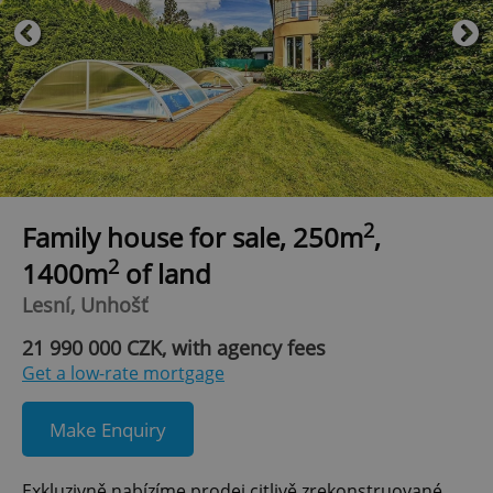
2
Family house for sale, 250m
,
2
1400m
of land
Lesní, Unhošť
21 990 000 CZK, with agency fees
Get a low-rate mortgage
Make Enquiry
Exkluzivně nabízíme prodej citlivě zrekonstruované,