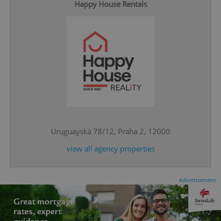
Happy House Rentals
CookieScriptConsent
1 m
CookieScript
.expats.cz
Uruguayská 78/12, Praha 2, 12000
view all agency properties
Advertisement
expss
.www.expats.cz
12 