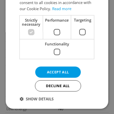
consent to all cookies in accordance with
2
Usable area
100m
our Cookie Policy.
Read more
2
Land area
368m
Strictly
Performance
Targeting
Year of acceptance
2022
necessary
Move-in date
01.05.2026
Garage
No
Functionality
Parking
No
Cellar
No
Balcony
No
Terrace
No
ACCEPT ALL
Loggia
No
Pool
No
DECLINE ALL
Building type
Detached
SHOW DETAILS
Garrets (attic spaces)
No
Low-energy
No