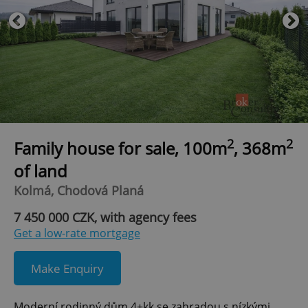
2
2
Family house for sale, 100m
, 368m
of land
Kolmá, Chodová Planá
7 450 000 CZK, with agency fees
Get a low-rate mortgage
Make Enquiry
Moderní rodinný dům 4+kk se zahradou s nízkými