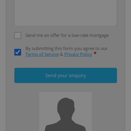
Google
Privacy Policy
ex_polls
.expats.cz
1 
Send me an offer for a low-rate mortgage
By submitting this form you agree to our
*
Terms of Service
&
Privacy Policy
add_logo_profile_modal_displayed
.expats.cz
1 
Send your enquiry