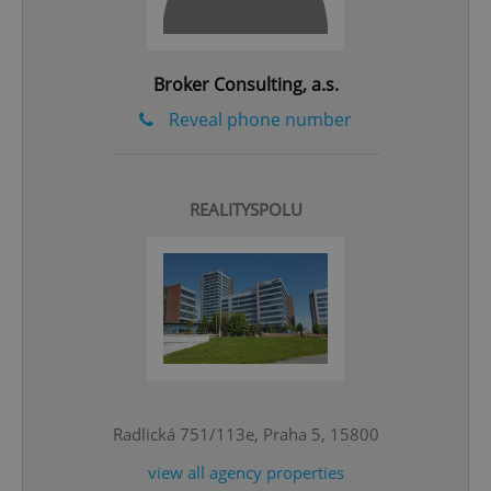
^qs_[0-9]+$
.expats.cz
1 m
Broker Consulting, a.s.
Reveal phone number
^eps_[0-9]+$
.expats.cz
1 m
REALITYSPOLU
Radlická 751/113e, Praha 5, 15800
view all agency properties