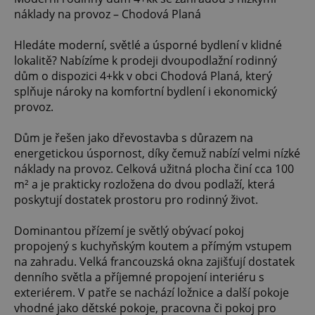
náklady na provoz – Chodová Planá
Hledáte moderní, světlé a úsporné bydlení v klidné
lokalitě? Nabízíme k prodeji dvoupodlažní rodinný
dům o dispozici 4+kk v obci Chodová Planá, který
splňuje nároky na komfortní bydlení i ekonomický
provoz.
Dům je řešen jako dřevostavba s důrazem na
energetickou úspornost, díky čemuž nabízí velmi nízké
náklady na provoz. Celková užitná plocha činí cca 100
m² a je prakticky rozložena do dvou podlaží, která
poskytují dostatek prostoru pro rodinný život.
Dominantou přízemí je světlý obývací pokoj
propojený s kuchyňským koutem a přímým vstupem
na zahradu. Velká francouzská okna zajišťují dostatek
denního světla a příjemné propojení interiéru s
exteriérem. V patře se nachází ložnice a další pokoje
vhodné jako dětské pokoje, pracovna či pokoj pro