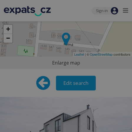
Sign-in
+
−
Leaflet
| ©
OpenStreetMap
contributors
Enlarge map
Edit search