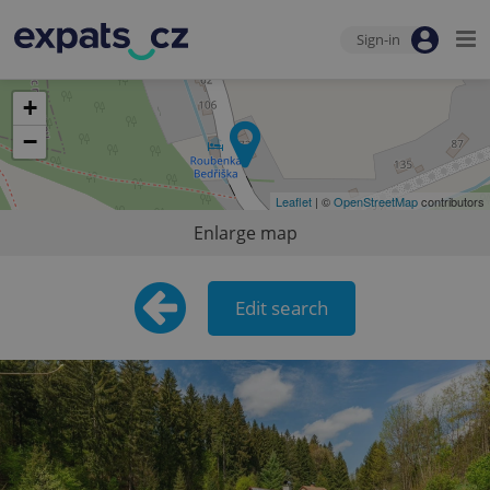
Sign-in
+
−
Leaflet
| ©
OpenStreetMap
contributors
Enlarge map
Edit search