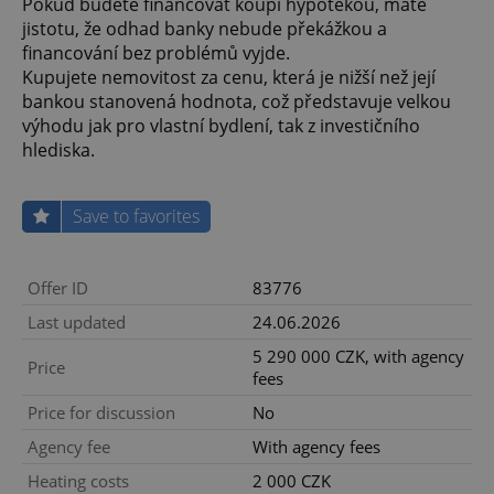
Pokud budete financovat koupi hypotékou, máte
jistotu, že odhad banky nebude překážkou a
financování bez problémů vyjde.
Kupujete nemovitost za cenu, která je nižší než její
bankou stanovená hodnota, což představuje velkou
výhodu jak pro vlastní bydlení, tak z investičního
hlediska.
Save to favorites
Offer ID
83776
Last updated
24.06.2026
5 290 000 CZK, with agency
Price
fees
Price for discussion
No
Agency fee
With agency fees
Heating costs
2 000 CZK