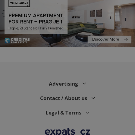
PHPSESSID
PHP.net
min
.www.expats.cz
Advertising
Contact / About us
Legal & Terms