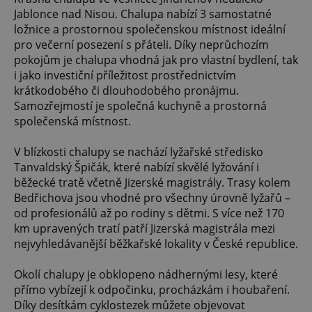
Jablonce nad Nisou. Chalupa nabízí 3 samostatné
ložnice a prostornou společenskou místnost ideální
pro večerní posezení s přáteli. Díky neprůchozím
pokojům je chalupa vhodná jak pro vlastní bydlení, tak
i jako investiční příležitost prostřednictvím
krátkodobého či dlouhodobého pronájmu.
Samozřejmostí je společná kuchyně a prostorná
společenská místnost.
V blízkosti chalupy se nachází lyžařské středisko
Tanvaldský Špičák, které nabízí skvělé lyžování i
běžecké tratě včetně Jizerské magistrály. Trasy kolem
Bedřichova jsou vhodné pro všechny úrovně lyžařů –
od profesionálů až po rodiny s dětmi. S více než 170
km upravených tratí patří Jizerská magistrála mezi
nejvyhledávanější běžkařské lokality v České republice.
Okolí chalupy je obklopeno nádhernými lesy, které
přímo vybízejí k odpočinku, procházkám i houbaření.
Díky desítkám cyklostezek můžete objevovat