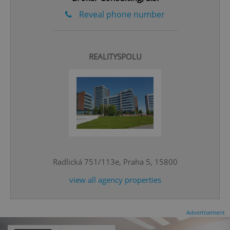
Reveal phone number
REALITYSPOLU
CookieScriptConsent
1 m
CookieScript
.expats.cz
Radlická 751/113e, Praha 5, 15800
view all agency properties
expss
.www.expats.cz
12 
Advertisement