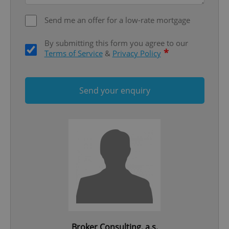
Send me an offer for a low-rate mortgage
By submitting this form you agree to our
*
Terms of Service
&
Privacy Policy
Send your enquiry
^qs_[0-9]+$
.expats.cz
1 m
^eps_[0-9]+$
.expats.cz
1 m
Broker Consulting, a.s.