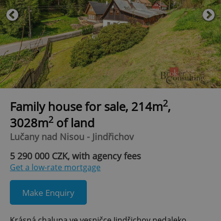
2
Family house for sale, 214m
,
2
3028m
of land
Lučany nad Nisou - Jindřichov
5 290 000 CZK, with agency fees
Get a low-rate mortgage
Make Enquiry
Krásná chalupa ve vesničce Jindřichov nedaleko