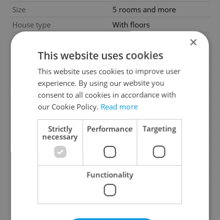
Size
5 rooms and more
House type
With floors
×
Condition
Good condition
This website uses cookies
Construction type
Mixed
Furnished
Yes
This website uses cookies to improve user
experience. By using our website you
Number of floors
2
consent to all cookies in accordance with
Underground floors
2
our Cookie Policy.
Read more
2
Usable area
214m
Strictly
Performance
Targeting
2
Land area
3028m
necessary
Year of acceptance
1926
Move-in date
24.03.2026
Functionality
Garage
Yes
Parking
Yes
Cellar
Yes