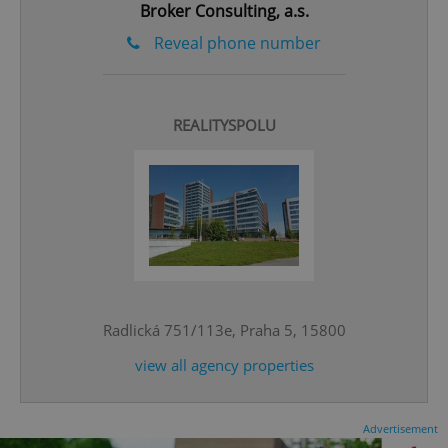
Broker Consulting, a.s.
Reveal phone number
REALITYSPOLU
^eps_[0-9]+$
.expats.cz
1 m
Radlická 751/113e, Praha 5, 15800
view all agency properties
CookieScriptConsent
1 m
CookieScript
Advertisement
.expats.cz