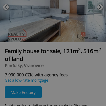
2
2
Family house for sale, 121m
, 516m
of land
Pinďulky, Vranovice
7 990 000 CZK, with agency fees
Get a low-rate mortgage
Make Enquiry
Nabízíme k prodeji prostorný a velmi příjemný