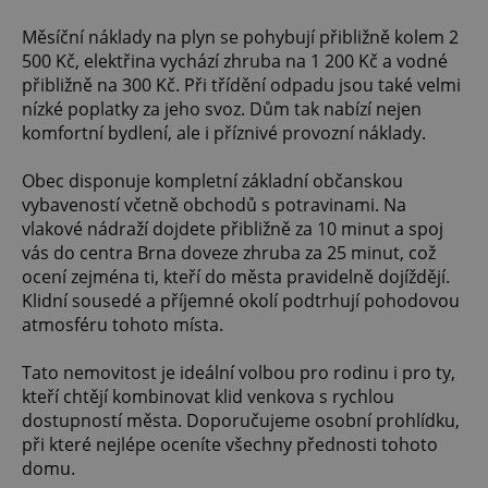
Měsíční náklady na plyn se pohybují přibližně kolem 2
500 Kč, elektřina vychází zhruba na 1 200 Kč a vodné
přibližně na 300 Kč. Při třídění odpadu jsou také velmi
nízké poplatky za jeho svoz. Dům tak nabízí nejen
komfortní bydlení, ale i příznivé provozní náklady.
Obec disponuje kompletní základní občanskou
vybaveností včetně obchodů s potravinami. Na
vlakové nádraží dojdete přibližně za 10 minut a spoj
vás do centra Brna doveze zhruba za 25 minut, což
ocení zejména ti, kteří do města pravidelně dojíždějí.
Klidní sousedé a příjemné okolí podtrhují pohodovou
atmosféru tohoto místa.
Tato nemovitost je ideální volbou pro rodinu i pro ty,
kteří chtějí kombinovat klid venkova s rychlou
dostupností města. Doporučujeme osobní prohlídku,
při které nejlépe oceníte všechny přednosti tohoto
domu.