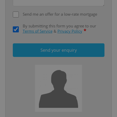
ex_polls
.expats.cz
1 
Send me an offer for a low-rate mortgage
By submitting this form you agree to our
*
Terms of Service
&
Privacy Policy
Send your enquiry
add_logo_profile_modal_displayed
.expats.cz
1 
^qs_[0-9]+$
.expats.cz
1 m