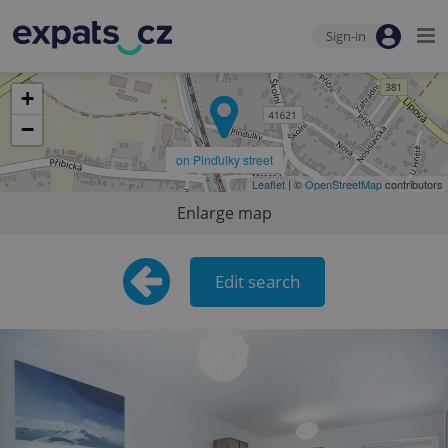
Sign-in
+
−
on Pinďulky street
Leaflet
| ©
OpenStreetMap
contributors
Enlarge map
Edit search