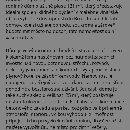
rodinný dům o užitné ploše 121 m², který představuje
ideální spojení klidného bydlení v malebné vinařské
obci a výborné dostupnosti do Brna. Pokud hledáte
domov, kde si užijete pohodu, soukromí a zároveň
budete mít město na dosah, tato nemovitost splní
vaše očekávání.
Dům je ve výborném technickém stavu a je připraven
k okamžitému nastěhování bez nutnosti zásadních
investic. Má novou betonovou střechu, rozvody
elektřiny jsou v mědi a o komfortní vytápění se stará
plynový kotel se zásobníkem vody. Nemovitost je
napojena na veřejný vodovod i kanalizaci, což zajišťuje
pohodlné a bezstarostné užívání. Součástí domu je
také suchý sklep o velikosti 25 m², který poskytuje
dostatek úložného prostoru. Podlahy tvoří kombinace
betonového základu a parket, což přispívá k příjemné
atmosféře interiéru. Velkou výhodou je i možnost
připojení krbu po vyvložkování komínu, díky čemuž si
můžete vytvořit útulné místo pro zimní večery.