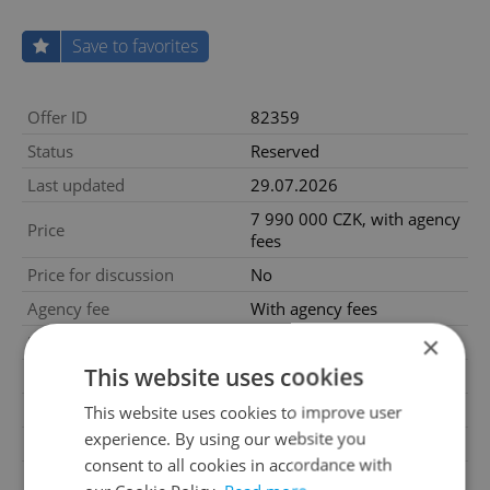
Save to favorites
Offer ID
82359
Status
Reserved
Last updated
29.07.2026
7 990 000 CZK, with agency
Price
fees
Price for discussion
No
Agency fee
With agency fees
×
Heating costs
4 000 CZK
This website uses cookies
Size
3 rooms
House type
Ground level
This website uses cookies to improve user
experience. By using our website you
Condition
Very good condition
consent to all cookies in accordance with
Construction type
Brick