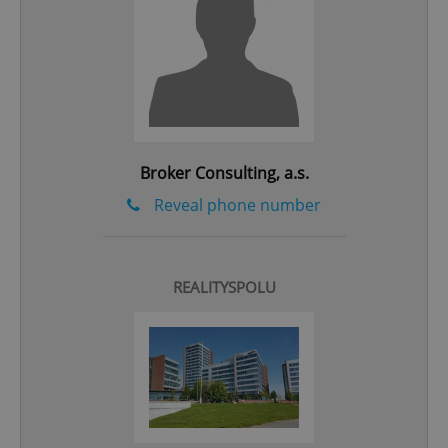
add_logo_profile_modal_displayed
.expats.cz
1 
Broker Consulting, a.s.
Reveal phone number
^qs_[0-9]+$
.expats.cz
1 m
REALITYSPOLU