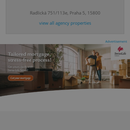
^eps_[0-9]+$
.expats.cz
1 m
Radlická 751/113e, Praha 5, 15800
view all agency properties
Advertisement
CookieScriptConsent
1 m
CookieScript
.expats.cz