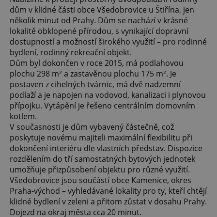
dům v klidné části obce Všedobrovice u Štiřína, jen
několik minut od Prahy. Dům se nachází v krásné
lokalitě obklopené přírodou, s vynikající dopravní
dostupností a možností širokého využití – pro rodinné
bydlení, rodinný rekreační objekt.
Dům byl dokončen v roce 2015, má podlahovou
plochu 298 m² a zastavěnou plochu 175 m². Je
postaven z cihelných tvárnic, má dvě nadzemní
podlaží a je napojen na vodovod, kanalizaci i plynovou
přípojku. Vytápění je řešeno centrálním domovním
kotlem.
V současnosti je dům vybavený částečně, což
poskytuje novému majiteli maximální flexibilitu při
dokončení interiéru dle vlastních představ. Dispozice
rozdělením do tří samostatných bytových jednotek
umožňuje přizpůsobení objektu pro různé využití.
Všedobrovice jsou součástí obce Kamenice, okres
Praha-východ – vyhledávané lokality pro ty, kteří chtějí
klidné bydlení v zeleni a přitom zůstat v dosahu Prahy.
Dojezd na okraj města cca 20 minut.