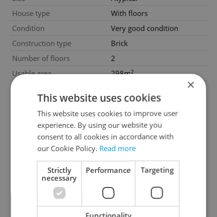
House type
With floors
Condition
Very good condition
Construction type
Brick
Number of floors
2
2
Usable area
298m
×
2
Land area
900m
This website uses cookies
Move-in date
01.11.2025
This website uses cookies to improve user
Garage
No
experience. By using our website you
Parking
No
consent to all cookies in accordance with
our Cookie Policy.
Read more
Cellar
No
Balcony
No
Strictly
Performance
Targeting
necessary
Terrace
No
Loggia
No
Pool
No
Functionality