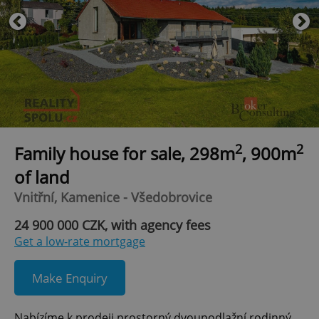
2
2
Family house for sale, 298m
, 900m
of land
Vnitřní, Kamenice - Všedobrovice
24 900 000 CZK, with agency fees
Get a low-rate mortgage
Make Enquiry
Nabízíme k prodeji prostorný dvoupodlažní rodinný