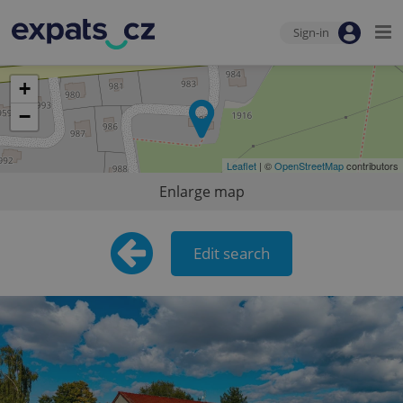
Sign-in
+
−
Leaflet
| ©
OpenStreetMap
contributors
Enlarge map
Edit search