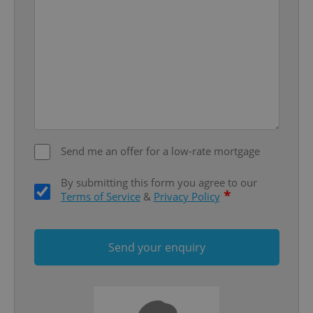
Domain
missing_agency_profile_modal_displayed
.expats.cz
1 
Send me an offer for a low-rate mortgage
By submitting this form you agree to our
Google
*
Terms of Service
&
Privacy Policy
Privacy Policy
ex_polls
.expats.cz
1 
Send your enquiry