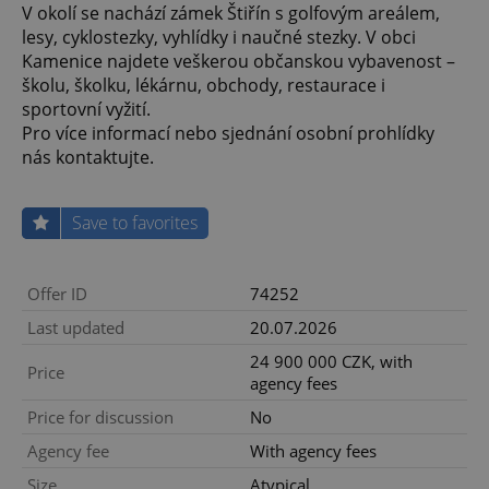
V okolí se nachází zámek Štiřín s golfovým areálem,
lesy, cyklostezky, vyhlídky i naučné stezky. V obci
Kamenice najdete veškerou občanskou vybavenost –
školu, školku, lékárnu, obchody, restaurace i
sportovní vyžití.
Pro více informací nebo sjednání osobní prohlídky
nás kontaktujte.
Save to favorites
Offer ID
74252
Last updated
20.07.2026
24 900 000 CZK, with
Price
agency fees
Price for discussion
No
Agency fee
With agency fees
Size
Atypical