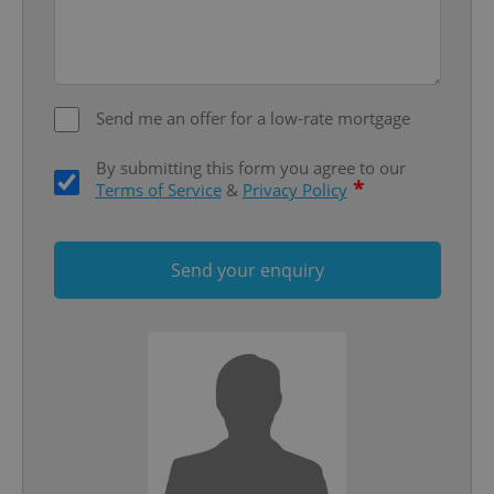
Privacy Policy
ex_polls
.expats.cz
1 
Send me an offer for a low-rate mortgage
By submitting this form you agree to our
*
Terms of Service
&
Privacy Policy
add_logo_profile_modal_displayed
.expats.cz
1 
Send your enquiry
^qs_[0-9]+$
.expats.cz
1 m