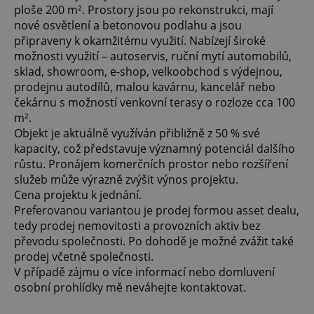
ploše 200 m². Prostory jsou po rekonstrukci, mají
nové osvětlení a betonovou podlahu a jsou
připraveny k okamžitému využití. Nabízejí široké
možnosti využití – autoservis, ruční mytí automobilů,
sklad, showroom, e-shop, velkoobchod s výdejnou,
prodejnu autodílů, malou kavárnu, kancelář nebo
čekárnu s možností venkovní terasy o rozloze cca 100
m².
Objekt je aktuálně využíván přibližně z 50 % své
kapacity, což představuje významný potenciál dalšího
růstu. Pronájem komerčních prostor nebo rozšíření
služeb může výrazně zvýšit výnos projektu.
Cena projektu k jednání.
Preferovanou variantou je prodej formou asset dealu,
tedy prodej nemovitosti a provozních aktiv bez
převodu společnosti. Po dohodě je možné zvážit také
prodej včetně společnosti.
V případě zájmu o více informací nebo domluvení
osobní prohlídky mě neváhejte kontaktovat.