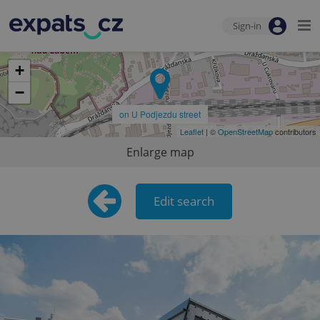
Sign-in
+
−
on U Podjezdu street
Leaflet
| ©
OpenStreetMap
contributors
Enlarge map
Edit search