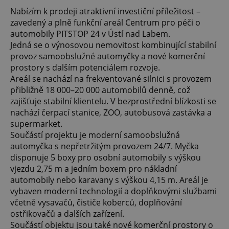
Nabízím k prodeji atraktivní investiční příležitost –
zavedený a plně funkční areál Centrum pro péči o
automobily PITSTOP 24 v Ústí nad Labem.
Jedná se o výnosovou nemovitost kombinující stabilní
provoz samoobslužné automyčky a nové komerční
prostory s dalším potenciálem rozvoje.
Areál se nachází na frekventované silnici s provozem
přibližně 18 000–20 000 automobilů denně, což
zajišťuje stabilní klientelu. V bezprostřední blízkosti se
nachází čerpací stanice, ZOO, autobusová zastávka a
supermarket.
Součástí projektu je moderní samoobslužná
automyčka s nepřetržitým provozem 24/7. Myčka
disponuje 5 boxy pro osobní automobily s výškou
vjezdu 2,75 m a jedním boxem pro nákladní
automobily nebo karavany s výškou 4,15 m. Areál je
vybaven moderní technologií a doplňkovými službami
včetně vysavačů, čističe koberců, doplňování
ostřikovačů a dalších zařízení.
Součástí objektu jsou také nové komerční prostory o