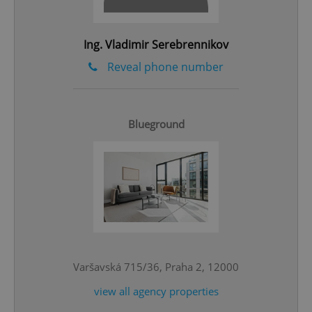
Ing. Vladimir Serebrennikov
Reveal phone number
Blueground
^eps_[0-9]+$
.expats.cz
1 m
Varšavská 715/36, Praha 2, 12000
view all agency properties
CookieScriptConsent
1 m
CookieScript