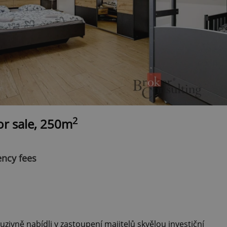
2
r sale, 250m
ency fees
ivně nabídli v zastoupení majitelů skvělou investiční