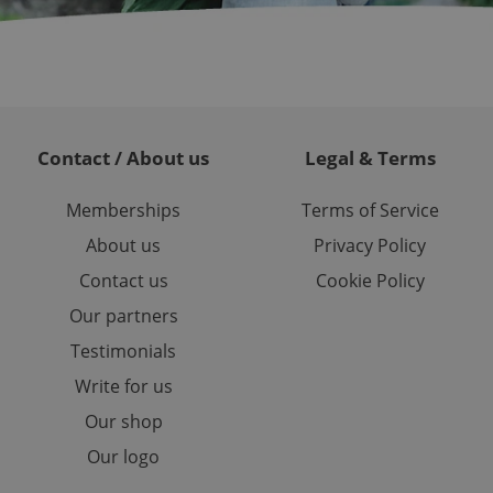
randomly generated
est in a site and
ites analytics
te.
Contact / About us
Legal & Terms
Memberships
Terms of Service
About us
Privacy Policy
Contact us
Cookie Policy
Our partners
Testimonials
Write for us
Our shop
Our logo