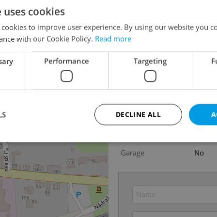
Agency fee
With a
e uses cookies
Heating costs
5 000
 cookies to improve user experience. By using our website you co
Size
5 roo
ance with our Cookie Policy.
Read more
House type
With f
sary
Performance
Targeting
F
Condition
Good c
Construction type
Brick
Floor
2
Number of floors
2
LS
DECLINE ALL
A
2
Usable area
250m
Move-in date
31.05
Garage
No
Strictly necessary
Performance
Targeting
Functionality
okies allow core website functionality such as user login and account management. Th
 strictly necessary cookies.
Provider
/
Expiration
Description
Domain