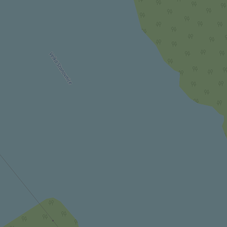
.expats.cz
_ga_LSHBD1S1X4