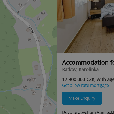
Accommodation fo
Raťkov, Karolinka
17 900 000 CZK, with ag
Get a low-rate mortgage
Make Enquiry
Dovolte abychom Vám exkluz