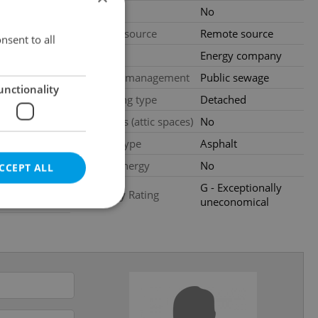
gency fees
Pool
No
 CZK
Water source
Remote source
nsent to all
ms and more
Gas
Energy company
loors
Waste management
Public sewage
unctionality
ondition
Building type
Detached
Garrets (attic spaces)
No
Road type
Asphalt
Low-energy
No
CCEPT ALL
G - Exceptionally
Energy Rating
.2026
uneconomical
e website cannot be