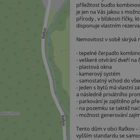
příležitost buďto kombinov
je jen na Vás jakou s možnos
přírody , v blízkosti říčky
disponuje vlastním rezer
Nemovitost v sobě skrývá 
- tepelné čerpadlo kombin
- veškeré otvírání dveří na 
- plastová okna
- kamerový systém
- samostatný vchod do vše
- jeden s bytů má vlastní 
a následně privátního pro
- parkování je zajištěno 
- na pozemku se taktéž nac
- možnost generování zají
Tento dům v obci Raťkov – 
vyšším standardu se samo