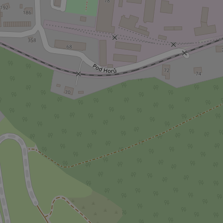
missing_agency_pro
ex_polls
add_logo_profile_m
^qs_[0-9]+$
^eps_[0-9]+$
CookieScriptConse