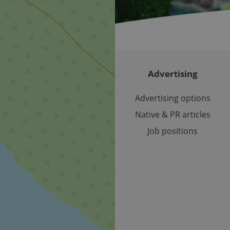
cookie is used to distinguish unique users by assigning a 
.expats.cz
number as a client identifier. It is included in each page requ
used to calculate visitor, session and campaign data for the s
reports.
.expats.cz
1 year 1
This cookie is used by Google Analytics to persist session sta
month
Advertising
Advertising options
Native & PR articles
Job positions