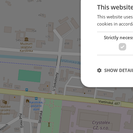
This websit
This website uses
cookies in accord
Strictly neces
SHOW DETAI
Strictly necessary co
used properly without
Name