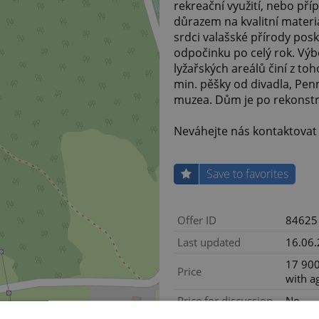
rekreační využití, nebo pří
důrazem na kvalitní materiá
srdci valašské přírody posk
odpočinku po celý rok. Výbo
lyžařských areálů činí z toh
min. pěšky od divadla, Pen
muzea. Dům je po rekonstr
Neváhejte nás kontaktovat
Save to favorites
Offer ID
84625
Last updated
16.06
17 900
Price
with a
Price for discussion
No