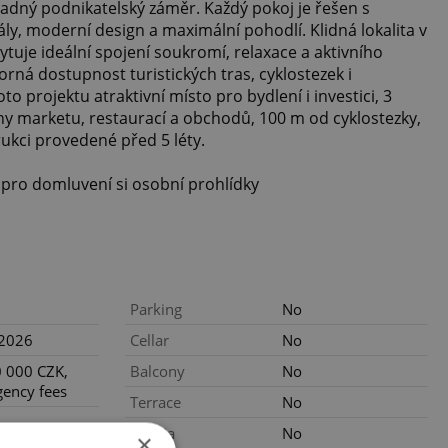
padný podnikatelský záměr. Každý pokoj je řešen s
ly, moderní design a maximální pohodlí. Klidná lokalita v
ytuje ideální spojení soukromí, relaxace a aktivního
rná dostupnost turistických tras, cyklostezek i
oto projektu atraktivní místo pro bydlení i investici, 3
ny marketu, restaurací a obchodů, 100 m od cyklostezky,
ukci provedené před 5 léty.
 pro domluvení si osobní prohlídky
Parking
No
.2026
Cellar
No
 000 CZK,
Balcony
No
gency fees
Terrace
No
Loggia
No
×