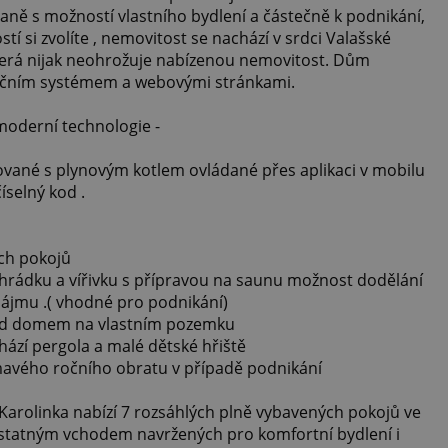
aně s možností vlastního bydlení a částečně k podnikání,
tí si zvolíte , nemovitost se nachází v srdci Valašské
, která nijak neohrožuje nabízenou nemovitost. Dům
vačním systémem a webovými stránkami.
moderní technologie -
ované s plynovým kotlem ovládané přes aplikaci v mobilu
číselný kod .
ch pokojů
zahrádku a vířivku s přípravou na saunu možnost dodělání
nájmu .( vhodné pro podnikání)
před domem na vlastním pozemku
hází pergola a malé dětské hřiště
mavého ročního obratu v případě podnikání
Karolinka nabízí 7 rozsáhlých plně vybavených pokojů ve
statným vchodem navržených pro komfortní bydlení i