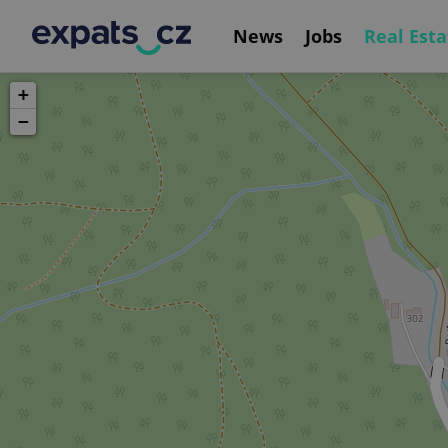
News
Jobs
Real Esta
+
−