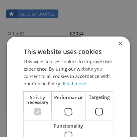
Save to favorites
Offer ID
82084
×
Last updated
14.07.2026
This website uses cookies
67 000 000 CZK, with
Price
agency fees
This website uses cookies to improve user
Price for discussion
No
experience. By using our website you
consent to all cookies in accordance with
Agency fee
With agency fees
our Cookie Policy.
Read more
House type
With floors
Condition
Very good condition
Strictly
Performance
Targeting
necessary
Construction type
Mixed
Furnished
Yes
Floor
1
Functionality
Number of floors
3