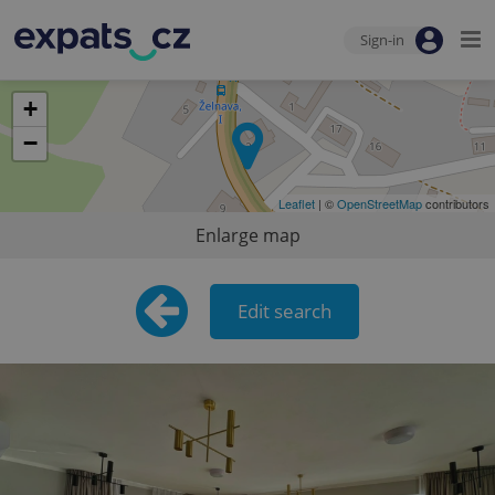
Sign-in
+
−
Leaflet
| ©
OpenStreetMap
contributors
Enlarge map
Edit search