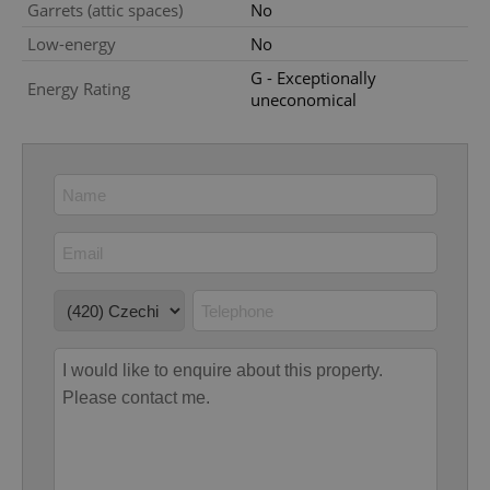
Garrets (attic spaces)
No
Low-energy
No
G - Exceptionally
Energy Rating
uneconomical
Google
Privacy Policy
ex_polls
.expats.cz
1 