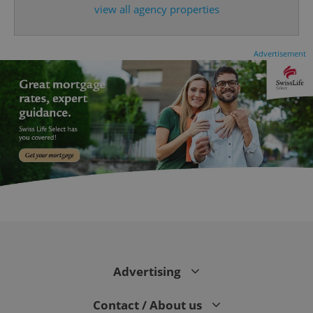
expss
.www.expats.cz
12 
view all agency properties
Advertisement
PHPSESSID
PHP.net
min
.www.expats.cz
Advertising
Contact / About us