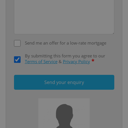
add_logo_profile_modal_displayed
.expats.cz
1 
Send me an offer for a low-rate mortgage
By submitting this form you agree to our
*
Terms of Service
&
Privacy Policy
^qs_[0-9]+$
.expats.cz
1 m
Send your enquiry
^eps_[0-9]+$
.expats.cz
1 m