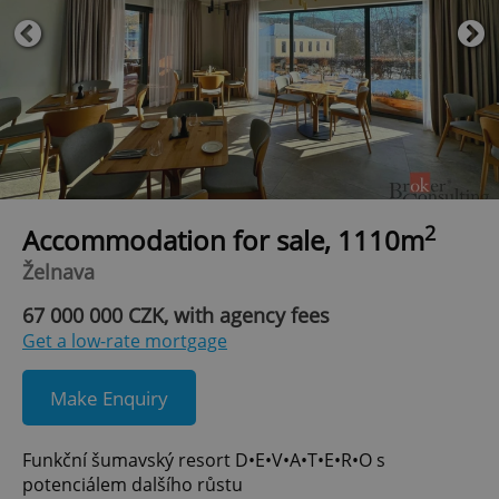
2
Accommodation for sale, 1110m
Želnava
67 000 000 CZK, with agency fees
Get a low-rate mortgage
Make Enquiry
Funkční šumavský resort D•E•V•A•T•E•R•O s
potenciálem dalšího růstu