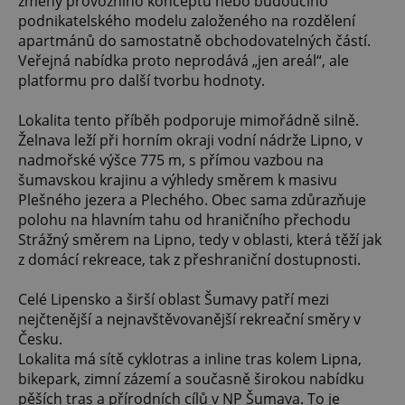
změny provozního konceptu nebo budoucího
podnikatelského modelu založeného na rozdělení
apartmánů do samostatně obchodovatelných částí.
Veřejná nabídka proto neprodává „jen areál“, ale
platformu pro další tvorbu hodnoty.
Lokalita tento příběh podporuje mimořádně silně.
Želnava leží při horním okraji vodní nádrže Lipno, v
nadmořské výšce 775 m, s přímou vazbou na
šumavskou krajinu a výhledy směrem k masivu
Plešného jezera a Plechého. Obec sama zdůrazňuje
polohu na hlavním tahu od hraničního přechodu
Strážný směrem na Lipno, tedy v oblasti, která těží jak
z domácí rekreace, tak z přeshraniční dostupnosti.
Celé Lipensko a širší oblast Šumavy patří mezi
nejčtenější a nejnavštěvovanější rekreační směry v
Česku.
Lokalita má sítě cyklotras a inline tras kolem Lipna,
bikepark, zimní zázemí a současně širokou nabídku
pěších tras a přírodních cílů v NP Šumava. To je