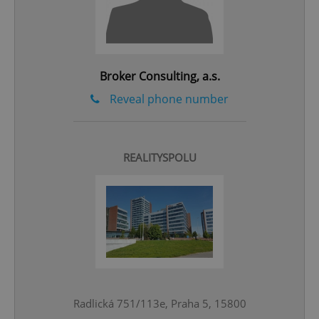
Broker Consulting, a.s.
Reveal phone number
REALITYSPOLU
CookieScriptConsent
1 m
CookieScript
.expats.cz
Radlická 751/113e, Praha 5, 15800