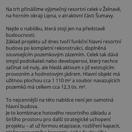
Na trh přinášíme výjimečný resortní celek v Želnavě,
na horním okraji Lipna, v atraktivní části Šumavy.
Nejde o nabídku, která stojí jen na představě
budoucnosti.
Základ projektu už dnes tvoří funkční hlavní resortní
budova po kompletní rekonstrukci, doplněná
souvisejícím pozemkovým zázemím. Celek tak dává
smysl podnikateli nebo developerovi, který nechce
začínat od nuly, ale hledá aktivum s již existujícím
provozním a hodnotovým jádrem. Hlavní objekt má
užitnou plochou cca 1 110 m² a soubor navazujících
pozemků má celkem cca 12,3 tis. m².
To nejcennější na této nabídce není jen samotná
hlavní budova.
Je to kombinace hotového resortního základu a
širšího prostoru pro další strategické uchopení
projektu – ať už formou etapizace, rozšíření kapacit,