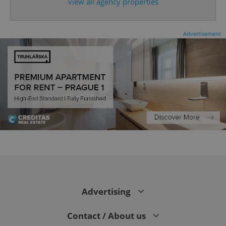
view all agency properties
Advertisement
CookieScriptConsent
1 m
CookieScript
.expats.cz
Advertising
Contact / About us