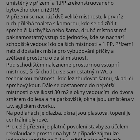
umístěný v přízemí a 1.PP zrekonstruovaného
bytového domu (2019).
V přízemí se nachází dvě veliké místnosti, k první z
nich přiléhá toaleta s komorou, kde se dá zřídit
sprcha či kuchyňka nebo šatna, druhá místnost má
pak samostatný vstup do jednotky, kde se nachází
schodiště vedoucí do dalších místností v 1.PP. Přízemí
nabízí dostatek místa pro vybudování příčky a
zvětšení prostoru o další místnost.
Pod schodištěm nalezneme prostornou vstupní
místnost, širší chodbu se samostatným WC a
technickou místnosti, kde lez zbudovat šatnu, sklad, či
sprchový kout. Dále se dostaneme do největší
místnosti o velikosti 30 m2 s okny vedoucími do dvora
směrem do lesa a na parkoviště, okna jsou umístěna v
tzv. aglickém dvorku.
Na podlahách je dlažba, okna jsou plastová, topení je
centrální plynové.
Pro celé přízemí je platné povolení stavby za účelem
rekolaudace prostor na byt. V případě zájmu lze