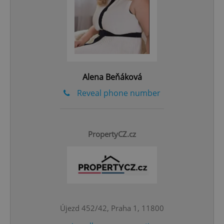
add_logo_profile_modal_displayed
.expats.cz
1 
Alena Beňáková
Reveal phone number
^qs_[0-9]+$
.expats.cz
1 m
PropertyCZ.cz
Újezd 452/42, Praha 1, 11800
^eps_[0-9]+$
.expats.cz
1 m