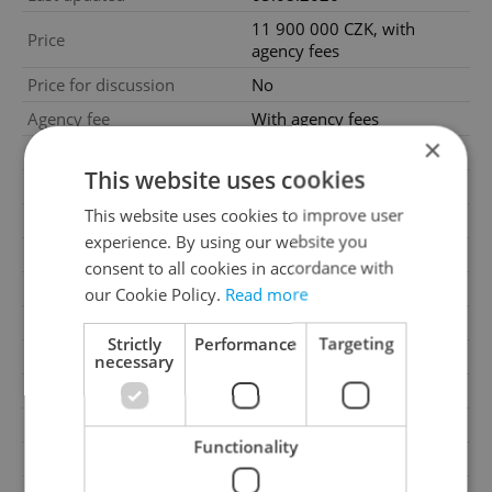
11 900 000 CZK, with
Price
agency fees
Price for discussion
No
Agency fee
With agency fees
×
House type
With floors
This website uses cookies
Condition
Very good condition
This website uses cookies to improve user
Construction type
Brick
experience. By using our website you
2
Usable area
125m
consent to all cookies in accordance with
Garage
No
our Cookie Policy.
Read more
Parking
Yes
Strictly
Performance
Targeting
Cellar
No
necessary
Balcony
No
Terrace
No
Functionality
Loggia
No