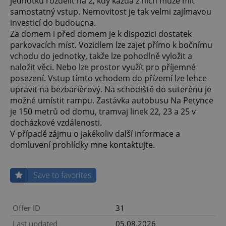
jednotku rozdělit na 2, kdy každá z nich může mít
samostatný vstup. Nemovitost je tak velmi zajímavou
investicí do budoucna.
Za domem i před domem je k dispozici dostatek
parkovacích míst. Vozidlem lze zajet přímo k bočnímu
vchodu do jednotky, takže lze pohodlně vyložit a
naložit věci. Nebo lze prostor využít pro příjemné
posezení. Vstup tímto vchodem do přízemí lze lehce
upravit na bezbariérový. Na schodiště do suterénu je
možné umístit rampu. Zastávka autobusu Na Petynce
je 150 metrů od domu, tramvaj linek 22, 23 a 25 v
docházkové vzdálenosti.
V případě zájmu o jakékoliv další informace a
domluvení prohlídky mne kontaktujte.
Save to favorites
Offer ID
31
Last updated
05.08.2026