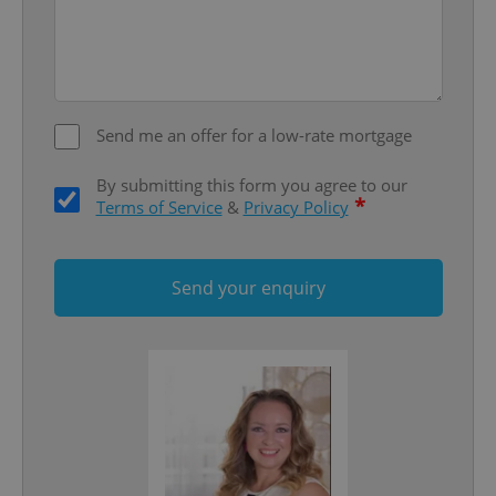
Send me an offer for a low-rate mortgage
By submitting this form you agree to our
*
Terms of Service
&
Privacy Policy
Google
Privacy Policy
Send your enquiry
ex_polls
.expats.cz
1 