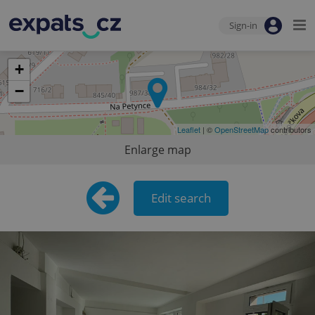
Sign-in
+
−
Leaflet
| ©
OpenStreetMap
contributors
Enlarge map
Edit search