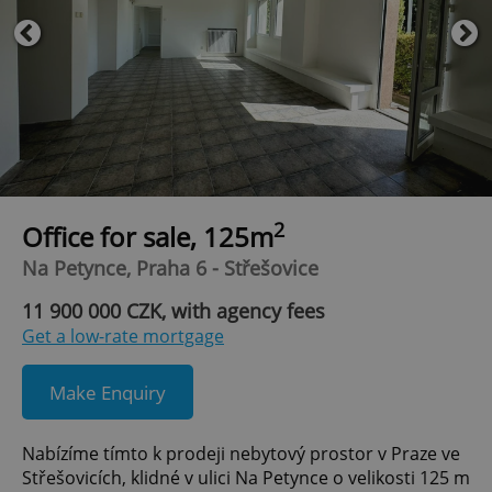
2
Office for sale, 125m
Na Petynce, Praha 6 - Střešovice
11 900 000 CZK, with agency fees
Get a low-rate mortgage
Make Enquiry
Nabízíme tímto k prodeji nebytový prostor v Praze ve
Střešovicích, klidné v ulici Na Petynce o velikosti 125 m