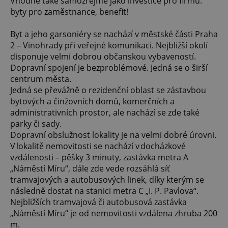
Vhodné také samozřejmě jako investice pro firmu:
byty pro zaměstnance, benefit!
Byt a jeho garsoniéry se nachází v městské části Praha
2 – Vinohrady při veřejné komunikaci. Nejbližší okolí
disponuje velmi dobrou občanskou vybaveností.
Dopravní spojení je bezproblémové. Jedná se o širší
centrum města.
Jedná se převážně o rezidenční oblast se zástavbou
bytových a činžovních domů, komerčních a
administrativních prostor, ale nachází se zde také
parky či sady.
Dopravní obslužnost lokality je na velmi dobré úrovni.
V lokalitě nemovitosti se nachází v docházkové
vzdálenosti – pěšky 3 minuty, zastávka metra A
„Náměstí Míru“, dále zde vede rozsáhlá síť
tramvajových a autobusových linek, díky kterým se
následně dostat na stanici metra C „I. P. Pavlova“.
Nejbližších tramvajová či autobusová zastávka
„Náměstí Míru“ je od nemovitosti vzdálena zhruba 200
m.