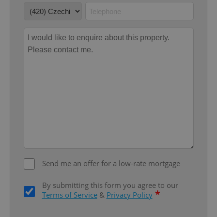
Name
Expi
Domain
missing_agency_profile_modal_displayed
.expats.cz
1 
Google
Privacy Policy
ex_polls
.expats.cz
1 
Send me an offer for a low-rate mortgage
By submitting this form you agree to our
*
Terms of Service
&
Privacy Policy