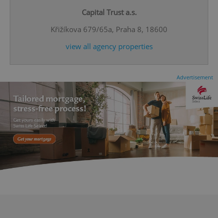
^eps_[0-9]+$
.expats.cz
1 m
Capital Trust a.s.
Křižíkova 679/65a, Praha 8, 18600
view all agency properties
Advertisement
CookieScriptConsent
1 m
CookieScript
.expats.cz