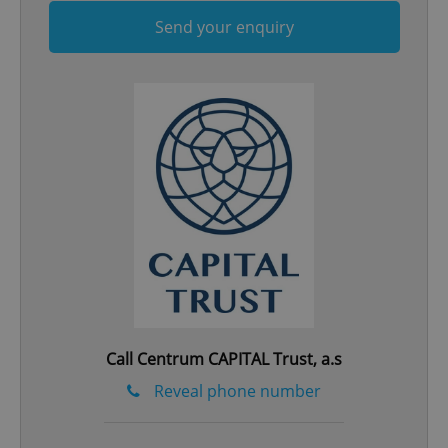
Send your enquiry
add_logo_profile_modal_displayed
.expats.cz
1 
^qs_[0-9]+$
.expats.cz
1 m
Call Centrum CAPITAL Trust, a.s
Reveal phone number