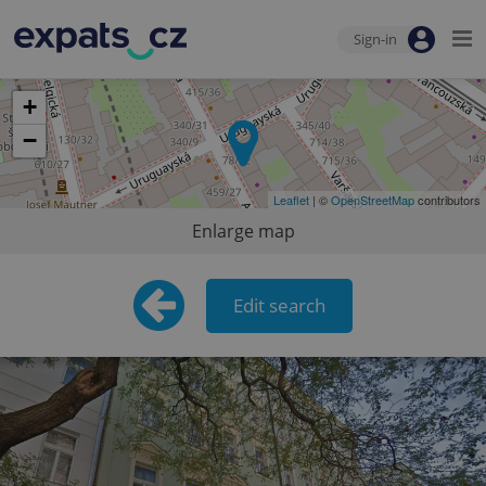
Sign-in
+
−
Leaflet
| ©
OpenStreetMap
contributors
Enlarge map
Edit search