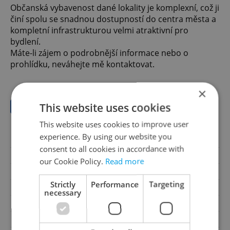
Občanská vybavenost dané lokality je komplexní, což ji
činí spolu se snadnou dostupností do centra města a
kompletní infrastrukturou velmi atraktivní pro
bydlení.
Máte-li zájem o podrobnější informace nebo o
prohlídku, neváhejte mě kontaktovat.
×
This website uses cookies
Save to favorites
This website uses cookies to improve user
experience. By using our website you
Offer ID
N65
consent to all cookies in accordance with
Last updated
26.10.2024
our Cookie Policy.
Read more
Price
21 990 000 CZK
Strictly
Performance
Targeting
Price for discussion
No
necessary
House type
With floors
Condition
Very good condition