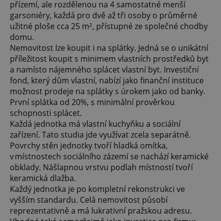
přízemí, ale rozdělenou na 4 samostatné menší
garsoniéry, každá pro dvě až tři osoby o průměrné
užitné ploše cca 25 m², přístupné ze společné chodby
domu.
Nemovitost lze koupit i na splátky. Jedná se o unikátní
příležitost koupit s minimem vlastních prostředků byt
a namísto nájemného splácet vlastní byt. Investiční
fond, který dům vlastní, nabízí jako finanční instituce
možnost prodeje na splátky s úrokem jako od banky.
První splátka od 20%, s minimální prověrkou
schopnosti splácet.
Každá jednotka má vlastní kuchyňku a sociální
zařízení. Tato studia jde využívat zcela separátně.
Povrchy stěn jednotky tvoří hladká omítka,
v místnostech sociálního zázemí se nachází keramické
obklady. Nášlapnou vrstvu podlah místností tvoří
keramická dlažba.
Každý jednotka je po kompletní rekonstrukci ve
vyšším standardu. Celá nemovitost působí
reprezentativně a má lukrativní pražskou adresu.