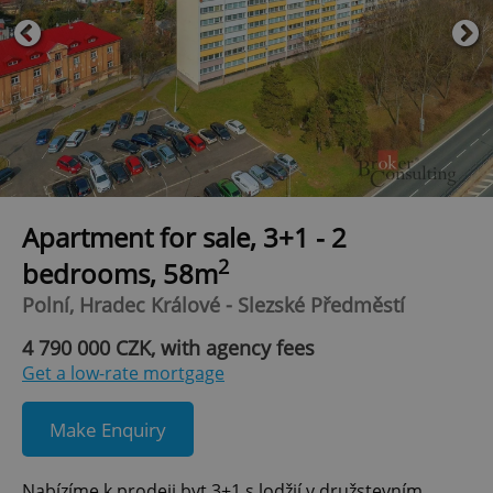
Apartment for sale, 3+1 - 2
2
bedrooms, 58m
Polní, Hradec Králové - Slezské Předměstí
4 790 000 CZK, with agency fees
Get a low-rate mortgage
Make Enquiry
Nabízíme k prodeji byt 3+1 s lodžií v družstevním