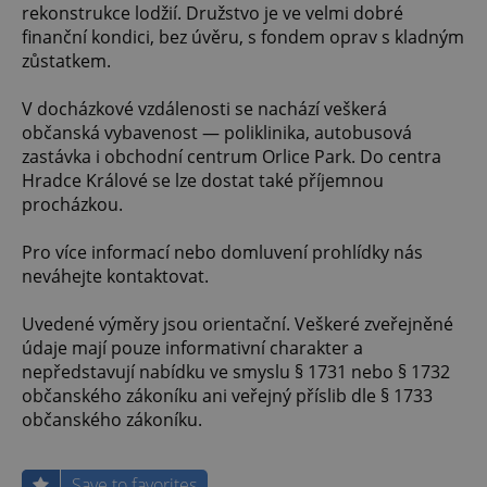
rekonstrukce lodžií. Družstvo je ve velmi dobré
finanční kondici, bez úvěru, s fondem oprav s kladným
zůstatkem.
V docházkové vzdálenosti se nachází veškerá
občanská vybavenost — poliklinika, autobusová
zastávka i obchodní centrum Orlice Park. Do centra
Hradce Králové se lze dostat také příjemnou
procházkou.
Pro více informací nebo domluvení prohlídky nás
neváhejte kontaktovat.
Uvedené výměry jsou orientační. Veškeré zveřejněné
údaje mají pouze informativní charakter a
nepředstavují nabídku ve smyslu § 1731 nebo § 1732
občanského zákoníku ani veřejný příslib dle § 1733
občanského zákoníku.
Save to favorites