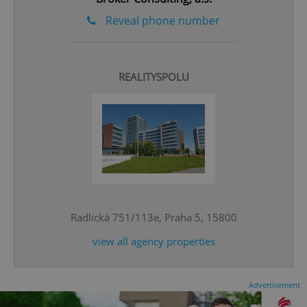
Reveal phone number
REALITYSPOLU
^eps_[0-9]+$
.expats.cz
1 m
Radlická 751/113e, Praha 5, 15800
view all agency properties
CookieScriptConsent
1 m
CookieScript
Advertisement
.expats.cz