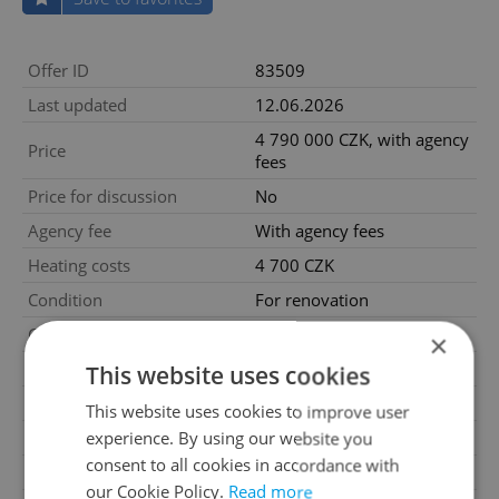
Offer ID
83509
Last updated
12.06.2026
4 790 000 CZK, with agency
Price
fees
Price for discussion
No
Agency fee
With agency fees
Heating costs
4 700 CZK
Condition
For renovation
Construction type
Concrete
×
Ownership
Cooperative
This website uses cookies
Floor
2
This website uses cookies to improve user
Number of floors
7
experience. By using our website you
consent to all cookies in accordance with
2
Usable area
58m
our Cookie Policy.
Read more