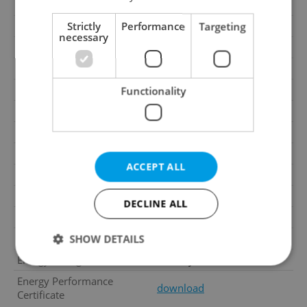
Move-in date
01.08.2026
Garage
No
Strictly
Performance
Targeting
necessary
Parking
No
Cellar
No
Balcony
No
Functionality
Terrace
No
Loggia
No
Elevator
Yes
ACCEPT ALL
Pool
No
Building type
Detached
DECLINE ALL
Garrets (attic spaces)
No
Low-energy
No
SHOW DETAILS
Energy Rating
B - Very economical
Energy Performance
download
Certificate
Strictly necessary
Performance
Targeting