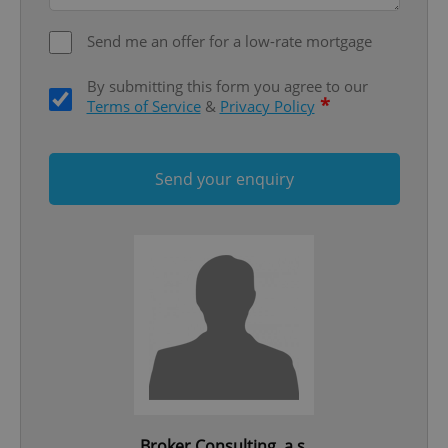
ex_polls
.expats.cz
1 
Send me an offer for a low-rate mortgage
By submitting this form you agree to our
*
Terms of Service
&
Privacy Policy
Send your enquiry
add_logo_profile_modal_displayed
.expats.cz
1 
^qs_[0-9]+$
.expats.cz
1 m
Broker Consulting, a.s.