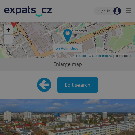
Sign-in
+
−
on Polní street
Leaflet
| ©
OpenStreetMap
contributors
Enlarge map
Edit search