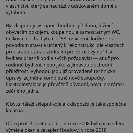
vlastnictví, který se nachází v udržovaném domě s
výtahem.
Byt disponuje vstupní chodbou, jídelnou, ložnicí,
obývacím pokojem, koupelnou a samostatným WC.
Celková plocha bytu činí 58 m² včetně lodžie. Je v
původním stavu a určený k rekonstrukci dle vlastních
představ, což nabízí ideální příležitost vytvořit si
bydlení přesně podle svých požadavků — ať už pro
rodinné bydlení, nebo jako zajímavou obchodní
příležitost. Výhodou jsou již provedené technické
úpravy, zejména kompletně nové stoupačky.
Elektroinstalace je převážně původní, nová je v rámci
zděného jádra.
K bytu náleží sklepní kóje a k dispozici je také společná
kolárna.
Dům prošel revitalizací — v roce 2008 byla provedena
výměna oken a zateplení budovy, v roce 2018