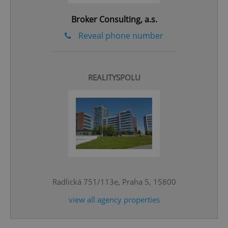
Broker Consulting, a.s.
Reveal phone number
REALITYSPOLU
^eps_[0-9]+$
.expats.cz
1 m
Radlická 751/113e, Praha 5, 15800
view all agency properties
CookieScriptConsent
1 m
CookieScript
.expats.cz