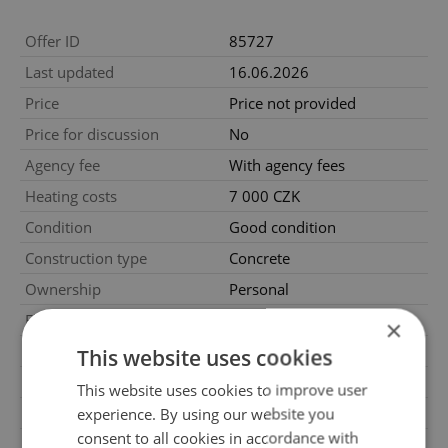
Offer ID
85727
Last updated
16.06.2026
Price
Price not provided
Price for discussion
No
Agency fee
With agency fees
Heating costs
7 000 CZK
Condition
Good condition
Construction type
Concrete
Ownership
Personal
Floor
8
×
Number of floors
8
This website uses cookies
Underground floors
8
This website uses cookies to improve user
2
Usable area
74m
experience. By using our website you
consent to all cookies in accordance with
2
Cellar area
5m