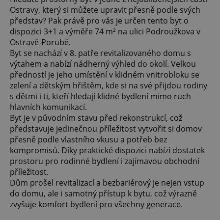
Ostravy, který si můžete upravit přesně podle svých
představ? Pak právě pro vás je určen tento byt o
dispozici 3+1 a výměře 74 m² na ulici Podroužkova v
Ostravě-Porubě.
Byt se nachází v 8. patře revitalizovaného domu s
výtahem a nabízí nádherný výhled do okolí. Velkou
předností je jeho umístění v klidném vnitrobloku se
zelení a dětským hřištěm, kde si na své přijdou rodiny
s dětmi i ti, kteří hledají klidné bydlení mimo ruch
hlavních komunikací.
Byt je v původním stavu před rekonstrukcí, což
představuje jedinečnou příležitost vytvořit si domov
přesně podle vlastního vkusu a potřeb bez
kompromisů. Díky praktické dispozici nabízí dostatek
prostoru pro rodinné bydlení i zajímavou obchodní
příležitost.
Dům prošel revitalizací a bezbariérový je nejen vstup
do domu, ale i samotný přístup k bytu, což výrazně
zvyšuje komfort bydlení pro všechny generace.