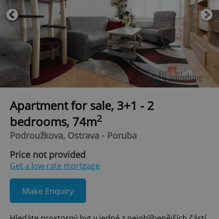
Apartment for sale, 3+1 - 2
2
bedrooms, 74m
Podroužkova, Ostrava - Poruba
Price not provided
Get a low-rate mortgage
Make Enquiry
Hledáte prostorný byt v jedné z nejoblíbenějších částí