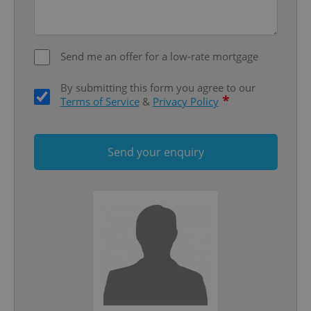
Privacy Policy
ex_polls
.expats.cz
1 
Send me an offer for a low-rate mortgage
By submitting this form you agree to our
*
Terms of Service
&
Privacy Policy
add_logo_profile_modal_displayed
.expats.cz
1 
Send your enquiry
^qs_[0-9]+$
.expats.cz
1 m