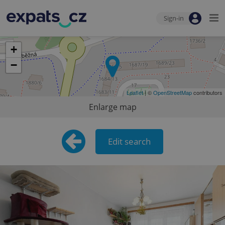
Sign-in
+
−
Leaflet
| ©
OpenStreetMap
contributors
Enlarge map
Edit search