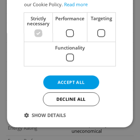
our Cookie Policy.
Read more
Move-in date
01.08.2026
Garage
No
Strictly
Performance
Targeting
necessary
Parking
No
Cellar
Yes
Balcony
No
Functionality
Terrace
No
Loggia
No
Pool
No
ACCEPT ALL
Building type
Part of block
Garrets (attic spaces)
No
DECLINE ALL
Transport
Public transport
Low-energy
No
SHOW DETAILS
G - Exceptionally
Energy Rating
uneconomical