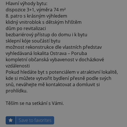
Hlavní výhody bytu:
dispozice 3+1, výměra 74 m²
8. patro s krásným výhledem
klidný vnitroblok s dětským hřištěm
dům po revitalizaci
bezbariérový přístup do domu i k bytu
sklepní kóje součástí bytu
možnost rekonstrukce dle vlastních představ
vyhledávaná lokalita Ostrava – Poruba
kompletní občanská vybavenost v docházkové
vzdálenosti
Pokud hledáte byt s potenciálem v atraktivní lokalitě,
kde si můžete vytvořit bydlení přesně podle svých
snů, neváhejte mě kontaktovat a domluvit si
prohlídku.
Těším se na setkání s Vámi.
Save to favorites