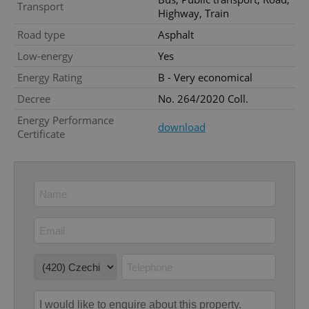
Transport
Highway, Train
Road type
Asphalt
Low-energy
Yes
Energy Rating
B - Very economical
Decree
No. 264/2020 Coll.
Google
Privacy Policy
Energy Performance
ex_polls
.expats.cz
1 
download
Certificate
add_logo_profile_modal_displayed
.expats.cz
1 