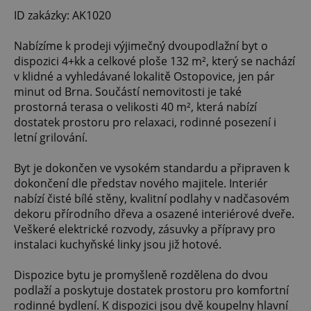
ID zakázky: AK1020
Nabízíme k prodeji výjimečný dvoupodlažní byt o
dispozici 4+kk a celkové ploše 132 m², který se nachází
v klidné a vyhledávané lokalitě Ostopovice, jen pár
minut od Brna. Součástí nemovitosti je také
prostorná terasa o velikosti 40 m², která nabízí
dostatek prostoru pro relaxaci, rodinné posezení i
letní grilování.
Byt je dokončen ve vysokém standardu a připraven k
dokončení dle představ nového majitele. Interiér
nabízí čisté bílé stěny, kvalitní podlahy v nadčasovém
dekoru přírodního dřeva a osazené interiérové dveře.
Veškeré elektrické rozvody, zásuvky a přípravy pro
instalaci kuchyňské linky jsou již hotové.
Dispozice bytu je promyšleně rozdělena do dvou
podlaží a poskytuje dostatek prostoru pro komfortní
rodinné bydlení. K dispozici jsou dvě koupelny hlavní