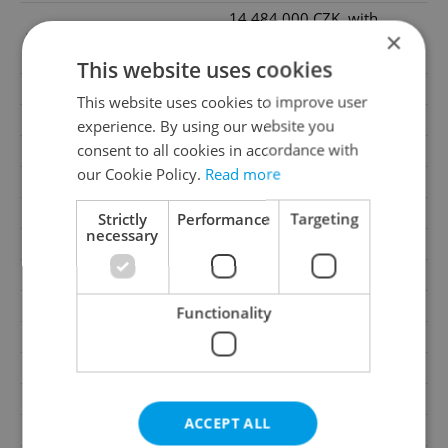
14 484 000 CZK, with
×
Price
agency fees, with legal
services
This website uses cookies
Price for discussion
No
This website uses cookies to improve user
Agency fee
With agency fees
experience. By using our website you
consent to all cookies in accordance with
Legal services
With legal services
our Cookie Policy.
Read more
Size
4 rooms
House type
With floors
Strictly
Performance
Targeting
necessary
Condition
New construction
Construction type
Brick
Ownership
Personal
Functionality
Furnished
No
Floor
2
Number of floors
3
ACCEPT ALL
2
Usable area
132m