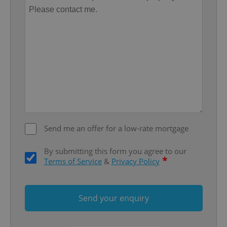
^qs_[0-9]+$
.expats.cz
1 m
Send me an offer for a low-rate mortgage
By submitting this form you agree to our
*
Terms of Service
&
Privacy Policy
^eps_[0-9]+$
.expats.cz
1 m
Send your enquiry