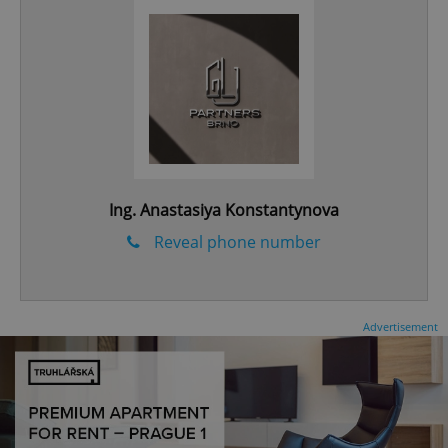
CookieScriptConsent
1 m
CookieScript
.expats.cz
Ing. Anastasiya Konstantynova
Reveal phone number
Advertisement
expss
.www.expats.cz
12 