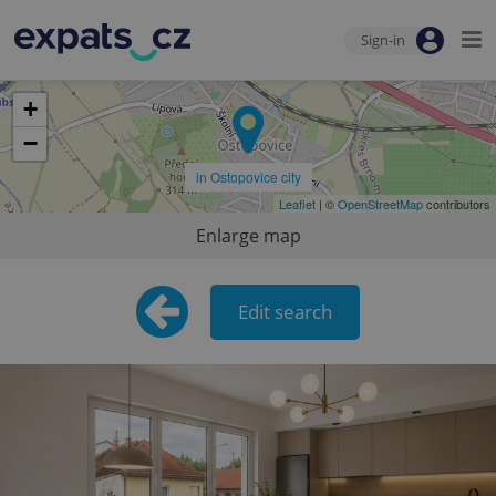
Sign-in
+
−
in Ostopovice city
Leaflet
| ©
OpenStreetMap
contributors
Enlarge map
Edit search