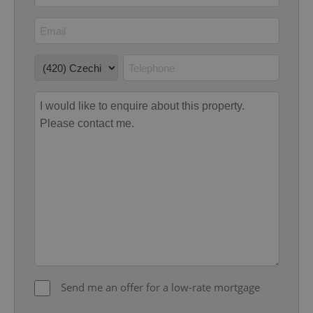
Google
Privacy Policy
ex_polls
.expats.cz
1 
add_logo_profile_modal_displayed
.expats.cz
1 
Send me an offer for a low-rate mortgage