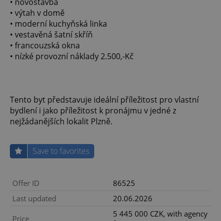
• novostavba
• výtah v domě
• moderní kuchyňská linka
• vestavěná šatní skříň
• francouzská okna
• nízké provozní náklady 2.500,-Kč
Tento byt představuje ideální příležitost pro vlastní
bydlení i jako příležitost k pronájmu v jedné z
nejžádanějších lokalit Plzně.
Save to favorites
Offer ID
86525
Last updated
20.06.2026
5 445 000 CZK, with agency
Price