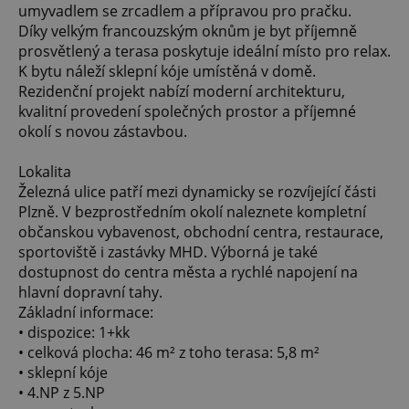
umyvadlem se zrcadlem a přípravou pro pračku.
Díky velkým francouzským oknům je byt příjemně
prosvětlený a terasa poskytuje ideální místo pro relax.
K bytu náleží sklepní kóje umístěná v domě.
Rezidenční projekt nabízí moderní architekturu,
kvalitní provedení společných prostor a příjemné
okolí s novou zástavbou.
Lokalita
Železná ulice patří mezi dynamicky se rozvíjející části
Plzně. V bezprostředním okolí naleznete kompletní
občanskou vybavenost, obchodní centra, restaurace,
sportoviště i zastávky MHD. Výborná je také
dostupnost do centra města a rychlé napojení na
hlavní dopravní tahy.
Základní informace:
• dispozice: 1+kk
• celková plocha: 46 m² z toho terasa: 5,8 m²
• sklepní kóje
• 4.NP z 5.NP