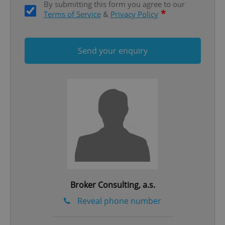
By submitting this form you agree to our
*
Terms of Service
&
Privacy Policy
Send your enquiry
^qs_[0-9]+$
.expats.cz
1 m
^eps_[0-9]+$
.expats.cz
1 m
Broker Consulting, a.s.
Reveal phone number