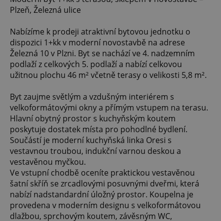
Plzeň, Železná ulice
Nabízíme k prodeji atraktivní bytovou jednotku o
dispozici 1+kk v moderní novostavbě na adrese
Železná 10 v Plzni. Byt se nachází ve 4. nadzemním
podlaží z celkových 5. podlaží a nabízí celkovou
užitnou plochu 46 m² včetně terasy o velikosti 5,8 m².
Byt zaujme světlým a vzdušným interiérem s
velkoformátovými okny a přímým vstupem na terasu.
Hlavní obytný prostor s kuchyňským koutem
poskytuje dostatek místa pro pohodlné bydlení.
Součástí je moderní kuchyňská linka Oresi s
vestavnou troubou, indukční varnou deskou a
vestavěnou myčkou.
Ve vstupní chodbě oceníte praktickou vestavěnou
šatní skříň se zrcadlovými posuvnými dveřmi, která
nabízí nadstandardní úložný prostor. Koupelna je
provedena v moderním designu s velkoformátovou
dlažbou, sprchovým koutem, závěsným WC,