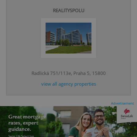
REALITYSPOLU
CookieScriptConsent
1 m
CookieScript
.expats.cz
Radlická 751/113e, Praha 5, 15800
view all agency properties
Advertisement
expss
.www.expats.cz
12 