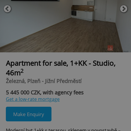
Apartment for sale, 1+KK - Studio,
2
46m
Železná, Plzeň - Jižní Předměstí
5 445 000 CZK, with agency fees
Get a low-rate mortgage
Make Enquiry
Moderní byt 1+kk s terasou, sklepem v novostavbě –