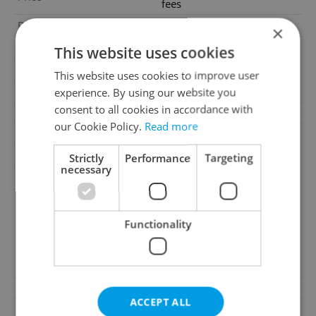
fees
Price for discussion
No
×
Agency fee
With agency fees
This website uses cookies
Heating costs
2 500 CZK
This website uses cookies to improve user
Condition
New construction
experience. By using our website you
consent to all cookies in accordance with
Construction type
Brick
our Cookie Policy.
Read more
Ownership
Personal
Floor
4
Strictly
Performance
Targeting
necessary
Number of floors
5
2
Usable area
46m
2
Cellar area
2m
Functionality
Year of acceptance
2024
Move-in date
05.06.2026
Garage
No
ACCEPT ALL
Parking
No