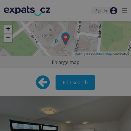
Sign-in
+
−
Leaflet
| ©
OpenStreetMap
contributors
Enlarge map
Edit search