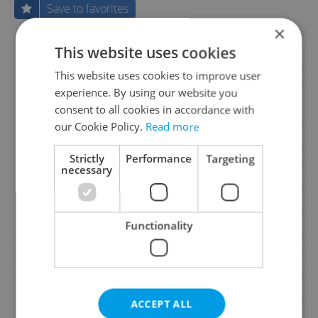
Save to favorites
×
This website uses cookies
Offer ID
86704
This website uses cookies to improve user
Last updated
08.06.2026
experience. By using our website you
7 990 000 CZK, with agency
Price
consent to all cookies in accordance with
fees
our Cookie Policy.
Read more
Price for discussion
No
Agency fee
With agency fees
Strictly
Performance
Targeting
necessary
Heating costs
6 000 CZK
Condition
Very good condition
Construction type
Brick
Functionality
Ownership
Personal
Floor
1
Number of floors
2
ACCEPT ALL
2
Usable area
105m