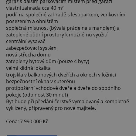
garáž s dalším parkovacím místem před garáží
vlastní zahrada cca 40 m²
podíl na společné zahradě s lesoparkem, venkovním
posezením a ohništěm
společná místnost (bývalá prádelna s mandlem) a
zateplené půdní prostory k možnému využití
centrální vysavač
zabezpečovací systém
nová střecha domu
zateplený bytový dům (pouze 4 byty)
velmi klidná lokalita
trojskla v balkonových dveřích a oknech v ložnici
bezpečnostní okna v suterénu
protipožární vchodové dveře a dveře do spodního
pokoje (odolnost 30 minut)
Byt bude při předání čerstvě vymalovaný a kompletně
vyklizený, připravený pro nové majitele.
Cena: 7 990 000 Kč