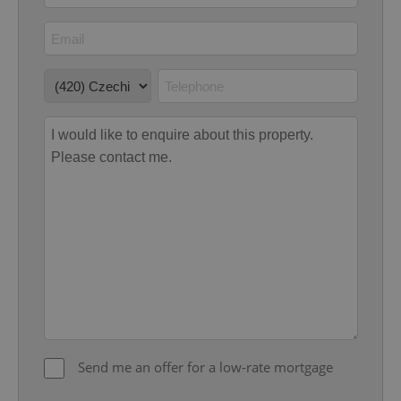
Google
Privacy Policy
ex_polls
.expats.cz
1 
add_logo_profile_modal_displayed
.expats.cz
1 
Send me an offer for a low-rate mortgage