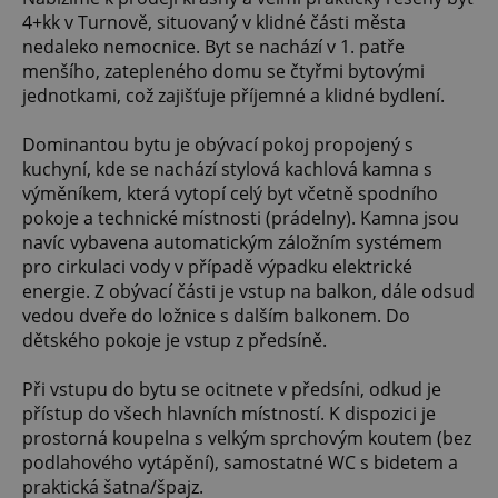
4+kk v Turnově, situovaný v klidné části města
nedaleko nemocnice. Byt se nachází v 1. patře
menšího, zatepleného domu se čtyřmi bytovými
jednotkami, což zajišťuje příjemné a klidné bydlení.
Dominantou bytu je obývací pokoj propojený s
kuchyní, kde se nachází stylová kachlová kamna s
výměníkem, která vytopí celý byt včetně spodního
pokoje a technické místnosti (prádelny). Kamna jsou
navíc vybavena automatickým záložním systémem
pro cirkulaci vody v případě výpadku elektrické
energie. Z obývací části je vstup na balkon, dále odsud
vedou dveře do ložnice s dalším balkonem. Do
dětského pokoje je vstup z předsíně.
Při vstupu do bytu se ocitnete v předsíni, odkud je
přístup do všech hlavních místností. K dispozici je
prostorná koupelna s velkým sprchovým koutem (bez
podlahového vytápění), samostatné WC s bidetem a
praktická šatna/špajz.