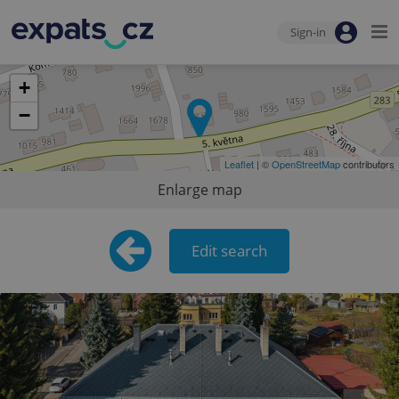
Sign-in
+
−
Leaflet
| ©
OpenStreetMap
contributors
Enlarge map
Edit search