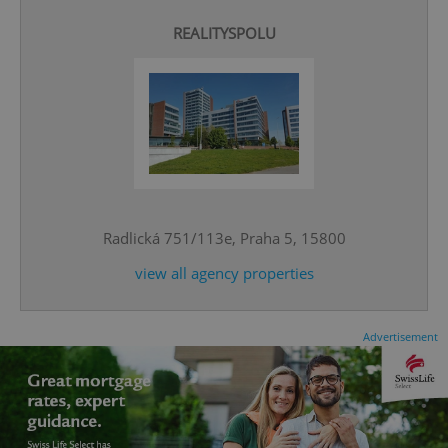
REALITYSPOLU
CookieScriptConsent
1 m
CookieScript
.expats.cz
Radlická 751/113e, Praha 5, 15800
view all agency properties
Advertisement
expss
.www.expats.cz
12 