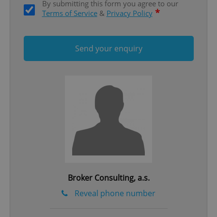
By submitting this form you agree to our
*
Terms of Service
&
Privacy Policy
Send your enquiry
^qs_[0-9]+$
.expats.cz
1 m
^eps_[0-9]+$
.expats.cz
1 m
Broker Consulting, a.s.
Reveal phone number