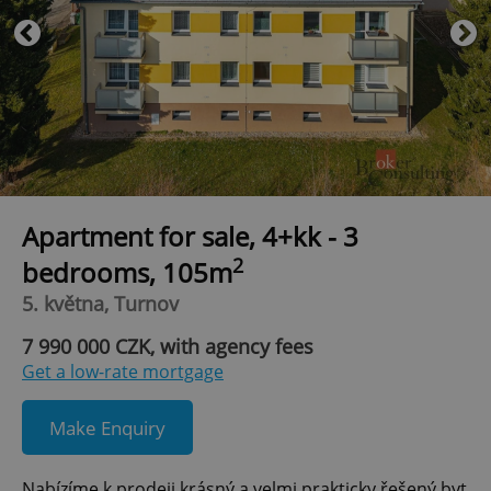
Apartment for sale, 4+kk - 3
2
bedrooms, 105m
5. května, Turnov
7 990 000 CZK, with agency fees
Get a low-rate mortgage
Make Enquiry
Nabízíme k prodeji krásný a velmi prakticky řešený byt