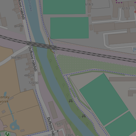
_ga_LSHBD1S1X4