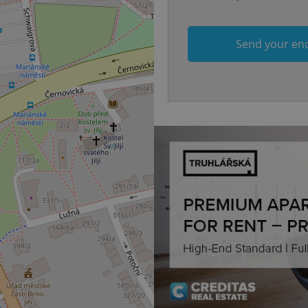
banner to work properly.
.www.expats.cz
12 hours
This cookie is used to underst
and user engagement. This is 
Send your en
be able to provide high-quali
deliver the best content possi
30
Cookie generated by applicat
PHP.net
minutes
PHP language. This is a genera
.www.expats.cz
used to maintain user session v
normally a random generated
used can be specific to the si
example is maintaining a logg
user between pages.
.expats.cz
6 months
This cookie is used to allow f
on Expats.cz. It is necessary t
comfortable user experience 
to key services without requi
sign ins.
Provider
Expiration
Expiration
Description
Description
/
Domain
3 months
1 year 1
Used by Facebook to deliver a series of advertisement products su
This cookie name is associated with Google Universal Analyti
Google
month
bidding from third party advertisers
significant update to Google's more commonly used analytics
Inc.
LLC
cookie is used to distinguish unique users by assigning a 
.expats.cz
number as a client identifier. It is included in each page requ