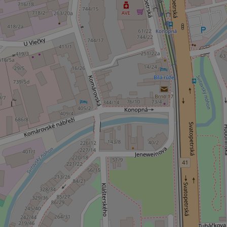
ex_polls
add_logo_profile_m
^qs_[0-9]+$
^eps_[0-9]+$
CookieScriptConse