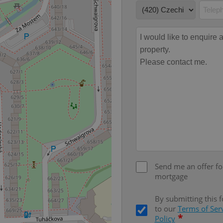
advertisers of a missing real e
on Expats.cz. This is necessary
visibility of client's real esta
users and to ensure a notice i
triggered on each page load.
.expats.cz
1 year
This cookie is used to keep re
on polls. This is necessary to 
functionality of polls and to 
on poll votes.
Google Privacy Policy
odal_displayed
.expats.cz
1 day
This cookie is used to notify j
missing brand logo profile. Th
provide full visibility and br
to ensure a notice is not repe
each page load.
.expats.cz
1 month
This cookie is used to keep re
answers on quizzes. This is n
the correct functionality of q
best practices.
.expats.cz
1 month
This cookie is used to notify 
Send me an offer fo
important announcements, in
helps them in navigating the 
mortgage
them of changes that apply to
necessary to ensure that imp
and announcements reach our
By submitting this 
to our
Terms of Ser
nt
1 month
This cookie is used by Cookie
CookieScript
to remember visitor cookie co
*
.expats.cz
Policy
It is necessary for Cookie-Scr