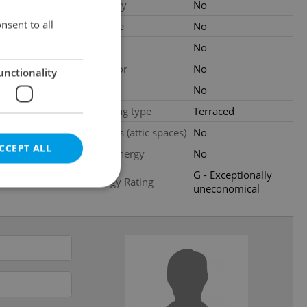
gency fees
Balcony
No
nsent to all
 CZK
Terrace
No
ood condition
Loggia
No
Elevator
No
unctionality
al
Pool
No
Building type
Terraced
Garrets (attic spaces)
No
CCEPT ALL
Low-energy
No
G - Exceptionally
Energy Rating
uneconomical
e website cannot be
eal estate