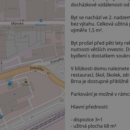
docházkové vzdálenosti od
Byt se nachází ve 2. nadz
bez výtahu. Celková užitná 
výměře 1,5 m².
Byt prošel před pěti lety 
nutnosti větších investic. 
bydlení s dostatkem soukr
V blízkosti domu naleznet
restaurací, škol, školek, z
Brna je dostupné přibližně
Parkování je možné v rámc
Hlavní přednosti:
- dispozice 3+1
- užitná plocha 68 m²