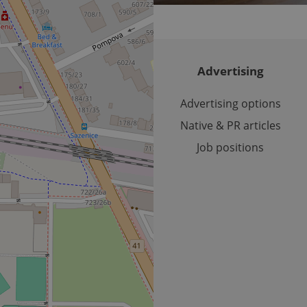
used to calculate visitor, session and campaign data for the s
reports.
.expats.cz
1 year 1
This cookie is used by Google Analytics to persist session sta
month
Advertising
Advertising options
Native & PR articles
Job positions