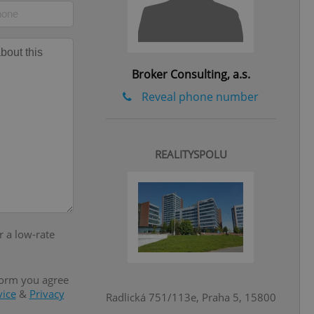
state agency profile
 to provide full
te positions to end
s not repeatedly
cord of user votes
Broker Consulting, a.s.
ensure the correct
ensure best practices
Reveal phone number
ob advertisers of a
is is necessary to
anding presence and
atedly triggered on
REALITYSPOLU
cord of user
ecessary to ensure
uizzes and to ensure
Expats.cz users of
r a low-rate
formation that
site and informs
 them. This is
ortant information
 users.
form you agree
vice
&
Privacy
-Script.com service
Radlická 751/113e, Praha 5, 15800
nsent preferences.
ipt.com cookie