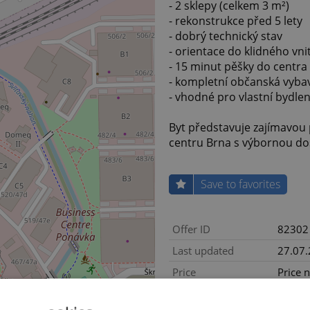
- 2 sklepy (celkem 3 m²)
- rekonstrukce před 5 lety
- dobrý technický stav
- orientace do klidného vn
- 15 minut pěšky do centra
- kompletní občanská vybav
- vhodné pro vlastní bydlen
Byt představuje zajímavou p
centru Brna s výbornou do
Save to favorites
Offer ID
82302
Last updated
27.07
Price
Price 
Price for discussion
No