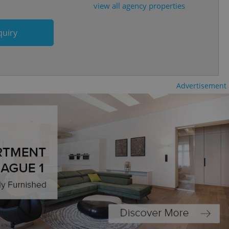
view all agency properties
and article usage
necessary for us to
quiry
ty services and
ble.
ions based on the
l purpose identifier
ariables. It is
 number, how it is
Advertisement
te, but a good
ed-in status for a
or long-term sign-ins
o ensure a
and maintain access
ring unnecessary
ch as real time
cs - which is a
 service. This
randomly generated
est in a site and