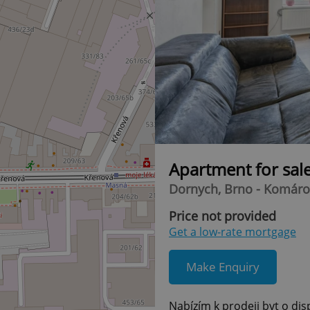
Apartment for sal
Dornych, Brno - Komáro
Price not provided
Get a low-rate mortgage
Make Enquiry
Nabízím k prodeji byt o disp