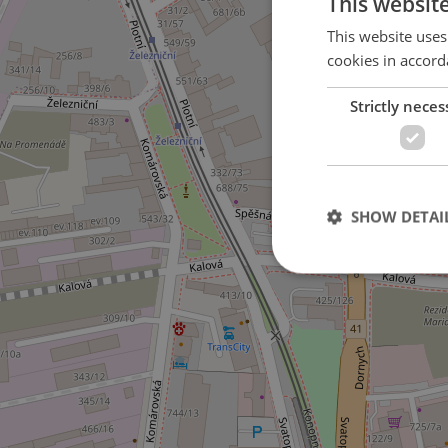
This websit
This website uses
cookies in accord
Strictly neces
SHOW DETAI
Strictly necessary co
used properly without
Name
missing_agency_pro