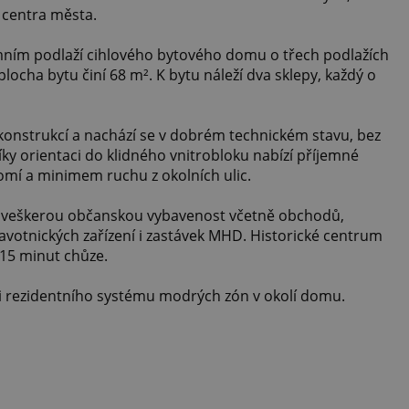
 centra města.
emním podlaží cihlového bytového domu o třech podlažích
plocha bytu činí 68 m². K bytu náleží dva sklepy, každý o
rekonstrukcí a nachází se v dobrém technickém stavu, bez
Díky orientaci do klidného vnitrobloku nabízí příjemné
omí a minimem ruchu z okolních ulic.
e veškerou občanskou vybavenost včetně obchodů,
dravotnických zařízení i zastávek MHD. Historické centrum
 15 minut chůze.
i rezidentního systému modrých zón v okolí domu.