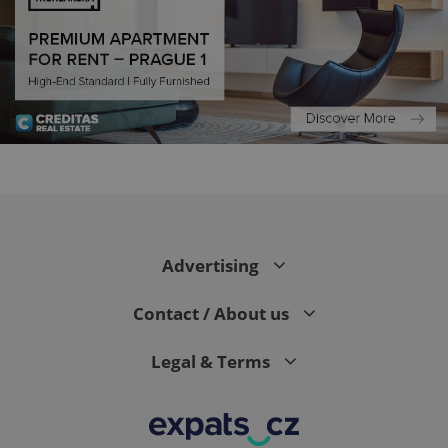
expss
.www.expats.cz
12 
Advertising
Contact / About us
Legal & Terms
PHPSESSID
PHP.net
min
.www.expats.cz