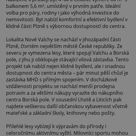
balkonem 5,6 m², umístěný v prvním patře. Ideální
volba pro páry, rodiny i jako výhodná investice do
nemovitosti. Byt nabízí komfortní a efektivní bydlení v
klidné části Plzně s výbornou dostupností do centra.
Lokalita Nové Valchy se nachází v jihozápadní části
Plzně, čtvrtém největším městě České republiky. Ze
severu je vymezena lesy, které spojují Valchu a Borská
pole, z jihu ji obklopuje stávající vilová zástavba. Tento
projekt tak nabízí nejen klidné bydlení, ale i snadnou
dostupnost do centra města – pár minut pěší chůzí je
zastávka MHD s přímým spojením. V docházkové
vzdálenosti projektu se nachází menší prodejna
potravin a za většími nákupy vyrazíte do nákupního
centra Borská pole. V sousední Lhotě a Liticích pak
najdete veškerou další občanskou vybavenost včetně
mateřské a základní školy, knihovny nebo pošty.
Přilehlé lesy vybízejí k výpravám do přírody i
celoročnímu aktivnímu vyžití. Milovníci sportu mohou