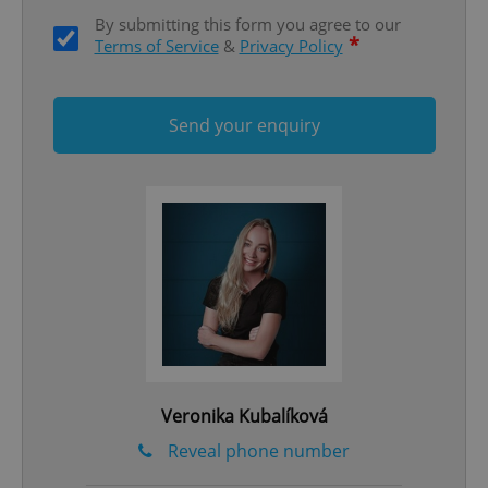
By submitting this form you agree to our
*
Terms of Service
&
Privacy Policy
Send your enquiry
add_logo_profile_modal_displayed
.expats.cz
1 
Veronika Kubalíková
^qs_[0-9]+$
.expats.cz
1 m
Reveal phone number