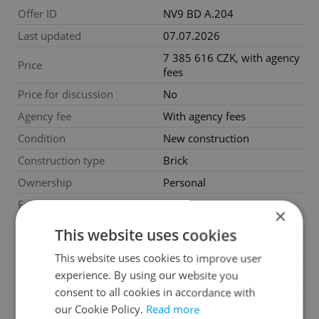
Offer ID
NV9 BD A.204
Last updated
07.07.2026
7 385 616 CZK, with agency
Price
fees
Price for discussion
No
Agency fee
With agency fees
Condition
New construction
Construction type
Brick
Ownership
Personal
Furnished
No
×
Floor
2
This website uses cookies
2
Usable area
84m
This website uses cookies to improve user
2
Floor area
88m
experience. By using our website you
2
consent to all cookies in accordance with
Balcony area
6m
our Cookie Policy.
Read more
Garage
No