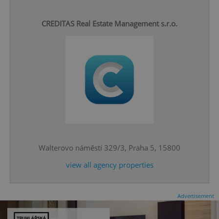
CREDITAS Real Estate Management s.r.o.
^eps_[0-9]+$
.expats.cz
1 m
Walterovo náměstí 329/3, Praha 5, 15800
view all agency properties
Advertisement
CookieScriptConsent
1 m
CookieScript
.expats.cz