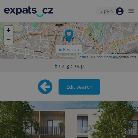
Sign-in
+
−
in Plzeň city
Leaflet
| ©
OpenStreetMap
contributors
Enlarge map
Edit search