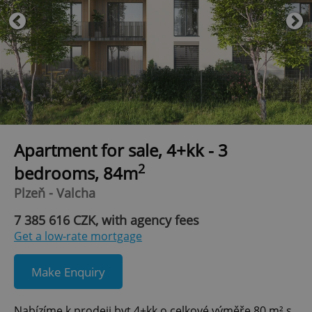
Apartment for sale, 4+kk - 3
2
bedrooms, 84m
Plzeň - Valcha
7 385 616 CZK, with agency fees
Get a low-rate mortgage
Make Enquiry
Nabízíme k prodeji byt 4+kk o celkové výměře 80 m² s