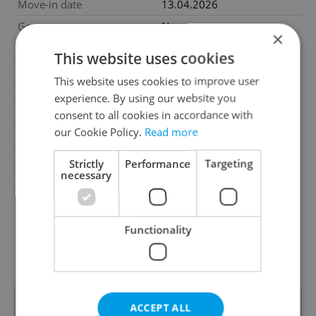
Move-in date
13.04.2026
Garage
No
×
Parking
No
This website uses cookies
Cellar
No
This website uses cookies to improve user
Balcony
No
experience. By using our website you
Terrace
No
consent to all cookies in accordance with
our Cookie Policy.
Read more
Loggia
No
Pool
No
Strictly
Performance
Targeting
necessary
Building type
Detached
Garrets (attic spaces)
No
Low-energy
No
Functionality
G - Exceptionally
Energy Rating
uneconomical
ACCEPT ALL