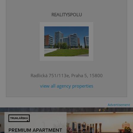
REALITYSPOLU
^qs_[0-9]+$
.expats.cz
1 m
Radlická 751/113e, Praha 5, 15800
view all agency properties
^eps_[0-9]+$
.expats.cz
1 m
Advertisement