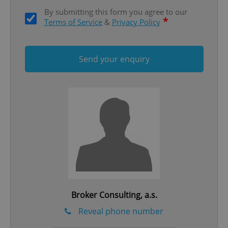
By submitting this form you agree to our
*
Terms of Service
&
Privacy Policy
Send your enquiry
Google
Privacy Policy
ex_polls
.expats.cz
1 
add_logo_profile_modal_displayed
.expats.cz
1 
Broker Consulting, a.s.
Reveal phone number