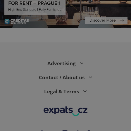
CookieScriptConsent
1 m
CookieScript
.expats.cz
Advertising
Contact / About us
Legal & Terms
expss
.www.expats.cz
12 