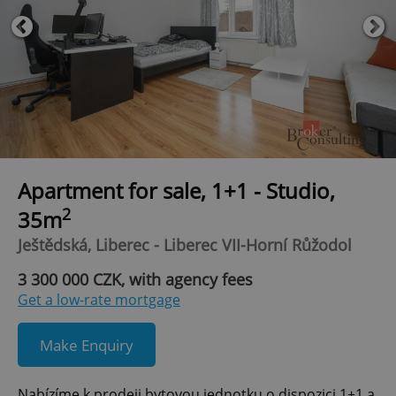
Apartment for sale, 1+1 - Studio,
2
35m
Ještědská, Liberec - Liberec VII-Horní Růžodol
3 300 000 CZK, with agency fees
Get a low-rate mortgage
Make Enquiry
Nabízíme k prodeji bytovou jednotku o dispozici 1+1 a