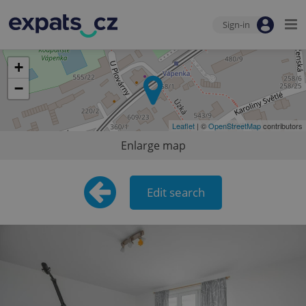
Sign-in
+
−
Leaflet
| ©
OpenStreetMap
contributors
Enlarge map
Edit search