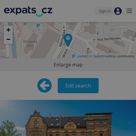
Sign-in
+
−
Leaflet
| ©
OpenStreetMap
contributors
Enlarge map
Edit search