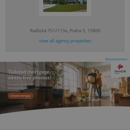
^eps_[0-9]+$
.expats.cz
1 m
Radlická 751/113e, Praha 5, 15800
view all agency properties
Advertisement
CookieScriptConsent
1 m
CookieScript
.expats.cz