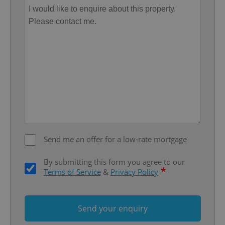
Provider
/
Name
Expi
Domain
missing_agency_profile_modal_displayed
.expats.cz
1 
Send me an offer for a low-rate mortgage
Google
By submitting this form you agree to our
Privacy Policy
*
Terms of Service
&
Privacy Policy
ex_polls
.expats.cz
1 
Send your enquiry