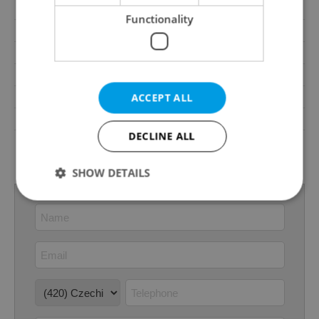
Balcony
No
Functionality
Terrace
No
Loggia
No
Pool
No
Garrets (attic spaces)
No
ACCEPT ALL
Low-energy
No
DECLINE ALL
G - Exceptionally
Energy Rating
uneconomical
SHOW DETAILS
Strictly necessary
Performance
Targeting
Functionality
Strictly necessary cookies allow core website
functionality such as user login and account
management. The website cannot be used properly
without strictly necessary cookies.