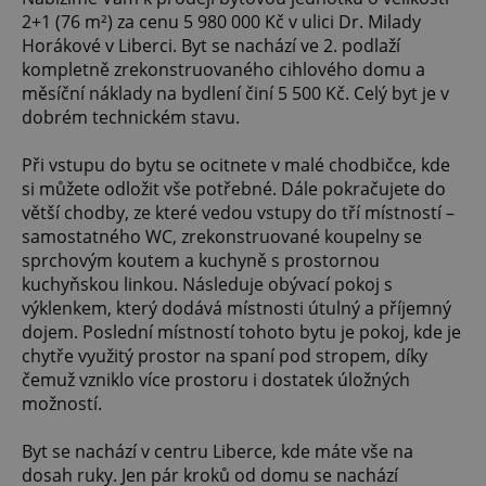
2+1 (76 m²) za cenu 5 980 000 Kč v ulici Dr. Milady
Horákové v Liberci. Byt se nachází ve 2. podlaží
kompletně zrekonstruovaného cihlového domu a
měsíční náklady na bydlení činí 5 500 Kč. Celý byt je v
dobrém technickém stavu.
Při vstupu do bytu se ocitnete v malé chodbičce, kde
si můžete odložit vše potřebné. Dále pokračujete do
větší chodby, ze které vedou vstupy do tří místností –
samostatného WC, zrekonstruované koupelny se
sprchovým koutem a kuchyně s prostornou
kuchyňskou linkou. Následuje obývací pokoj s
výklenkem, který dodává místnosti útulný a příjemný
dojem. Poslední místností tohoto bytu je pokoj, kde je
chytře využitý prostor na spaní pod stropem, díky
čemuž vzniklo více prostoru i dostatek úložných
možností.
Byt se nachází v centru Liberce, kde máte vše na
dosah ruky. Jen pár kroků od domu se nachází