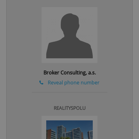
add_logo_profile_modal_displayed
.expats.cz
1 
Broker Consulting, a.s.
Reveal phone number
^qs_[0-9]+$
.expats.cz
1 m
REALITYSPOLU