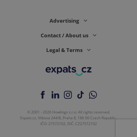
Advertising
expss
.www.expats.cz
12 
Contact / About us
Legal & Terms
PHPSESSID
PHP.net
min
.www.expats.cz
© 2001 - 2026 Howlings s.r.o. All rights reserved.
Expats.cz, Vítkova 244/8, Praha 8, 186 00 Czech Republic.
IČO: 27572102, DIČ: CZ27572102