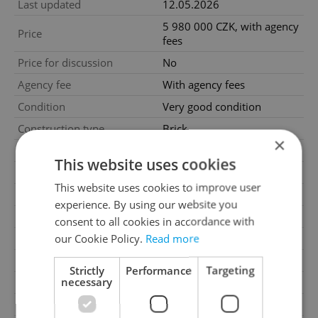
Last updated
12.05.2026
5 980 000 CZK, with agency
Price
fees
Price for discussion
No
Agency fee
With agency fees
Condition
Very good condition
Construction type
Brick
×
Ownership
Personal
This website uses cookies
Floor
2
This website uses cookies to improve user
Number of floors
3
experience. By using our website you
2
Usable area
76m
consent to all cookies in accordance with
our Cookie Policy.
Read more
Move-in date
11.05.2026
Garage
No
Strictly
Performance
Targeting
necessary
Parking
No
Cellar
No