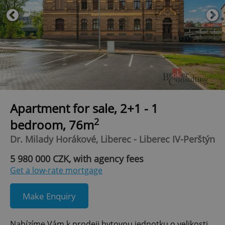
Apartment for sale, 2+1 - 1
2
bedroom, 76m
Dr. Milady Horákové, Liberec - Liberec IV-Perštýn
5 980 000 CZK, with agency fees
Get a low-rate mortgage
Make Enquiry
Nabízíme Vám k prodeji bytovou jednotku o velikosti