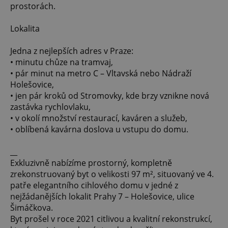
prostorách.
Lokalita
Jedna z nejlepších adres v Praze:
• minutu chůze na tramvaj,
• pár minut na metro C – Vltavská nebo Nádraží
Holešovice,
• jen pár kroků od Stromovky, kde brzy vznikne nová
zastávka rychlovlaku,
• v okolí množství restaurací, kaváren a služeb,
• oblíbená kavárna doslova u vstupu do domu.
__
Exkluzivně nabízíme prostorný, kompletně
zrekonstruovaný byt o velikosti 97 m², situovaný ve 4.
patře elegantního cihlového domu v jedné z
nejžádanějších lokalit Prahy 7 – Holešovice, ulice
Šimáčkova.
Byt prošel v roce 2021 citlivou a kvalitní rekonstrukcí,