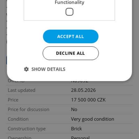
• tram stop one minute from the house
Functionality
• metro station C (Vltavská / Nádraží Holešovice)
within walking distance
• Stromovka park just a few steps from the house
• all civic amenities
• a wide range of stylish cafes, restaurants and shops
ACCEPT ALL
in the immediate vicinity
DECLINE ALL
Save to favorites
SHOW DETAILS
Offer ID
N09092
Last updated
28.05.2026
Strictly necessary
Performance
Targeting
Price
17 500 000 CZK
Functionality
Price for discussion
No
Strictly necessary cookies allow core website
Condition
Very good condition
functionality such as user login and account
management. The website cannot be used properly
Construction type
Brick
without strictly necessary cookies.
Ownership
Personal
Provider
/