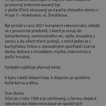
prostorný zrekonstruovaný byt
o ploše 97m2 situovaný ve 4.patře cihlového domu v
Praze 7 – Holešovice, ul. Šimáčkova.
Byt prošel v roce 2021 kompletní rekonstrukcí, skládá
se z prostorné předsíně, z které je vstup do
šatny/komory, samostatného wc, spíže, koupelny s
vanou a do všech třech pokojů, z nichž jeden je s
kuchyňskou linkou s vestavěnými spotřebiči (varná
deska, lednice s mrazákem, myčka, mikrovlnná a
pečící trouba).
Vytápění zajišťuje plynový kotel.
K bytu náleží sklepní kóje, k dispozici je společná
kočárkárna a dílna.
Stav domu
Dům je z roku 1928 a je udržovaný, v červnu dojde k
rekonstrukci elektroinstalace ve společných