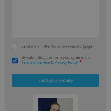
^eps_[0-9]+$
.expats.cz
1 m
Send me an offer for a low-rate mortgage
By submitting this form you agree to our
*
Terms of Service
&
Privacy Policy
CookieScriptConsent
1 m
CookieScript
.expats.cz
Send your enquiry