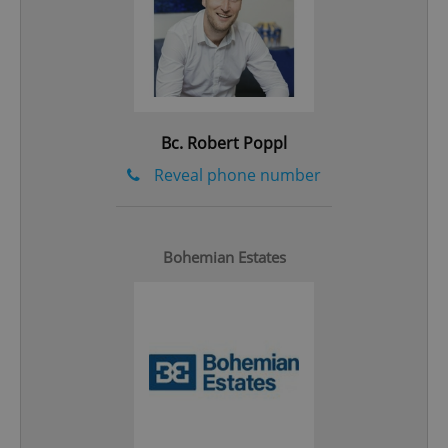
expss
.www.expats.cz
12 
Bc. Robert Poppl
Reveal phone number
PHPSESSID
PHP.net
Bohemian Estates
min
.www.expats.cz