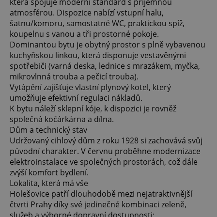
která spojuje moderní standard s příjemnou
atmosférou. Dispozice nabízí vstupní halu,
šatnu/komoru, samostatné WC, praktickou spíž,
koupelnu s vanou a tři prostorné pokoje.
Dominantou bytu je obytný prostor s plně vybavenou
kuchyňskou linkou, která disponuje vestavěnými
spotřebiči (varná deska, lednice s mrazákem, myčka,
mikrovlnná trouba a pečicí trouba).
Vytápění zajišťuje vlastní plynový kotel, který
umožňuje efektivní regulaci nákladů.
K bytu náleží sklepní kóje, k dispozici je rovněž
společná kočárkárna a dílna.
Dům a technický stav
Udržovaný cihlový dům z roku 1928 si zachovává svůj
původní charakter. V červnu proběhne modernizace
elektroinstalace ve společných prostorách, což dále
zvýší komfort bydlení.
Lokalita, která má vše
Holešovice patří dlouhodobě mezi nejatraktivnější
čtvrti Prahy díky své jedinečné kombinaci zeleně,
služeb a výborné dopravní dostupnosti: