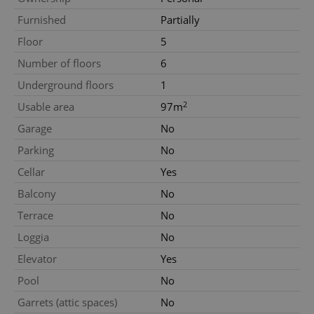
Name
Expi
Domain
Furnished
Partially
missing_agency_profile_modal_displayed
.expats.cz
1 
Floor
5
Number of floors
6
Underground floors
1
2
Usable area
97m
Garage
No
Parking
No
Cellar
Yes
Balcony
No
Google
Privacy Policy
Terrace
No
ex_polls
.expats.cz
1 
Loggia
No
Elevator
Yes
Pool
No
Garrets (attic spaces)
No