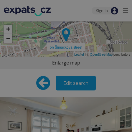
Sign-in
+
−
on Šimáčkova street
Leaflet
| ©
OpenStreetMap
contributors
Enlarge map
Edit search