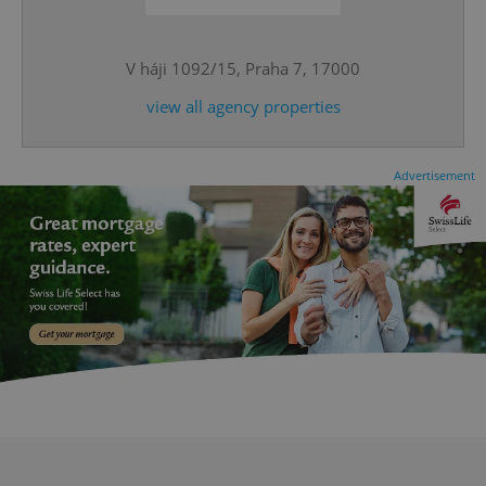
V háji 1092/15, Praha 7, 17000
view all agency properties
exprt
.expats.cz
6 m
Advertisement
Provider
Name
Expiration
Description
/
Domain