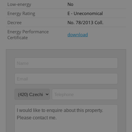
Low-energy
No
Energy Rating
E - Uneconomical
add_logo_profile_modal_displayed
.expats.cz
1 
Decree
No. 78/2013 Coll.
Energy Performance
download
Certificate
^qs_[0-9]+$
.expats.cz
1 m