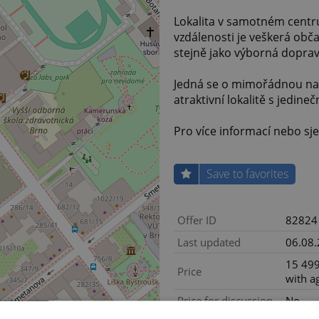
Lokalita v samotném centru
vzdálenosti je veškerá obča
stejně jako výborná dopra
Jedná se o mimořádnou nabíd
atraktivní lokalitě s jedin
Pro více informací nebo sj
Save to favorites
Offer ID
82824
Last updated
06.08
15 499
Price
with a
Price for discussion
No