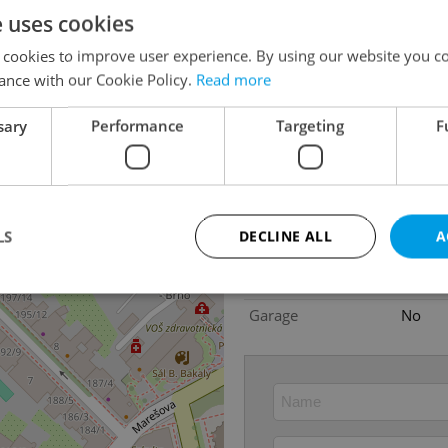
Agency fee
With a
e uses cookies
Heating costs
9 000
 cookies to improve user experience. By using our website you co
Condition
Very g
ance with our Cookie Policy.
Read more
Construction type
Brick
sary
Performance
Targeting
F
Ownership
Person
Floor
4
Number of floors
4
2
Usable area
115m
LS
DECLINE ALL
A
Year of acceptance
2022
Move-in date
01.05
Garage
No
Strictly necessary
Performance
Targeting
Functionality
okies allow core website functionality such as user login and account management. Th
 strictly necessary cookies.
Provider
/
Expiration
Description
Domain