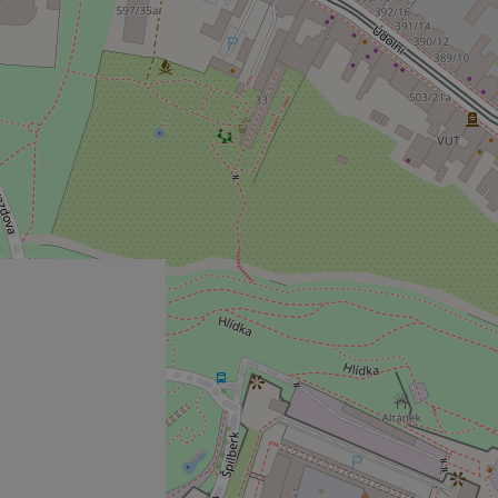
missing_agency_pro
ex_polls
add_logo_profile_m
^qs_[0-9]+$
^eps_[0-9]+$
CookieScriptConse