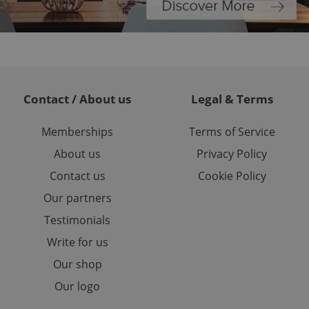
randomly generated
est in a site and
ites analytics
te.
Contact / About us
Legal & Terms
Memberships
Terms of Service
About us
Privacy Policy
Contact us
Cookie Policy
Our partners
Testimonials
Write for us
Our shop
Our logo