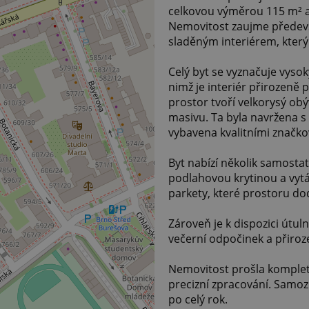
celkovou výměrou 115 m² a 
Nemovitost zaujme předevš
sladěným interiérem, kter
Celý byt se vyznačuje vyso
nimž je interiér přirozeně 
prostor tvoří velkorysý ob
masivu. Ta byla navržena s 
vybavena kvalitními značko
Byt nabízí několik samosta
podlahovou krytinou a vytá
parkety, které prostoru dod
Zároveň je k dispozici útul
večerní odpočinek a přiroz
Nemovitost prošla kompletn
precizní zpracování. Samozř
po celý rok.