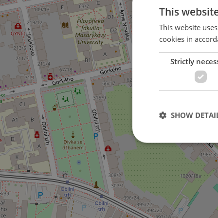
This websit
This website uses
cookies in accord
Strictly neces
SHOW DETAI
Strictly necessary co
used properly without
Name