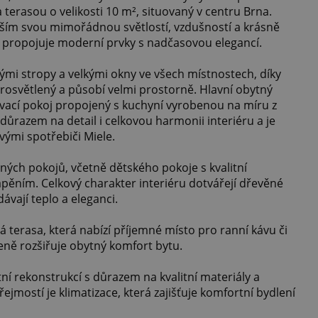
terasou o velikosti 10 m², situovaný v centru Brna.
ím svou mimořádnou světlostí, vzdušností a krásně
ý propojuje moderní prvky s nadčasovou elegancí.
kými stropy a velkými okny ve všech místnostech, díky
prosvětlený a působí velmi prostorně. Hlavní obytný
ývací pokoj propojený s kuchyní vyrobenou na míru z
důrazem na detail i celkovou harmonii interiéru a je
vými spotřebiči Miele.
tných pokojů, včetně dětského pokoje s kvalitní
pěním. Celkový charakter interiéru dotvářejí dřevěné
ávají teplo a eleganci.
ná terasa, která nabízí příjemné místo pro ranní kávu či
eně rozšiřuje obytný komfort bytu.
í rekonstrukcí s důrazem na kvalitní materiály a
ejmostí je klimatizace, která zajišťuje komfortní bydlení