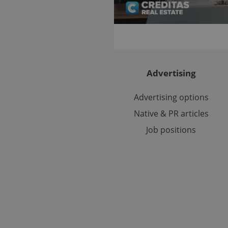
cookie is used to distinguish unique users by assigning a 
.expats.cz
number as a client identifier. It is included in each page requ
used to calculate visitor, session and campaign data for the s
reports.
.expats.cz
1 year 1
This cookie is used by Google Analytics to persist session sta
month
Advertising
Advertising options
Native & PR articles
Job positions