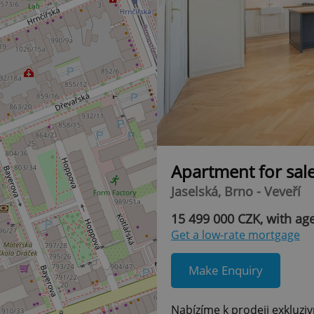
Apartment for sal
Jaselská, Brno - Veveří
15 499 000 CZK, with ag
Get a low-rate mortgage
Make Enquiry
Nabízíme k prodeji exkluziv