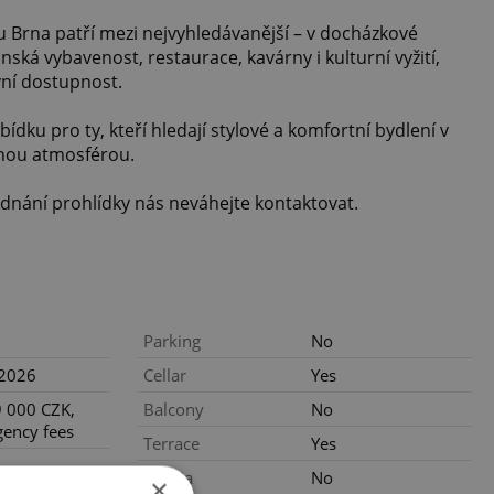
 Brna patří mezi nejvyhledávanější – v docházkové
nská vybavenost, restaurace, kavárny i kulturní vyžití,
vní dostupnost.
ku pro ty, kteří hledají stylové a komfortní bydlení v
ečnou atmosférou.
ednání prohlídky nás neváhejte kontaktovat.
Parking
No
.2026
Cellar
Yes
 000 CZK,
Balcony
No
gency fees
Terrace
Yes
Loggia
No
×