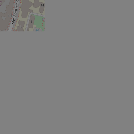
.expats.cz
_ga_LSHBD1S1X4