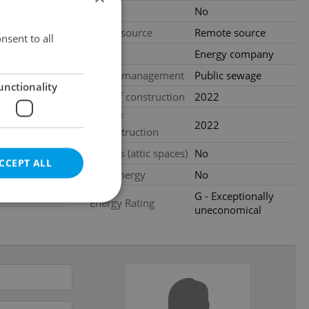
gency fees
Pool
No
 CZK
Water source
Remote source
nsent to all
ood condition
Gas
Energy company
Waste management
Public sewage
unctionality
al
Year of construction
2022
Year of
2022
reconstruction
Garrets (attic spaces)
No
CCEPT ALL
Low-energy
No
.2026
G - Exceptionally
Energy Rating
uneconomical
e website cannot be