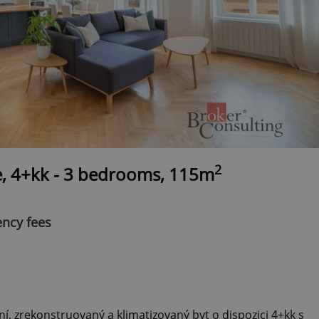
2
e, 4+kk - 3 bedrooms, 115m
ency fees
ní, zrekonstruovaný a klimatizovaný byt o dispozici 4+kk s