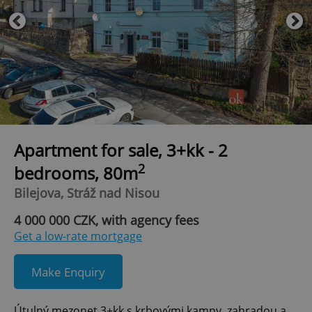
Apartment for sale, 3+kk - 2
2
bedrooms, 80m
Bilejova, Stráž nad Nisou
4 000 000 CZK, with agency fees
Get a low-rate mortgage
Make Enquiry
Útulný mezonet 3+kk s krbovými kamny, zahradou a