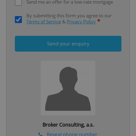
Send me an offer for a low-rate mortgage
By submitting this form you agree to our
*
Terms of Service
&
Privacy Policy
Send your enquiry
^qs_[0-9]+$
.expats.cz
1 m
^eps_[0-9]+$
.expats.cz
1 m
Broker Consulting, a.s.
Reveal phone number