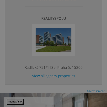
REALITYSPOLU
CookieScriptConsent
1 m
CookieScript
.expats.cz
Radlická 751/113e, Praha 5, 15800
view all agency properties
Advertisement
expss
.www.expats.cz
12 