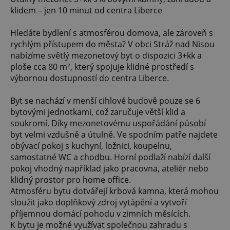
klidem – jen 10 minut od centra Liberce
Hledáte bydlení s atmosférou domova, ale zároveň s
rychlým přístupem do města? V obci Stráž nad Nisou
nabízíme světlý mezonetový byt o dispozici 3+kk a
ploše cca 80 m², který spojuje klidné prostředí s
výbornou dostupností do centra Liberce.
Byt se nachází v menší cihlové budově pouze se 6
bytovými jednotkami, což zaručuje větší klid a
soukromí. Díky mezonetovému uspořádání působí
byt velmi vzdušně a útulně. Ve spodním patře najdete
obývací pokoj s kuchyní, ložnici, koupelnu,
samostatné WC a chodbu. Horní podlaží nabízí další
pokoj vhodný například jako pracovna, ateliér nebo
klidný prostor pro home office.
Atmosféru bytu dotvářejí krbová kamna, která mohou
sloužit jako doplňkový zdroj vytápění a vytvoří
příjemnou domácí pohodu v zimních měsících.
K bytu je možné využívat společnou zahradu s