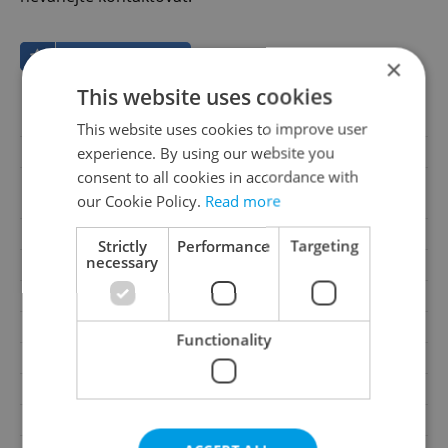
Save to favorites
×
This website uses cookies
Offer ID
72485
This website uses cookies to improve user
experience. By using our website you
Last updated
20.07.2026
consent to all cookies in accordance with
4 000 000 CZK, with agency
Price
our Cookie Policy.
Read more
fees
Price for discussion
No
Strictly
Performance
Targeting
necessary
Agency fee
With agency fees
Condition
Good condition
Construction type
Brick
Functionality
Ownership
Personal
Floor
2
Number of floors
2
2