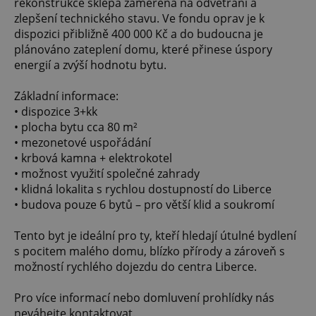
rekonstrukce sklepa zaměřená na odvětrání a
zlepšení technického stavu. Ve fondu oprav je k
dispozici přibližně 400 000 Kč a do budoucna je
plánováno zateplení domu, které přinese úspory
energií a zvýší hodnotu bytu.
Základní informace:
• dispozice 3+kk
• plocha bytu cca 80 m²
• mezonetové uspořádání
• krbová kamna + elektrokotel
• možnost využití společné zahrady
• klidná lokalita s rychlou dostupností do Liberce
• budova pouze 6 bytů – pro větší klid a soukromí
Tento byt je ideální pro ty, kteří hledají útulné bydlení
s pocitem malého domu, blízko přírody a zároveň s
možností rychlého dojezdu do centra Liberce.
Pro více informací nebo domluvení prohlídky nás
neváhejte kontaktovat.