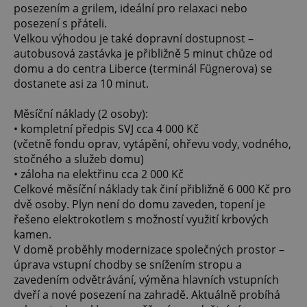
posezením a grilem, ideální pro relaxaci nebo
posezení s přáteli.
Velkou výhodou je také dopravní dostupnost –
autobusová zastávka je přibližně 5 minut chůze od
domu a do centra Liberce (terminál Fügnerova) se
dostanete asi za 10 minut.
Měsíční náklady (2 osoby):
• kompletní předpis SVJ cca 4 000 Kč
(včetně fondu oprav, vytápění, ohřevu vody, vodného,
stočného a služeb domu)
• záloha na elektřinu cca 2 000 Kč
Celkové měsíční náklady tak činí přibližně 6 000 Kč pro
dvě osoby. Plyn není do domu zaveden, topení je
řešeno elektrokotlem s možností využití krbových
kamen.
V domě proběhly modernizace společných prostor –
úprava vstupní chodby se snížením stropu a
zavedením odvětrávání, výměna hlavních vstupních
dveří a nové posezení na zahradě. Aktuálně probíhá