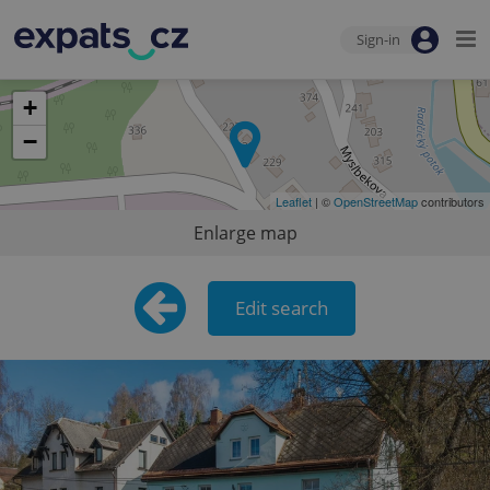
Sign-in
+
−
Leaflet
| ©
OpenStreetMap
contributors
Enlarge map
Edit search