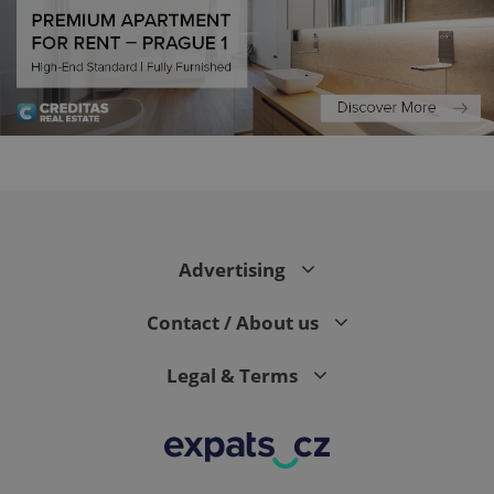
PHPSESSID
PHP.net
min
.www.expats.cz
Advertising
Contact / About us
Legal & Terms