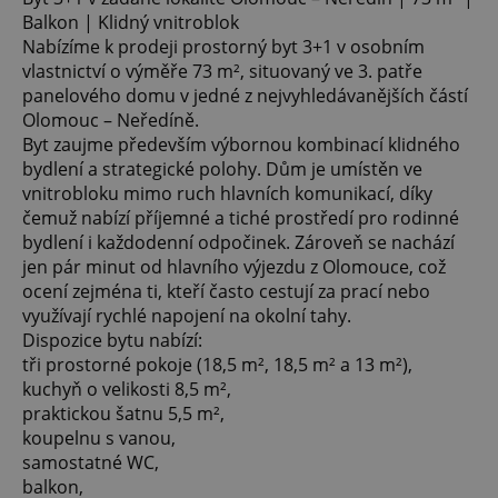
Balkon | Klidný vnitroblok
Nabízíme k prodeji prostorný byt 3+1 v osobním
vlastnictví o výměře 73 m², situovaný ve 3. patře
panelového domu v jedné z nejvyhledávanějších částí
Olomouc – Neředíně.
Byt zaujme především výbornou kombinací klidného
bydlení a strategické polohy. Dům je umístěn ve
vnitrobloku mimo ruch hlavních komunikací, díky
čemuž nabízí příjemné a tiché prostředí pro rodinné
bydlení i každodenní odpočinek. Zároveň se nachází
jen pár minut od hlavního výjezdu z Olomouce, což
ocení zejména ti, kteří často cestují za prací nebo
využívají rychlé napojení na okolní tahy.
Dispozice bytu nabízí:
tři prostorné pokoje (18,5 m², 18,5 m² a 13 m²),
kuchyň o velikosti 8,5 m²,
praktickou šatnu 5,5 m²,
koupelnu s vanou,
samostatné WC,
balkon,