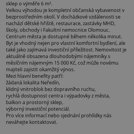
sklep o výměře 6 m².
Velkou výhodou je kompletní občanská vybavenost v
bezprostředním okolí. V docházkové vzdálenosti se
nachází dětské hřiště, restaurace, zastávky MHD,
školy, obchody i Fakultní nemocnice Olomouc.
Centrum města je dostupné během několika minut.
Byt je vhodný nejen pro vlastní komfortní bydlení, ale
také jako zajímavá investiční příležitost. Nemovitost je
aktuálně obsazena dlouhodobými nájemníky s
měsíčním nájemným 15 000 Kč, což může novému
majiteli zajistit okamžitý výnos.
Mezi hlavní benefity patří:
žádaná lokalita Neředín,
klidný vnitroblok bez dopravního ruchu,
rychlá dostupnost centra i výpadovky z města,
balkon a prostorný sklep,
výborný investiční potenciál.
Pro více informací nebo sjednání prohlídky nás
neváhejte kontaktovat.