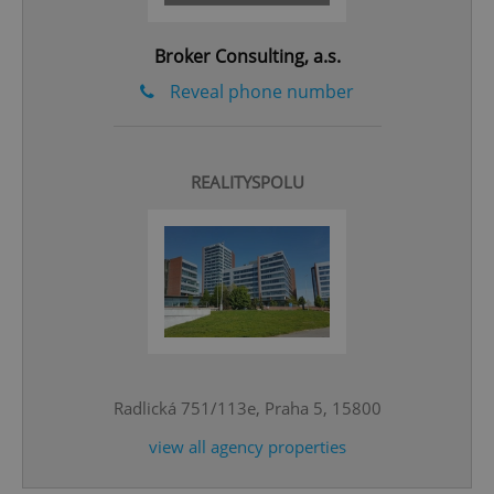
Broker Consulting, a.s.
Reveal phone number
REALITYSPOLU
^eps_[0-9]+$
.expats.cz
1 m
Radlická 751/113e, Praha 5, 15800
view all agency properties
CookieScriptConsent
1 m
CookieScript