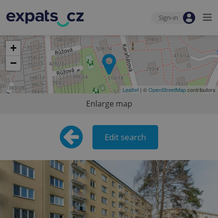
Sign-in
+
−
Leaflet
| ©
OpenStreetMap
contributors
Enlarge map
Edit search