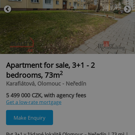
Apartment for sale, 3+1 - 2
2
bedrooms, 73m
Karafiátová, Olomouc - Neředín
5 499 000 CZK, with agency fees
Get a low-rate mortgage
Make Enquiry
Byt 3+1 v žádané lokalitě Olomouc – Neředín | 73 m² |