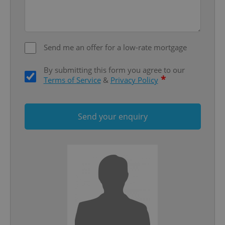
Privacy Policy
ex_polls
.expats.cz
1 
Send me an offer for a low-rate mortgage
By submitting this form you agree to our
*
Terms of Service
&
Privacy Policy
add_logo_profile_modal_displayed
.expats.cz
1 
Send your enquiry
^qs_[0-9]+$
.expats.cz
1 m