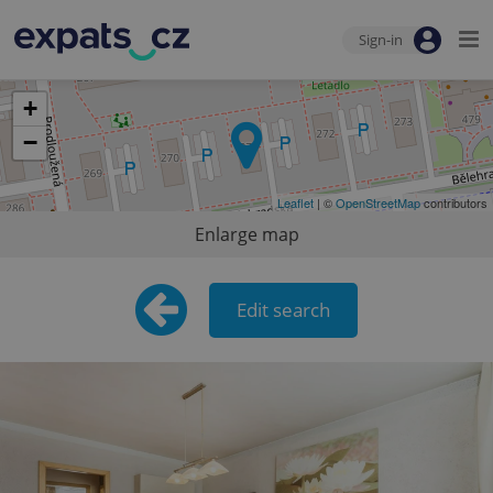
Sign-in
+
−
Leaflet
| ©
OpenStreetMap
contributors
Enlarge map
Edit search