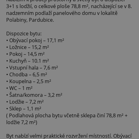
3+1 s lodžií, o celkové ploše 78,8 m², nacházející se v 8.
nadzemním podlaží panelového domu v lokalitě
Polabiny, Pardubice.
Dispozice bytu:
• Obývací pokoj – 17,1 m²
• Ložnice – 15,2 m²
• Pokoj – 14,5 m²
• Kuchyň – 10.1 m²
• Vstupní hala – 7,6 m²
• Chodba – 6,5 m²
• Koupelna – 2,5 m²
• WC – 1 m²
• Šatna/komora – 3,2 m²
• Lodžie – 7,2 m²
• Sklep – 1,1 m²
( Podlahová plocha bytu včetně sklepa činí 78,8 m² +
lodžie 7,2 m²)
Byt nabízí velmi praktické rozvržení místností. Obývací