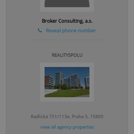
Broker Consulting, a.s.
Reveal phone number
REALITYSPOLU
CookieScriptConsent
1 m
CookieScript
.expats.cz
Radlická 751/113e, Praha 5, 15800
view all agency properties
expss
.www.expats.cz
12 