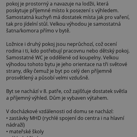
pokoj je prostorný a navazuje na lodžii, která
poskytuje příjemné místo k posezení s výhledem.
Samostatná kuchyň má dostatek místa jak pro vaření,
tak pro jídelní stůl. Velkou výhodou je samostatná
šatna/komora přímo v bytě.
Ložnice i druhý pokoj jsou neprůchozí, což ocení
rodina i ti, kdo potřebují pracovnu nebo dětský pokoj.
Samostatné WC je oddělené od koupelny. Velkou
výhodou tohoto bytu je jeho orientace na tři světové
strany, díky čemuž je byt po celý den příjemně
prosvětlený a působí velmi vzdušně.
Byt se nachází v 8. patře, což zajišťuje dostatek světla
a příjemný výhled. Dům je vybaven výtahem.
V docházkové vzdálenosti od domu se nachází:
• zastávky MHD (rychlé spojení do centra i na hlavní
nádraží)
• mateřské školy