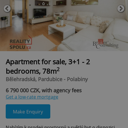
Apartment for sale, 3+1 - 2
2
bedrooms, 78m
Bělehradská, Pardubice - Polabiny
6 790 000 CZK, with agency fees
Get a low-rate mortgage
Make Enquiry
Nabízím k prodeji prostorný a světlý byt o dispozici