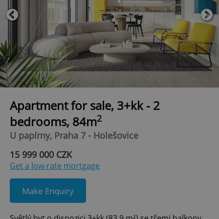
Apartment for sale, 3+kk - 2
2
bedrooms, 84m
U papírny, Praha 7 - Holešovice
15 999 000 CZK
Get a low-rate mortgage
Make Enquiry
Světlý byt o dispozici 3+kk (83,9 m²) se třemi balkony