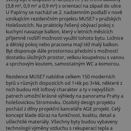
(3,8 m², 0,9 m² a 0,9 m²) s orientací na západ do ulice
U Papírny se nachází ve 2. nadzemním podlaží v nově
vznikajícím rezidenčním projektu MUSE7 v pražských
Holešovicích. Na prakticky řešený obývací pokoj s
kuchyní navazuje balkon, který v letních měsících
příjemně rozšíří možnosti využití tohoto bytu. Ložnice
a dětský pokoj nebo pracovna mají též malý balkon.
Byt disponuje dále prostornou předsíní s možností
dostatku úložných prostor, velkou koupelnou s vanou
a sprchovým koutem, samostatným WC a komorou.
Rezidence MUSE7 nabídne celkem 150 moderních
bytů v různých dispozicích od 1+kk po 3+kk, některé z
nich budou mít loftový charakter a ty v nejvyšších
patrech umožní krásné výhledy na panorama Prahy a
holešovickou Stromovku. Osobitý design projektu
pochází z dílny projekční kanceláře AGE projekt. Celý
koncept klade důraz na funkčnost, kvalitu, detail a
ušlechtilé materiály. Všechny byty budou vybaveny
technologií výměny vzduchu s rekuperací tepla a