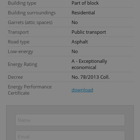
Building type
Part of block
missing_agency_profile_modal_displayed
.expats.cz
1 
Building surroundings
Residential
Garrets (attic spaces)
No
Transport
Public transport
Road type
Asphalt
Low-energy
No
A - Exceptionally
Energy Rating
economical
Decree
No. 78/2013 Coll.
Google
Energy Performance
Privacy Policy
download
Certificate
ex_polls
.expats.cz
1 