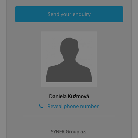
Send your enquiry
CookieScriptConsent
1 m
CookieScript
.expats.cz
Daniela Kuźmová
Reveal phone number
SYNER Group a.s.