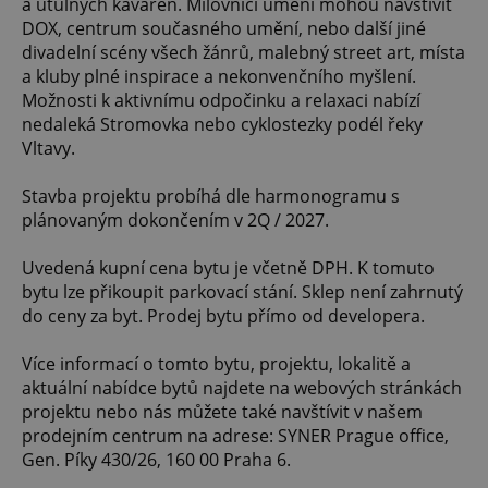
a útulných kaváren. Milovníci umění mohou navštívit
DOX, centrum současného umění, nebo další jiné
divadelní scény všech žánrů, malebný street art, místa
a kluby plné inspirace a nekonvenčního myšlení.
Možnosti k aktivnímu odpočinku a relaxaci nabízí
nedaleká Stromovka nebo cyklostezky podél řeky
Vltavy.
Stavba projektu probíhá dle harmonogramu s
plánovaným dokončením v 2Q / 2027.
Uvedená kupní cena bytu je včetně DPH. K tomuto
bytu lze přikoupit parkovací stání. Sklep není zahrnutý
do ceny za byt. Prodej bytu přímo od developera.
Více informací o tomto bytu, projektu, lokalitě a
aktuální nabídce bytů najdete na webových stránkách
projektu nebo nás můžete také navštívit v našem
prodejním centrum na adrese: SYNER Prague office,
Gen. Píky 430/26, 160 00 Praha 6.