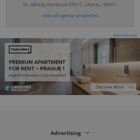
Dr. Milady Horákové 580/7, Liberec, 46001
expss
.www.expats.cz
12 
view all agency properties
Advertisement
PHPSESSID
PHP.net
min
.www.expats.cz
Advertising