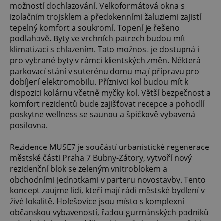
možností dochlazování. Velkoformátová okna s
izolačním trojsklem a předokenními žaluziemi zajistí
tepelný komfort a soukromí. Topení je řešeno
podlahově. Byty ve vrchních patrech budou mít
klimatizaci s chlazením. Tato možnost je dostupná i
pro vybrané byty v rámci klientských změn. Některá
parkovací stání v suterénu domu mají přípravu pro
dobíjení elektromobilu. Příznivci kol budou mít k
dispozici kolárnu včetně myčky kol. Větší bezpečnost a
komfort rezidentů bude zajišťovat recepce a pohodlí
poskytne wellness se saunou a špičkově vybavená
posilovna.
Rezidence MUSE7 je součástí urbanistické regenerace
městské části Praha 7 Bubny-Zátory, vytvoří nový
rezidenční blok se zeleným vnitroblokem a
obchodními jednotkami v parteru novostavby. Tento
koncept zaujme lidi, kteří mají rádi městské bydlení v
živé lokalitě. Holešovice jsou místo s komplexní
občanskou vybaveností, řadou gurmánských podniků