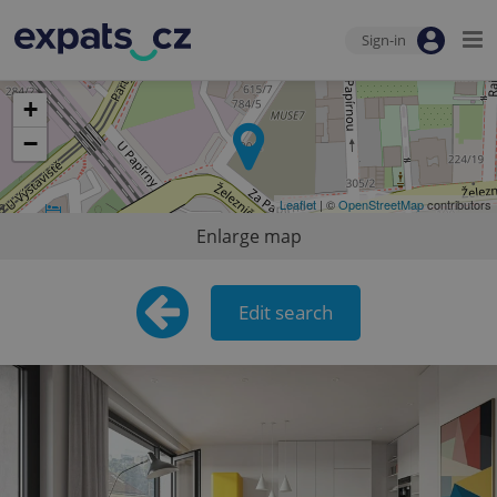
Sign-in
+
−
Leaflet
| ©
OpenStreetMap
contributors
Enlarge map
Edit search