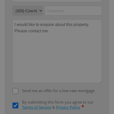
add_logo_profile_modal_displayed
.expats.cz
1 
^qs_[0-9]+$
.expats.cz
1 m
Send me an offer for a low-rate mortgage
By submitting this form you agree to our
*
Terms of Service
&
Privacy Policy
^eps_[0-9]+$
.expats.cz
1 m