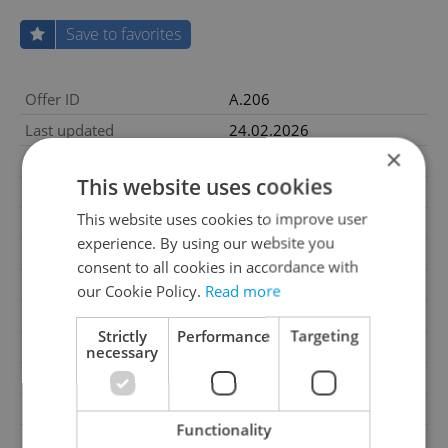
Save to favorites
Offer ID
A.206
Last updated
24.02.2026
×
Price
15 999 000 CZK
This website uses cookies
Price for discussion
No
This website uses cookies to improve user
Condition
Under construction
experience. By using our website you
Construction type
Mixed
consent to all cookies in accordance with
Ownership
Personal
our Cookie Policy.
Read more
Floor
2
Strictly
Performance
Targeting
Number of floors
6
necessary
Underground floors
2
2
Usable area
84m
Functionality
2
Balcony area
6m