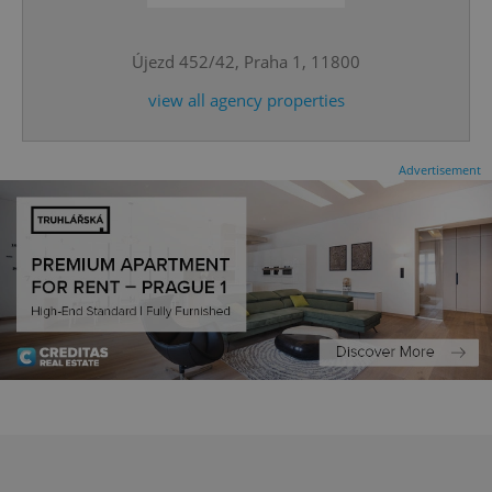
^eps_[0-9]+$
.expats.cz
1 m
Újezd 452/42, Praha 1, 11800
view all agency properties
Advertisement
CookieScriptConsent
1 m
CookieScript
.expats.cz