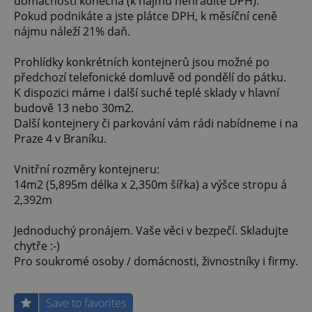
domácnosti konečná (k nájmu nehradíte DPH).
Pokud podnikáte a jste plátce DPH, k měsíční ceně
nájmu náleží 21% daň.
Prohlídky konkrétních kontejnerů jsou možné po
předchozí telefonické domluvě od pondělí do pátku.
K dispozici máme i další suché teplé sklady v hlavní
budově 13 nebo 30m2.
Další kontejnery či parkování vám rádi nabídneme i na
Praze 4 v Braníku.
Vnitřní rozměry kontejneru:
14m2 (5,895m délka x 2,350m šířka) a výšce stropu á
2,392m
Jednoduchý pronájem. Vaše věci v bezpečí. Skladujte
chytře :-)
Pro soukromé osoby / domácnosti, živnostníky i firmy.
Save to favorites