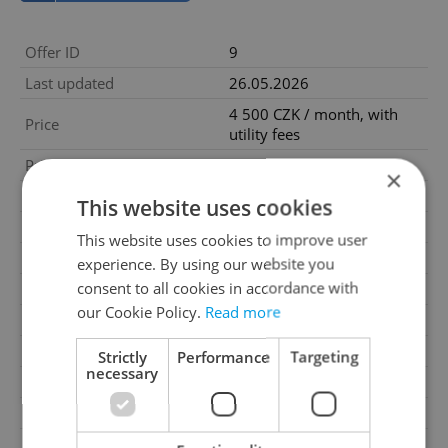
Offer ID
9
Last updated
26.05.2026
4 500 CZK / month, with
Price
utility fees
Price for discussion
No
×
Fees
With utility fees
This website uses cookies
House type
With floors
This website uses cookies to improve user
Condition
Very good condition
experience. By using our website you
consent to all cookies in accordance with
Construction type
Mixed
our Cookie Policy.
Read more
2
Usable area
14m
Garage
No
Strictly
Performance
Targeting
necessary
Parking
Yes
Cellar
No
Balcony
No