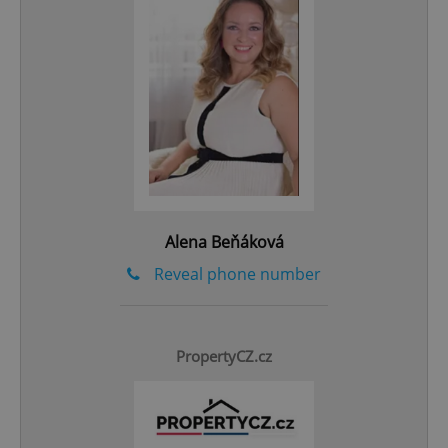
add_logo_profile_modal_displayed
.expats.cz
1 
Alena Beňáková
Reveal phone number
^qs_[0-9]+$
.expats.cz
1 m
PropertyCZ.cz