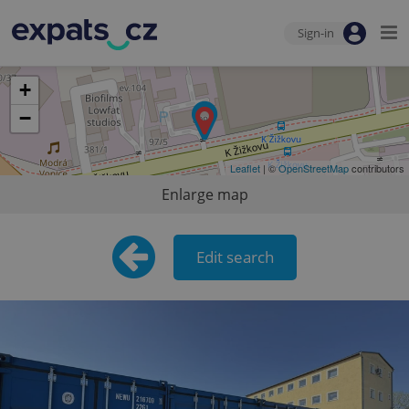
Sign-in
+
−
Leaflet
| ©
OpenStreetMap
contributors
Enlarge map
Edit search