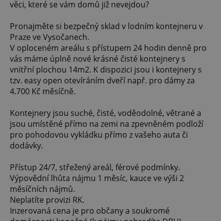
věci, které se vám domů již nevejdou?
Pronajměte si bezpečný sklad v lodním kontejneru v
Praze ve Vysočanech.
V oploceném areálu s přístupem 24 hodin denně pro
vás máme úplně nové krásné čisté kontejnery s
vnitřní plochou 14m2. K dispozici jsou i kontejnery s
tzv. easy open otevíráním dveří např. pro dámy za
4.700 Kč měsíčně.
Kontejnery jsou suché, čisté, voděodolné, větrané a
jsou umístěné přímo na zemi na zpevněném podloží
pro pohodovou vykládku přímo z vašeho auta či
dodávky.
Přístup 24/7, střežený areál, férové podmínky.
Výpovědní lhůta nájmu 1 měsíc, kauce ve výši 2
měsíčních nájmů.
Neplatíte provizi RK.
Inzerovaná cena je pro občany a soukromé