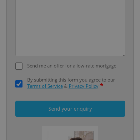
Name
Expi
Domain
missing_agency_profile_modal_displayed
.expats.cz
1 
Send me an offer for a low-rate mortgage
By submitting this form you agree to our
*
Terms of Service
&
Privacy Policy
Google
Privacy Policy
ex_polls
.expats.cz
1 
Send your enquiry